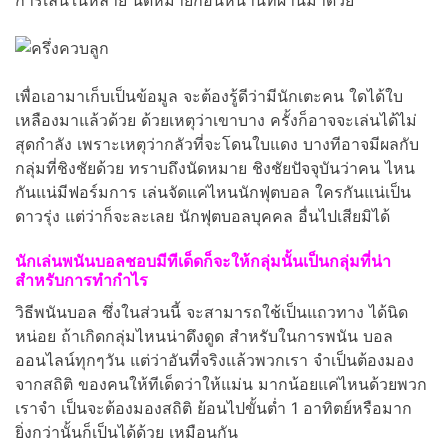
การเล่นในหลาย นัดหมายก่อนหน้านี้ที่ผ่านมาด้วย
เพื่อเอามาเก็บเป็นข้อมูล จะต้องรู้ดีว่ามีนักเตะคน ใดได้ใบ
เหลืองมาแล้วด้วย ด้วยเหตุว่าเขาบาง ครั้งก็อาจจะเล่นได้ไม่
สุดกำลัง เพราะเหตุว่ากลัวที่จะโดนใบแดง บางทีอาจมีผลกับ
กลุ่มที่ชิงชัยด้วย ทราบถึงนัดหมาย ชิงชัยปัจจุบันว่าคน ไหน
กันแน่มีฟอร์มการ เล่นจัดแค่ไหนนักฟุตบอล ใครกันแน่เป็น
ดาวรุ่ง แต่ว่าก็จะละเลย นักฟุตบอลบุคคล อื่นไปเสียมิได้
นักเล่นพนันบอลชอบมีทีเด็ดก็จะให้กลุ่มนั้นเป็นกลุ่มที่น่า
สำหรับการทำกำไร
วิธีพนันบอล ซึ่งในส่วนนี้ จะสามารถใช้เป็นแถวทาง ได้นิด
หน่อย ถ้าเกิดกลุ่มไหนน่าดึงดูด สำหรับในการพนัน บอล
ออนไลน์ทุกๆวัน แต่ว่าอันที่จริงแล้วพวกเรา จำเป็นต้องมอง
จากสถิติ ของคนให้ทีเด็ดว่าให้แม่น มากน้อยแค่ไหนด้วยพวก
เราจำ เป็นจะต้องมองสถิติ ย้อนไปขั้นต่ำ 1 อาทิตย์หรือมาก
ยิ่งกว่านั้นก็เป็นได้ด้วย เหมือนกัน