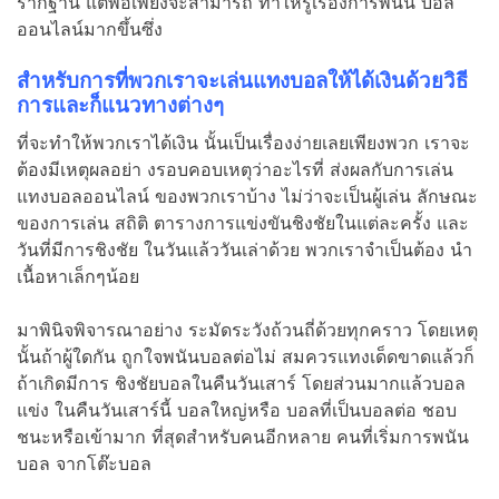
รากฐาน แต่พอเพียงจะสามารถ ทำให้รู้เรื่องการพนัน บอล
ออนไลน์มากขึ้นซึ่ง
สำหรับการที่พวกเราจะเล่นแทงบอลให้ได้เงินด้วยวิธี
การและก็แนวทางต่างๆ
ที่จะทำให้พวกเราได้เงิน นั้นเป็นเรื่องง่ายเลยเพียงพวก เราจะ
ต้องมีเหตุผลอย่า งรอบคอบเหตุว่าอะไรที่ ส่งผลกับการเล่น
แทงบอลออนไลน์ ของพวกเราบ้าง ไม่ว่าจะเป็นผู้เล่น ลักษณะ
ของการเล่น สถิติ ตารางการแข่งขันชิงชัยในแต่ละครั้ง และ
วันที่มีการชิงชัย ในวันแล้ววันเล่าด้วย พวกเราจำเป็นต้อง นำ
เนื้อหาเล็กๆน้อย
มาพินิจพิจารณาอย่าง ระมัดระวังถ้วนถี่ด้วยทุกคราว โดยเหตุ
นั้นถ้าผู้ใดกัน ถูกใจพนันบอลต่อไม่ สมควรแทงเด็ดขาดแล้วก็
ถ้าเกิดมีการ ชิงชัยบอลในคืนวันเสาร์ โดยส่วนมากแล้วบอล
แข่ง ในคืนวันเสาร์นี้ บอลใหญ่หรือ บอลที่เป็นบอลต่อ ชอบ
ชนะหรือเข้ามาก ที่สุดสำหรับคนอีกหลาย คนที่เริ่มการพนัน
บอล จากโต๊ะบอล