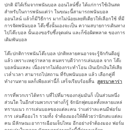
ปกติ มิได้เริ่มจากพนันบอล ออนไลน์ซึ้ง ได้แก่การใช้เงินสด
สำหรับในการพนันแต่ว่า ในขณะนี้สามารถพนันบอล
ออนไลน์ แล้วก็มีวิธีการ มากไม่น้อยเลยทีเดียวให้เลือกใช้ ที่มี
การจัดพนันบอล โต๊ะซึ้งนั้นเองจะเป็น ความสบายการเดินทาง
ไปโต๊ะบอล นั้นเองขอรับซึ้งจุดเด่น และก็ข้อผิดพลาด ของการ
เดิมพันบอล
โต๊ะปกติการพนันโต๊ะบอล ปกติหลายคนอาจจะรู้จักกันดีอยู่
แล้ว เพราะเหตุว่าหลาย คนทราบดีว่าการเล่นบอล จาก โต๊ะ
บอลนั่นแหละ เนื่องจากไม่ต้องกระทำโอน เงินเบิกเงินให้เสีย
เวล่ำเวลา สามารถไปสถาน ที่รับพนันบอล แล้ว เลือกคู่ที่
ทำงานทาย ผลก็เพียงเท่านี้ก็ เสร็จเรียบร้อยสิ้น
สูตรบาคาร่า
การที่พวกเราได้ทรา บที่ไปที่มาของกลุ่มมันก็ เป็นส่วนหนึ่ง
ส่วนใด ในอีกส่วนพวกเราต่างก็รู้ จักนักฟุตบอลทั้งหลายแหล่
ทราบแนว การเล่นบอลของแต่ละคน ว่าแต่ว่าละคนมีฟอร์ม
การ เล่นคืออะไร รวมทั้ง จำต้องมองให้ดีด้วยว่านักเตะแต่ละ
คน มีลักษณะอาการเฉือนเจ็บไหม อีกอย่างจำต้องมอง ฟอร์ม