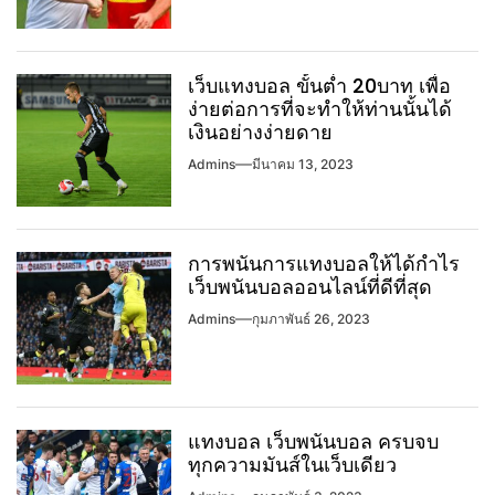
เว็บแทงบอล ขั้นต่ำ 20บาท เพื่อ
ง่ายต่อการที่จะทำให้ท่านนั้นได้
เงินอย่างง่ายดาย
Admins
มีนาคม 13, 2023
การพนันการแทงบอลให้ได้กำไร
เว็บพนันบอลออนไลน์ที่ดีที่สุด
Admins
กุมภาพันธ์ 26, 2023
แทงบอล เว็บพนันบอล ครบจบ
ทุกความมันส์ในเว็บเดียว