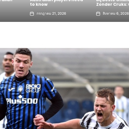
Zonder Cruks: waar je op
para Latinoam
สิงหาคม 6, 2026
สิงหาคม 6, 2026