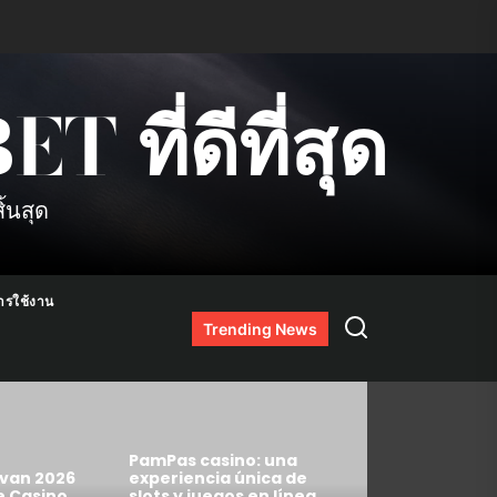
ที่ดีที่สุด
้นสุด
การใช้งาน
Search
Trending News
: una
ica de
Leon Casino 
en línea
options for A