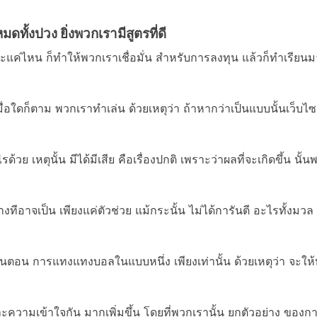
ทั้งปวง ยิ่งพวกเรามีสูตรที่ดี
่ไหน ก็ทำให้พวกเราเชื่อมั่น สำหรับการลงทุน แล้วก็ทำเรียนมากเพิ
ใดก็ตาม พวกเราทำเล่น ด้วยเหตุว่า ถ้าหากว่าเป็นแบบนั้นเว็บไซต์ที
ด้วย เหตุนั้น มีได้มีเสีย คือเรื่องปกติ เพราะว่าผลที่จะเกิดขึ้น นั
จเป็น เพียงแค่ตัวช่วย แม้กระนั้น ไม่ได้การันตี อะไรทั้งมวล ต้อง
งขั้นตอน การแทงแทงบอลในแบบหนึ่ง เพียงเท่านั้น ด้วยเหตุว่า จะใ
 และความเข้าใจกัน มากเพิ่มขึ้น โดยที่พวกเรานั้น ยกตัวอย่าง 