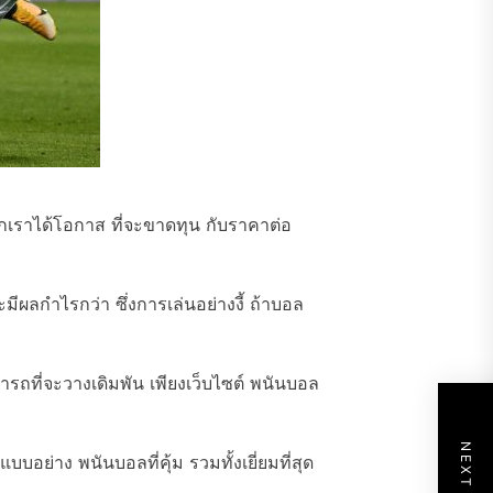
 พวกเราได้โอกาส ที่จะขาดทุน กับราคาต่อ
ะมีผลกำไรกว่า ซึ่งการเล่นอย่างงี้ ถ้าบอล
มารถที่จะวางเดิมพัน เพียงเว็บไซต์ พนันบอล
อย่าง พนันบอลที่คุ้ม รวมทั้งเยี่ยมที่สุด