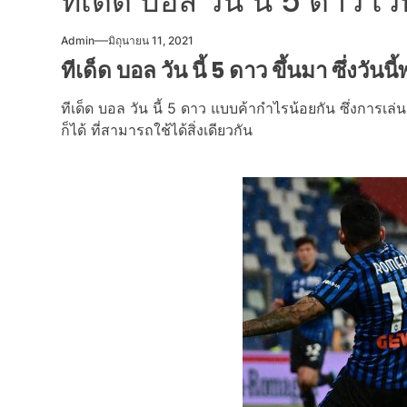
ทีเด็ด บอล วัน นี้ 5 ดาว 
Admin
มิถุนายน 11, 2021
ทีเด็ด บอล วัน นี้ 5 ดาว ขึ้นมา ซึ่งวั
ทีเด็ด บอล วัน นี้ 5 ดาว แบบค้ากำไรน้อยกัน ซึ่งการเล่
ก็ได้ ที่สามารถใช้ได้สิ่งเดียวกัน