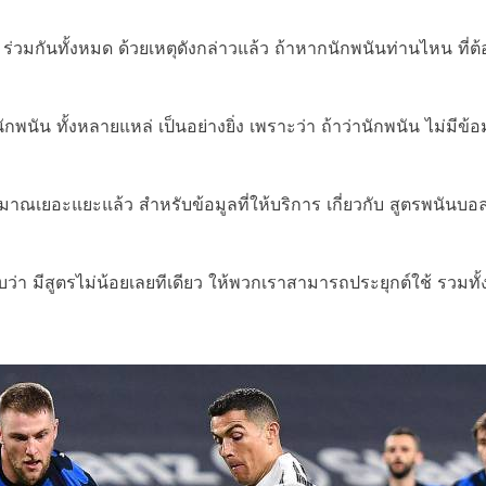
่วมกันทั้งหมด ด้วยเหตุดังกล่าวแล้ว ถ้าหากนักพนันท่านไหน ที่
บนักพนัน ทั้งหลายแหล่ เป็นอย่างยิ่ง เพราะว่า ถ้าว่านักพนัน ไม่มี
ริมาณเยอะแยะแล้ว สำหรับข้อมูลที่ให้บริการ เกี่ยวกับ สูตรพนันบอลต
ว่า มีสูตรไม่น้อยเลยทีเดียว ให้พวกเราสามารถประยุกต์ใช้ รวมทั้