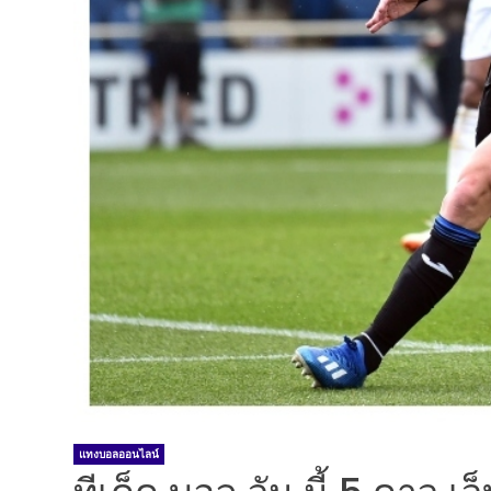
แทงบอลออนไลน์