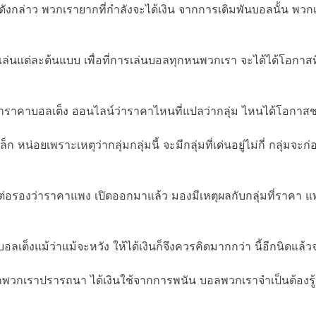
ตุดังกล่าว พวกเรายากที่กำลังจะได้เงิน จากการเดิมพันบอลนั้น พว
เล่นแต่ละต้นแบบ เพื่อที่การเล่นบอลทุกหนพวกเรา จะได้ได้โอกาสที
ดูว่าราคาบอลเต็ง ออนไลน์ว่าราคาไหนที่แปลว่ากลุ่ม ไหนได้โอกา
็ก หน่อยเพราะเหตุว่ากลุ่มกลุ่มนี้ จะมีกลุ่มที่เด่นอยู่ไม่กี่ กลุ่ม
ยู่ต่อรองว่าราคาแพง เปิดออกมาแล้ว มองมีเหตุผลกับกลุ่มที่ราคา
ด บอลเต็งแม้ว่าแม้จะหวัง ให้ได้เงินก็จึงควรคิดมากกว่า นี้อีกนิด
กพวกเราปรารถนา ได้เงินใช้จากการพนัน บอลพวกเราจำเป็นต้องรู้จ