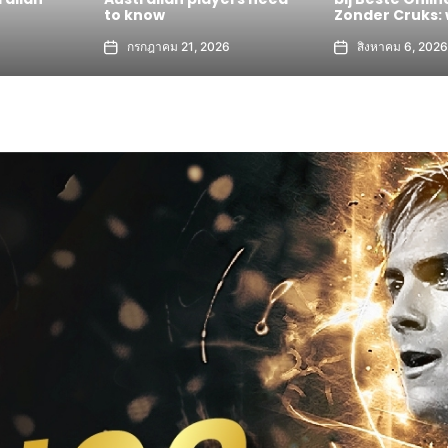
to know
Zonder Cruks: waar je 
กรกฎาคม 21, 2026
สิงหาคม 6, 2026