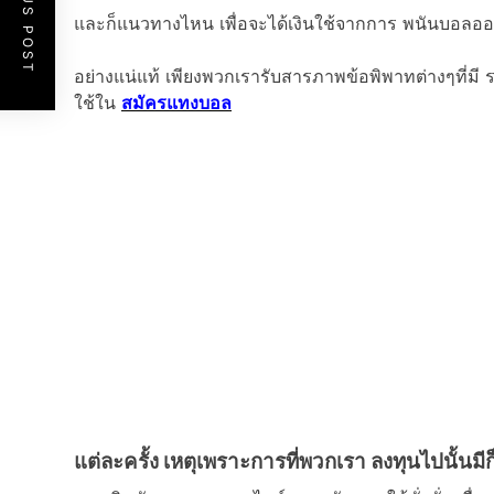
PREVIOUS POST
และก็แนวทางไหน เพื่อจะได้เงินใช้จากการ พนันบอลออนไ
อย่างแน่แท้ เพียงพวกเรารับสารภาพข้อพิพาทต่างๆที่มี รวมท
ใช้ใน
สมัครแทงบอล
แต่ละครั้ง เหตุเพราะการที่พวกเรา ลงทุนไปนั้นมีก็