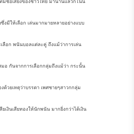
 ที่มีชื่อเสียงของชาวไทย มานานแล้วก็โน่น
อยซึ่งมีให้เลือก เล่นมากมายหลายอย่างแบบ
เลือก พนันบอลแต่ละคู่ ถึงแม้ว่าการเล่น
เสมอ กันจากการเลือกกลุ่มถึงแม้ว่า กระนั้น
 พ้องด้วยเหตุว่าบรรดา เพศชายๆสาวกกลุ่ม
เงินเสียทองให้นักพนัน มากยิ่งกว่าได้เงิน