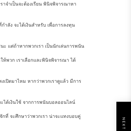
กเราจำเป็นจะต้องเรียน พินิจพิจารณาหา
่กำลัง จะได้เงินสำหรับ เพื่อการลงทุน
สชนะ แต่ถ้าหากพวกเรา เป็นนักเล่นการพนัน
จะก่อให้พวก เราเลือกและพินิจพิจารณา ได้
 แพงเปิดมาไหม หากว่าพวกเราดูแล้ว มีการ
แล้วจะได้เงินใช้ จากการพนันบอลออนไลน์
ักที่ จะศึกษาว่าพวกเรา น่าจะแทงบอบคู่