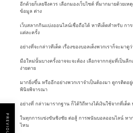
อีกด้วยก็เลยจึงควร เลือกมองเว็บไซต์ ที่มากมายด้วยเห
ข้อมูล ต่าง
เว็บสลากกินแบ่งออนไลน์เชื่อถือได้ หาทีเด็ดสำหรับ การ
แต่ละครั้ง
อย่างที่จะกล่าวทีเด็ด เรื่องของบอลเต็งพวกเราก็จะมา
มือใหม่นั้นบางครั้งอาจจะจะต้อง เลือกจากกลุ่มที่เป็นลีกเล
ง่ายดาย
มากยิ่งขึ้น หรืออีกอย่างพวกเราจำเป็นต้องมา ดูกรติดอ
พินิจพิจารณา
อย่างที่ กล่าวมารากฐาน ก็ได้วิถีทางได้เงินใช้จากที่เด็
ในทุกการแข่งขันชิงชัย ต่อสู้ การพนันบอลออนไลน์ หา
ไหน