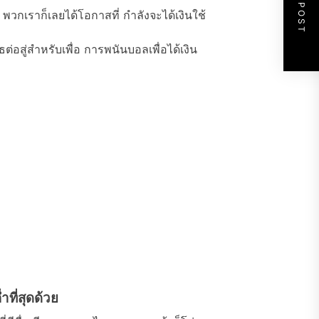
NEXT POST
วกเราก็เลยได้โอกาสที่ กำลังจะได้เงินใช้
ธต่อสู่สำหรับเพื่อ การพนันบอลเพื่อได้เงิน
ำที่สุดด้วย