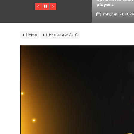
Coronavirus disease 2019
players
Previous
Pause
Next
สิงหาคม 4, 2026
กรกฎาคม 21, 2026
Home
แทงบอลออนไลน์