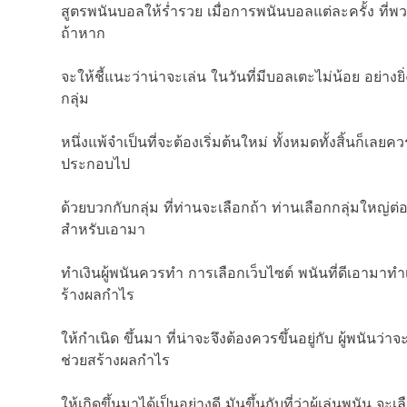
สูตรพนันบอลให้ร่ำรวย เมื่อการพนันบอลแต่ละครั้ง ที่พว
ถ้าหาก
จะให้ชี้แนะว่าน่าจะเล่น ในวันที่มีบอลเตะไม่น้อย อย่างยิ
กลุ่ม
หนึ่งแพ้จำเป็นที่จะต้องเริ่มต้นใหม่ ทั้งหมดทั้งสิ้นก็เล
ประกอบไป
ด้วยบวกกับกลุ่ม ที่ท่านจะเลือกถ้า ท่านเลือกกลุ่มใหญ่ต
สำหรับเอามา
ทำเงินผู้พนันควรทำ การเลือกเว็บไซต์ พนันที่ดีเอามาทำ
ร้างผลกำไร
ให้กำเนิด ขึ้นมา ที่น่าจะจึงต้องควรขึ้นอยู่กับ ผู้พน
ช่วยสร้างผลกำไร
ให้เกิดขึ้นมาได้เป็นอย่างดี มันขึ้นกับที่ว่าผู้เล่นพนั