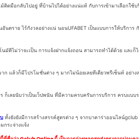
ติดมือกลับไปอยู่ ที่บ้านไปได้อย่างแน่แท้ กับการเข้ามาเลือกใช้
ไม่เป็นอันตราย ไร้กังวลอย่างแน่ นอนUFABET เป็นแบบการให้บริกา
ติไม่ว่าจะเป็น การแจ้งฝากแจ้งถอน สามารถทำได้ด้วย และก็ได้แบงค
ก แล้วก็มีโปรโมชั่นต่าง ๆ มากไม่น้อยเลยทีเดียวพรีเซ็นท์ อย่
 ก็เลยนับว่าเป็นเว็ปพนัน ที่มีความครบครันการบริการ ครบแบบรวมท
บบ
ทั้งยังยังมีการสร้างสรรค์สูตรต่าง ๆ จากบาคาร่าออนไลน์gclub ซ
ามกระจ่างแจ้ง
ห่งนี้ที่ชื่อว่า Gclub Online นี้ เป็นการถ่ายทอดสดส่งตรงจากบ่อนค