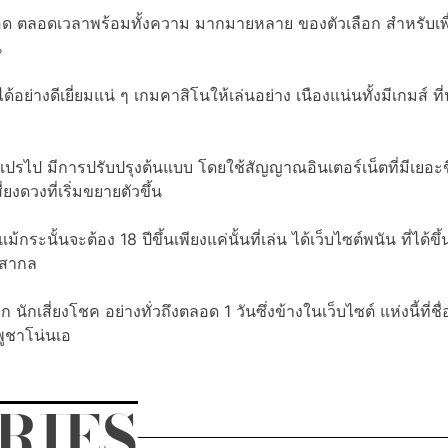
อด ตลอดเวลาพร้อมทั้งความ มากมายหลาย ของตัวเลือก สำหรับเพื่อ กา
น
ย่างดีเยี่ยมแน่ ๆ เกมคาสิโนให้เล่นอย่าง เนืองแน่นทั้งมีเกมส์ ที่น
ี่แปรไป มีการปรับปรุงต้นแบบ โดยใช้สัญญาณอินเตอร์เน็ตที่มีเยอะ
ดวงที่เริ่มขยายตัวขึ้น
้กระนั้นจะต้อง 18 ปีขึ้นเพียงแค่นั้นที่เล่น ได้เว็บไซต์พนัน ที่ได้ขึ้
นสากล
ักเสี่ยงโชค อย่างทั่วถึงตลอด 1 วันซึ่งข้างในเว็บไซต์ แห่งนี้ที่ช
พูชาโน่นเอ
RIES