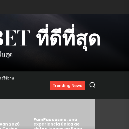
ที่ดีที่สุด
้นสุด
การใช้งาน
Search
Trending News
PamPas casino: una
6
experiencia única de
slots y juegos en línea