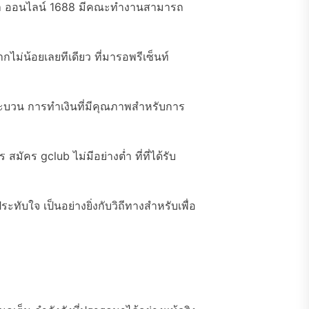
ง ร่า ออนไลน์ 1688 มีคณะทำงานสามารถ
มากไม่น้อยเลยทีเดียว ที่มารอพรีเซ็นท์
่อกระบวน การทำเงินที่มีคุณภาพสำหรับการ
 สมัคร gclub ไม่มีอย่างต่ำ ที่ที่ได้รับ
ระทับใจ เป็นอย่างยิ่งกับวิถีทางสำหรับเพื่อ