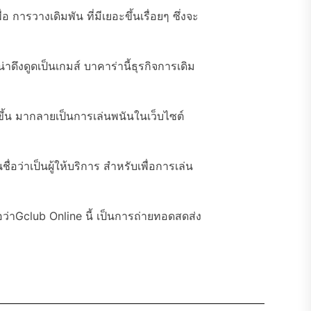
รวางเดิมพัน ที่มีเยอะขึ้นเรื่อยๆ ซึ่งจะ
่าดึงดูดเป็นเกมส์ บาคาร่านี้ธุรกิจการเดิม
ขึ้น มากลายเป็นการเล่นพนันในเว็บไซต์
นชื่อว่าเป็นผู้ให้บริการ สำหรับเพื่อการเล่น
ื่อว่าGclub Online นี้ เป็นการถ่ายทอดสดส่ง