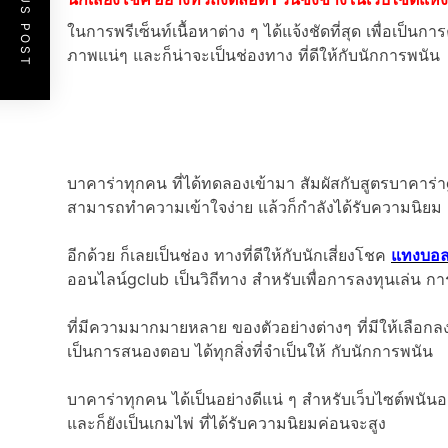
PREVIOUS POST
ในการพรีเซ็นท์เนื้อหาต่าง ๆ ได้แจ้งชัดที่สุด เพื่อเป็น
ภาพแน่ๆ และก็น่าจะเป็นช่องทาง ที่ดีให้กับนักการพนัน
บาคาร่าทุกคน ที่ได้ทดลองเข้ามา สัมผัสกับสูตรบาคาร่า
สามารถทำความเข้าใจง่าย แล้วก็กำลังได้รับความนิยม
อีกด้วย ก็เลยเป็นช่อง ทางที่ดีให้กับนักเสี่ยงโชค
แทงบอลไ
ออนไลน์gclub เป็นวิถีทาง สำหรับเพื่อการลงทุนเล่น 
ที่มีความมากมายหลาย ของตัวอย่างต่างๆ ที่มีให้เลือกลง
เป็นการสนองตอบ ได้ทุกสิ่งที่จำเป็นให้ กับนักการพนัน
บาคาร่าทุกคน ได้เป็นอย่างดีแน่ ๆ สำหรับเว็บไซต์พนั
และก็ยังเป็นเกมไพ่ ที่ได้รับความนิยมค่อนจะสูง