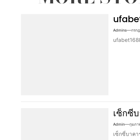
ufabet
Admins
กรกฎ
ufabet1688
เซ็กซี่
Admin
กุมภาพ
เซ็กซี่บาคา