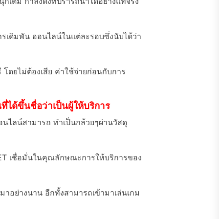
ุกเต็ม กำลังดังที่ปรารถนาได้อย่างแท้จริง
เดิมพัน ออนไลน์ในแต่ละรอบซึ่งนับได้ว่า
 โดยไม่ต้องเสีย ค่าใช้จ่ายก่อนกับการ
ได้ขึ้นชื่อว่าเป็นผู้ให้บริการ
ออนไลน์สามารถ ทำเป็นกล้วยๆผ่านวัสดุ
BET เชื่อมั่นในคุณลักษณะการให้บริการของ
ณ์มาอย่างนาน อีกทั้งสามารถเข้ามาเล่นเกม