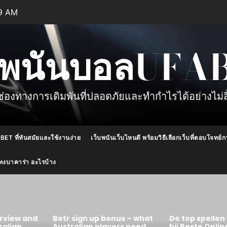
0 AM
พนันบอลUFABET 
ช่องทางการเดิมพันที่ปลอดภัยและทำกำไรได้อย่างไม่สิ
ABET ที่ทันสมัยและใช้งานง่าย
เว็บพนันเว็บไหนดี พร้อมวิธีเลือกเว็บที่ตอบโจทย์
แทงบาคาร่า อะไรบ้าง
d
Betr sign up bonus – what
De top spellen van 202
Australian players need
bij Beste Online Casino