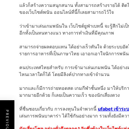
แล้วก็สร้างความสนุกสนาน ทั้งสามารถสร้างรายได้ ติดไม้
ของเว็บไซต์พนัน ออนไลน์ที่นี้ก็เลยสามารถไว้ใจ
ว่าเข้ามาเล่นเกมพนันใน เว็บไซต์ยูฟ่าเบทนี้ จะรู้สึก
อีกทั้งเป็นหนทางแนว ทางการทำเงินที่มีคุณภาพ
สามารถจ่ายผลตอบแทน ได้อย่างเร็วทันใจ ด้วยระบบอัตโนมั
รายการอาหารที่เป็นภาษาไทย เอาอกเอาใจนักการพนัน
คนประเทศไทยสำหรับ การเข้ามาเล่นเกมพนัน ได้อย่างมา
ไหนเวลาใดก็ได้ โดยมีลิงค์ปากทางเข้าจำนวน
มากและก็มีการถ่ายทอดสด เกมกีฬาชั้นหนึ่ง มาให้บริการ
มากมายอีกด้วย ก็เลยเป็นความเร็ว ของนักเสี่ยงดวง
ที่ชื่นชอบเกี่ยวกับ การลงทุนในจำพวกนี้
ufabet เข้าระ
เล่นการพนันบาคาร่า ได้ใช้กันอย่างมาก รวมทั้งยังมีคว
นักเสี่ยงโชค อย่างทั่วถึงตลอด 1 วันซึ่งข้างในเว็บไซต์แ