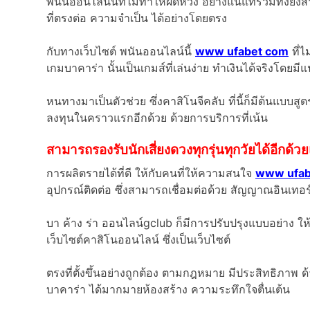
พนันออนไลน์นี้ที่ไม่ทำให้ผิดหวัง อย่างแน่แท้รวมทั้งยั
ที่ตรงต่อ ความจำเป็น ได้อย่างโดยตรง
กับทางเว็บไซต์ พนันออนไลน์นี้
www ufabet com
ที่
เกมบาคาร่า นั้นเป็นเกมส์ที่เล่นง่าย ทำเงินได้จริงโดยม
หนทางมาเป็นตัวช่วย ซึ่งคาสิโนจีคลับ ที่นี้ก็มีต้นแบบ
ลงทุนในคราวแรกอีกด้วย ด้วยการบริการที่เน้น
สามารถรองรับนักเสี่ยงดวงทุกรุ่นทุกวัยได้อีกด้วยแม้
การผลิตรายได้ที่ดี ให้กับคนที่ให้ความสนใจ
www ufab
อุปกรณ์ติดต่อ ซึ่งสามารถเชื่อมต่อด้วย สัญญาณอินเทอร
บา ค้าง ร่า ออนไลน์gclub ก็มีการปรับปรุงแบบอย่าง ใ
เว็บไซต์คาสิโนออนไลน์ ซึ่งเป็นเว็บไซต์
ตรงที่ตั้งขึ้นอย่างถูกต้อง ตามกฎหมาย มีประสิทธิภาพ
บาคาร่า ได้มากมายห้องสร้าง ความระทึกใจตื่นเต้น