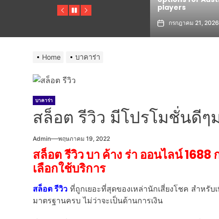
Coronavirus disease 2019
players
Previous
Pause
Next
สิงหาคม 4, 2026
กรกฎาคม 21, 2026
Home
บาคาร่า
บาคาร่า
สล็อต รีวิว มีโปรโมชั่นดีๆ
Admin
พฤษภาคม 19, 2022
สล็อต รีวิว บา ค้าง ร่า ออนไลน์ 1688
เลือกใช้บริการ
สล็อต รีวิว
ที่ถูกเยอะที่สุดของเหล่านักเสี่ยงโชค สำหรั
มาตรฐานครบ ไม่ว่าจะเป็นด้านการเงิน