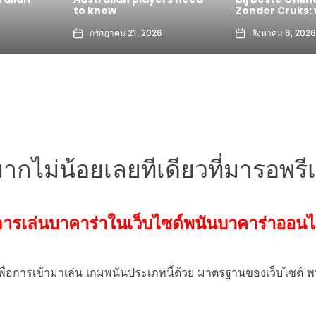
to know
Zonder Cruks: waar je 
กรกฎาคม 21, 2026
สิงหาคม 6, 2026
มากไม่น้อยเลยทีเดียวที่มารอพรีเ
 การเล่นบาคาร่าในเว็บไซต์พนันบาคาร่าออนไลน
บเพื่อการเข้ามาเล่น เกมพนันประเภทนี้ด้วย มาตรฐานของเว็บไซต์ พ