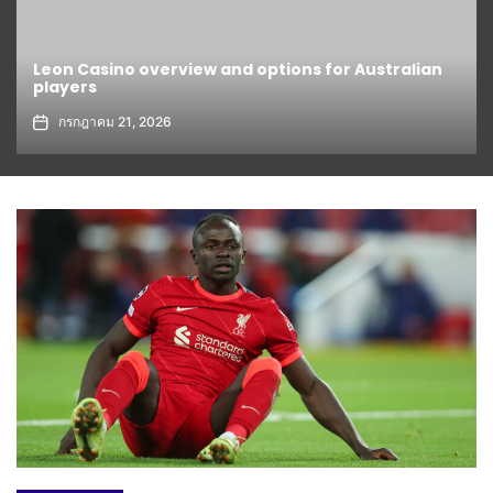
tralian
Betr sign up bonus – what Australian players
to know
กรกฎาคม 21, 2026