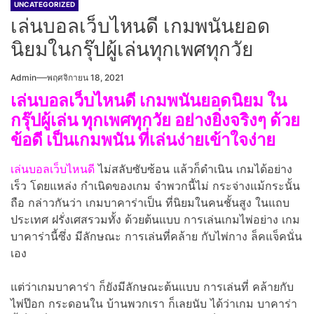
UNCATEGORIZED
เล่นบอลเว็บไหนดี เกมพนันยอด
นิยมในกรุ๊ปผู้เล่นทุกเพศทุกวัย
Admin
พฤศจิกายน 18, 2021
เล่นบอลเว็บไหนดี เกมพนันยอดนิยม ใน
กรุ๊ปผู้เล่น ทุกเพศทุกวัย อย่างยิ่งจริงๆ ด้วย
ข้อดี เป็นเกมพนัน ที่เล่นง่ายเข้าใจง่าย
เล่นบอลเว็บไหนดี
ไม่สลับซับซ้อน แล้วก็ดำเนิน เกมได้อย่าง
เร็ว โดยแหล่ง กำเนิดของเกม จำพวกนี้ไม่ กระจ่างแม้กระนั้น
ถือ กล่าวกันว่า เกมบาคาร่าเป็น ที่นิยมในคนชั้นสูง ในแถบ
ประเทศ ฝรั่งเศสรวมทั้ง ด้วยต้นแบบ การเล่นเกมไพ่อย่าง เกม
บาคาร่านี้ซึ่ง มีลักษณะ การเล่นที่คล้าย กับไพ่กาง ล็คแจ็คนั่น
เอง
แต่ว่าเกมบาคาร่า ก็ยังมีลักษณะต้นแบบ การเล่นที่ คล้ายกับ
ไพ่ป๊อก กระดอนใน บ้านพวกเรา ก็เลยนับ ได้ว่าเกม บาคาร่า