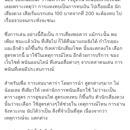
เลยเพราะเหตุว่า การแทงทบเป็นการทบเงิน ไปเรื่อยเมื่อ นัก
เสี่ยงดวง เสียเริ่มแรกเล่น 100 บาทจากที่ 200 จะต้องทบ ไป
เรื่อยจวบจนกระทั่งจะชนะ
ซึ่งการเล่น อย่างนี้ถือเป็น การเสี่ยงพอควร แม้กระนั้น พอ
เพียง ชนะแล้วเงิน ที่เสียไป ก็ได้คืนมาแถมยังได้ กำไรเยอะ
แยะอีกด้ว ยก็ขึ้นกับ กัเหล่านักเสี่ยงโชค นั้นจะตกลงใจ เลือก
สูตรพวกนี้ มาใช้ในเหตุการณ์ไหน อีกด้วยการบริการ ของ
เว็บไซต์ พนันออนไลน์ ที่เสนอสื่อต่างๆ จากเหล่าคนเล่น การ
พนันที่เคยมีประสบการณ์
สำหรับเพื่อ การเล่นบาคาร่า โดยการนำ สูตรต่างๆมาก ไม่
น้อยเลย ทีเดียวให้ เหล่านักการพนันเลือกใช้ ไม่ว่าจะเป็น
ตารางสูตร การดูขอนไพ่ สูตรแทงทบ ก็ขึ้นกับ ตัวนักเสี่ยงดวง
นั้นว่าจะเลือก ใช้สูตรต่างๆให้ช่วยใน เหตุการณ์ไหน การอ่าน
จังหวะเกม นับได้ว่าเป็น สิ่งที่จำเป็นที่สุด เนื่องจากว่า
เหตุการณ์จะ แตกต่าง