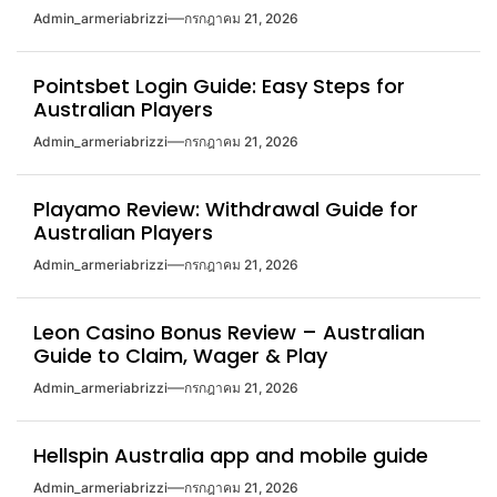
Admin_armeriabrizzi
กรกฎาคม 21, 2026
Pointsbet Login Guide: Easy Steps for
Australian Players
Admin_armeriabrizzi
กรกฎาคม 21, 2026
Playamo Review: Withdrawal Guide for
Australian Players
Admin_armeriabrizzi
กรกฎาคม 21, 2026
Leon Casino Bonus Review – Australian
Guide to Claim, Wager & Play
Admin_armeriabrizzi
กรกฎาคม 21, 2026
Hellspin Australia app and mobile guide
Admin_armeriabrizzi
กรกฎาคม 21, 2026