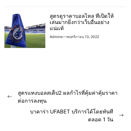
สูตรดูราคาบอลไหล ที่เปิดให้
เล่นมากยิ่งกว่าเว็บอื่นอย่าง
แน่แท้
Admins
พฤศจิกายน 13, 2022
เมนู
สูตรแทงบอลสเต็ป2 ผลกำไรที่คุ้มค่าคุ้มราคา
นำทาง
Previous
ต่อการลงทุน
เรื่อง
post:
บาคาร่า UFABET บริการได้โดยทันที
Ne
ตลอด 1 วัน
pos