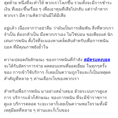
สุดท้าย หนึ่งที่จะทำให้ พวกเราโลภขึ้น รวมทั้งจะมีการชำระ
เงิน ที่เยอะขึ้นเรื่อย ๆ เพื่อเอาทุนที่เสียไปกลับ แต่ว่าถ้าหาก
พวกเรา มีความคิดว่ามันมีได้มีเสีย
อยู่แล้ว เนื่องจากว่าอย่าลืม ว่ามันเป็นการเดิมพัน สิ่งที่พวกเรา
จำเป็น ต้องกลัวเป็น มือพวกเราเอง ไม่ใช่บ่อน ขอเพียงแต่ นัก
เล่นการพนัน ตั้งใจที่จะมองหาเคล็ดลับสำหรับเพื่อการพนัน
บอล ที่มีคุณภาพยังย้ำใน
ความปลอดภัยลักษณะ ของการพนันที่กำลัง
สมัครแทงบอล
จะได้รับอัตราการจ่าย ผลตอบแทนที่ยอดเยี่ยม ในทุกๆครั้ง
ของ การเข้าใช้บริการ ก็เลยเป็นความถูกใจและก็เป็นเหตุผล
สำคัญที่หลาย ๆ ท่านเลือกเว็บของพวกเรา
สำหรับเพื่อการพนัน มาอย่างสม่ำเสมอ ด้วยระบบการดูแล
การ บริการแล้วก็ลักษณะ ของการพนัน ที่จะมีข้าราชการ
ดูแล บริการตลอด ระยะเวลาก็เลยเป็นความพอใจรวมทั้งมี
เหตุมีผลที่หลาย ๆ ท่านและก็เว็บของ