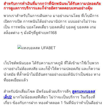
สำหรับการทำเงินที่มากกว่าที่นักพนันจะได้รับความปลอดภัย
การดูแลการบริการและก็จ่ายอัตราผลตอบแทนอย่างคุ้ม
พวกเราสำหรับในการเดินทาง มาอย่างนานโดย ที่เว็บมีการ
เปิดการเปิด การพนันได้อย่างนานัปการ แบบอย่างไม่ว่าจะ
เป็น การพนัน บอลโดดเดี่ยว บอลสเต็ป บอลคู่ บอลสด เกม
สล็อตต่าง ๆ มั่งมีๆที่ยูฟ่าเบท1168
เว็บไซต์พนันบอล ได้รับความภาคภูมิ ที่ได้เข้ามาใช้เว็บพวก
เราอย่างไม่ต้องสงสัย และก็ย้ำให้ความปลอดภัย และก็ความ
นำสมัย ที่ล้ำหน้าไม่มีอันตรายอย่างแน่แท้นับว่าเป็นช่อง ทาง
ที่ยอดเยี่ยมแล้ว
สำหรับนักเสี่ยงโชค มีพร้อมด้วยบริการดีๆ
สูตรแทงบอลส
เต็ป2
มากไม่น้อยเลยทีเดียว ไม่ว่าจะเป็นบริการ ในเรื่องที่
เกี่ยว ข้องกับการฝาก ทองคำตลอด 1 วันที่นับว่าทำเป็นดีอย่าง