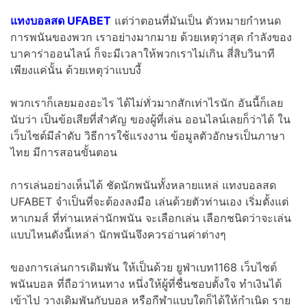
แทงบอลสด UFABET
แต่ว่าตอนที่มันเป็น ตัวหมายกำหนด
การพนันของพวก เราอย่างมากมาย ด้วยเหตุว่าสุด กำลังของ
บาคาร่าออนไลน์ ก็จะมีเวลาให้พวกเราไม่เกิน สี่สิบวินาที
เพียงแค่นั้น ด้วยเหตุว่าแบบงี้
พวกเราก็เลยมองอะไร ได้ไม่ทั่วมากสักเท่าไรนัก อันนี้ก็เลย
นับว่า เป็นข้อเสียที่สำคัญ ของผู้ที่เล่น ออนไลน์เลยก็ว่าได้ ใน
เว็บไซต์มีลำดับ วิธีการใช้แรงงาน ข้อมูลตัวอักษรเป็นภาษา
ไทย มีการสอนขั้นตอน
การเล่นอย่างเห็นได้ ชัดนักพนันทั้งหลายแหล่
แทงบอลสด
UFABET
จำเป็นที่จะต้องลงมือ เล่นด้วยตัวท่านเอง เริ่มตั้งแต่
หาเกมส์ ที่ท่านเหล่านักพนัน จะเลือกเล่น เลือกชนิดว่าจะเล่น
แบบไหนดังนี้เหล่า นักพนันจึงควรอ่านค่าต่างๆ
ของการเล่นการเดิมพัน ให้เป็นด้วย ยูฟ่าเบท1168 เว็บไซต์
พนันบอล ที่ถือว่าหนทาง หนึ่งให้ผู้ที่ชื่นชอบตั้งใจ ทำเงินได้
เข้าไป วางเดิมพันกับบอล หรือกีฬาแบบใดก็ได้ให้กำเนิด ราย