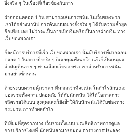
ยิ่งจริง ๆ ในเรื่องที่เกี่ยวข้องกับการ
ฝากถอนตลอด 1 วัน สามารถเล่นการพนัน ในเว็บของพวก
เราได้อย่างนานัป การต้นแบบอย่างยิ่งจริง ๆ ได้รับความล้ำยุค
อีกเพียบเลย ไม่ว่าจะเป็นการเบิกเงินหรือเป็นการฝากเงิน ทาง
เว็บของพวกเรา
ก็จะมีการบริการที่เร็ว เว็บของพวกเรา นั้นมีบริการที่ฝากถอน
ตลอด 1 วันอย่างยิ่งจริง ๆ ก็เลยคุณพึงพอใจ แล้วก็เป็นเหตุผล
สำคัญที่หลาย ๆ ท่านเลือกเว็บของพวกเราสำหรับการพนัน
มาอย่างช้านาน
ด้วยระบบความคุ้มราคา ที่มากกว่าที่จะเน้น ในกำไรลักษณะ
ของรวมทั้งความปลอดภัย ให้กับนักพนัน ได้ได้โอกาสการ
ผลิตรายได้แบบ สูงสุดและก็ยังย้ำให้กับนักพนันได้รับช่องทาง
กระบวน การทำผลกำไร
ที่เยี่ยมที่สุดจากทาง เว็บรวมทั้งแบบ ประสิทธิภาพการดูแล
การบริการโดยที่ นักพนันสามารถมอง ตารางการประลอง