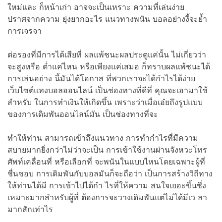
ใหม่และ ก็หน้าเก่า อาจจะเป็นเหราะ ความที่เล่นง่าย
ปราศจากความ ยุ่งยากอะไร แนวทางพนัน บอลอย่างงี้จะย้ำ
การเจรจา
ต่อรองที่มีการได้เสียที่ ผลแพ้ชนะผลประตูแค่นั้น ไม่เกี่ยวว่า
จะสูงหรือ ต่ำแค่ไหน หรือเพียงแค่เสมอ ก็ทราบผลแพ้ชนะได้
การเล่นอย่าง นี้มันได้โอกาส ที่พวกเราจะได้กำไรได้ง่าย
เว็บไซต์แทงบอลออนไลน์ เป็นช่องทางที่ดีที่ คุณจะเอามาใช้
สำหรับ ในการทำเงินให้เกิดขึ้น เพราะว่าเมื่อเอ๋ยถึงรูปแบบ
ของการเดิมพันออนไลน์มัน เป็นช่องทางที่จะ
ทำให้ท่าน สามารถเข้าถึงแนวทาง การทำกำไรที่มีความ
สบายมากยิ่งกว่าไม่ว่าจะเป็น การเข้าใช้งานผ่านจังหวะโทร
ศัพท์เคลื่อนที่ หรือเลือกที่ จะพนันในแบบไหนโดยเฉพาะผู้ที่
ชื่นชอบ การเดิมพันกับบอลมันก็จะถือว่า เป็นการสร้างวิถีทาง
ให้ท่านได้มี การเข้าไปได้กำ ไรที่ให้ความ สนใจเยอะขึ้นซึ่ง
เหมาะมากสำหรับผู้ที่ ต้องการจะวางเดิมพันแต่ไม่ได้มีเว ลา
มากสักเท่าไร