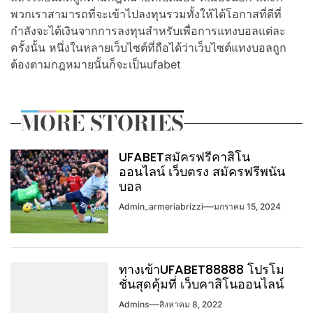
พวกเราสามารถที่จะเข้าไปลงทุนรวมทั้งให้ได้โอกาสที่ดีที่
กำลังจะได้เงินจากการลงทุนสำหรับเพื่อการแทงบอลแต่ละ
ครั้งนั้น หนึ่งในหลายเว็บไซต์ที่ถือได้ว่าเว็บไซต์แทงบอลถูก
ต้องตามกฎหมายนั้นก็จะเป็นufabet
MORE STORIES
UFABETสมัครฟรีคาสิโน
ออนไลน์ เว็บตรง สมัครฟรีพนัน
บอล
Admin_armeriabrizzi
มกราคม 15, 2024
ทางเข้าUFABET88888 โปรโม
ชั่นสุดคุ้มที่ เว็บคาสิโนออนไลน์
Admins
สิงหาคม 8, 2022