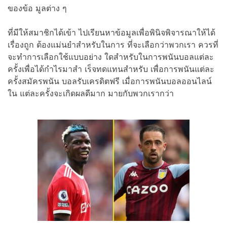
ของข้อ มูลต่าง ๆ
ที่มีให้สมาชิกได้เข้า ไปเรียนหาข้อมูลเพื่อพินิจพิจารณาให้ได้
เรื่องถูก ต้องแม่นยำสำหรับในการ ที่จะเลือกว่าพวกเรา ควรที่
จะทำการเลือกใช้แบบอย่าง ใดสำหรับในการพนันบอลแต่ละ
ครั้งเพื่อได้กำไรมาสำ เร็จทดแทนสำหรับ เพื่อการพนันแต่ละ
ครั้งสมัครพนัน บอลรับเครดิตฟรี เมื่อการพนันบอลออนไลน์
ใน แต่ละครั้งจะเกิดผลดีมาก มายกับพวกเรากว่า