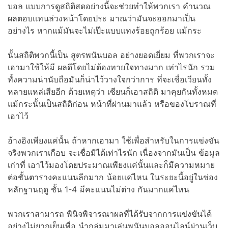
บอล แบบการดูสถิติสดอย่างนี้จะช่วยทำให้พวกเรา คำนวณ
ผลตอบแทนล่วงหน้าโดยประ มาณว่ามันจะออกมาเป็น
อย่างไร หากแม้มันจะไม่เป๊ะแบบแทงร้อยถูกร้อย แม้กระ
นั้นสถิติพวกนี้เป็น สูตรพนันบอล อย่างยอดเยี่ยม ที่พวกเราจะ
เอามาใช้ให้มี ผลดีโดยไม่ต้องทายใจทางมาก เท่าไรนัก รวม
ทั้งความน่านับถือมันก็น่าไว้วางใจกว่าการ ที่จะเชื่อเวียนทั้ง
หลายแหล่เสียอีก ด้วยเหตุว่า เซียนก็เอาสถิติ มาคุยกันทั้งหมด
แม้กระนั้นเป็นสถิติก่อน หน้าที่ผ่านมาแล้ว หรือของโบราณที่
เอาไว้
อ้างอิงเพียงแค่นั้น ถ้าหากเอามา ใช้เพื่อสำหรับในการแข่งขัน
จริงพวกเราเกือบ จะเชื่อมิได้เท่าไรนัก เนื่องจากมันเป็น ข้อมูล
เก่าที่ เอาไว้มองโดยประมาณเพียงแค่นั้นและก็มีความหมาย
ต่อชั้นตารางคะแนนลีกมาก น้อยแค่ไหน ในระยะนี้อยู่ในช่อง
หลักฐานฤดู ชั้น 1-4 มีคะแนนไม่ต่าง กันมากแค่ไหน
พวกเราสามารถ พินิจพิจารณาผลที่ได้รับจากการแข่งขันได้
อย่างไม่ยากเย็นเพื่อ นำกลุ่มมาเล่นพนันบอลออนไลน์ผ่านเว็บ