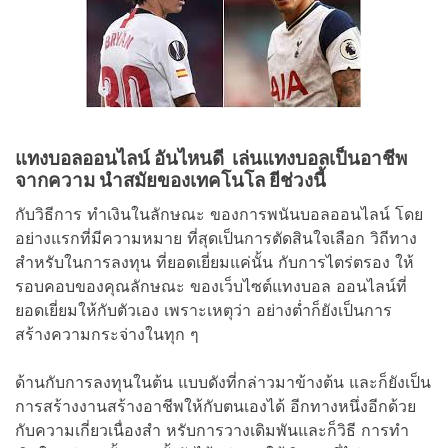
แทงบอลออนไลน์ อันไหนดี เล่นแทงบอลเป็นอาชีพ
จากความ นำสมัยของเทคโนโล ยีช่วงนี้
กับวิธีการ ทำเงินในลักษณะ ของการพนันบอลออนไลน์ โดย
อย่างแรกที่มีความหมาย ที่สุดเป็นการตัดสินใจเลือก วิถีทาง
สำหรับในการลงทุน ที่ยอดเยี่ยมแค่นั้น กับการไตร่ตรอง ให้
รอบคอบของคุณลักษณะ ของเว็บไซต์แทงบอล ออนไลน์ที่
ยอดเยี่ยมให้กับตัวเอง เพราะเหตุว่า อย่างต่ำก็ยังเป็นการ
สร้างความกระจ่างในทุก ๆ
ด้านกับการลงทุนในต้น แบบดังที่กล่าวมาข้างต้น และก็ยังเป็น
การสร้างงานสร้างอาชีพให้กับตนเองได้ อีกทางหนึ่งอีกด้วย
กับความเกี่ยวเนื่องสำ หรับการวางเดิมพันและก็วิธี การทำ