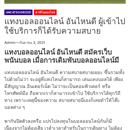
UNCATEGORIZED
คาสิโนออนไลน์
แทงบอลออนไลน์ อันไหนดี ผู้เข้าไป
ใช้บริการก็ได้รับความสบาย
Admin
กันยายน 3, 2021
แทงบอลออนไลน์ อันไหนดี สมัครเว็บ
พนันบอล เมื่อการเดิมพันบอลออนไลน์มี
แทงบอลออนไลน์ อันไหนดี ความสบายสบายเยอะ ขึ้นรวมทั้ง
ไปด้วยไม่ว่า จะอยู่ที่แห่งไหนก็สามารถ เล่นแทงบอลได้ เพียง
มีสัญญาณ อินเตอร์เน็ต ไม่ว่าจะเป็นคอมพิวเตอร์ หรือ
โทรศัพท์มือ ถือพวกเราก็สามารถเข้าไป ใช้บริการได้ทุกวิถี
ทาง เพราะเหตุนี้ของความ สบายสบายนี่เองก็เลยทำให้โต๊ะ
บอลต่าง ๆ
พากันปิดตัวลงหรือ แปรไปลงทุนในบอลออนไลน์กันก็มี
เนื่องจากไม่ต้องเสีย เวล่ำเวลาสำหรับในการเดินทาง ไม่ต้อง