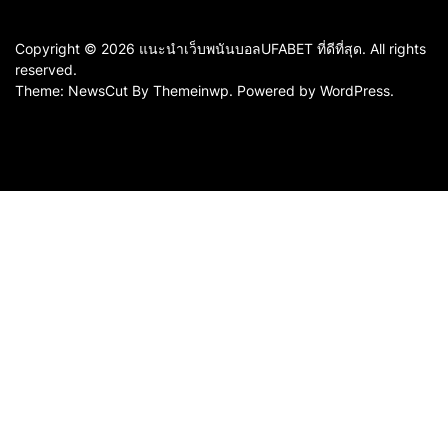
Copyright © 2026
แนะนำเว็บพนันบอลUFABET ที่ดีที่สุด.
All rights
reserved.
Theme: NewsCut By
Themeinwp.
Powered by
WordPress.