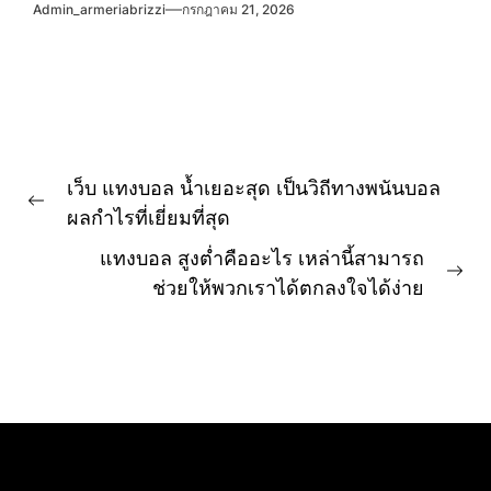
Admin_armeriabrizzi
กรกฎาคม 21, 2026
เมนู
เว็บ แทงบอล น้ำเยอะสุด เป็นวิถีทางพนันบอล
นำทาง
Previous
ผลกำไรที่เยี่ยมที่สุด
เรื่อง
post:
แทงบอล สูงต่ำคืออะไร เหล่านี้สามารถ
Ne
ช่วยให้พวกเราได้ตกลงใจได้ง่าย
pos