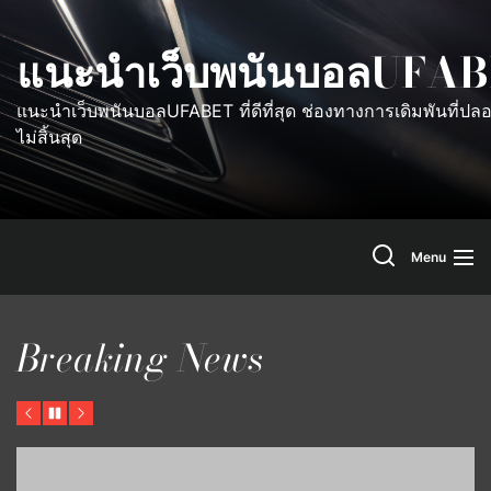
Skip
to
แนะนำเว็บพนันบอลUFABET 
the
content
แนะนำเว็บพนันบอลUFABET ที่ดีที่สุด ช่องทางการเดิมพันที่ป
ไม่สิ้นสุด
Search
Menu
Breaking News
Previous
Pause
Next