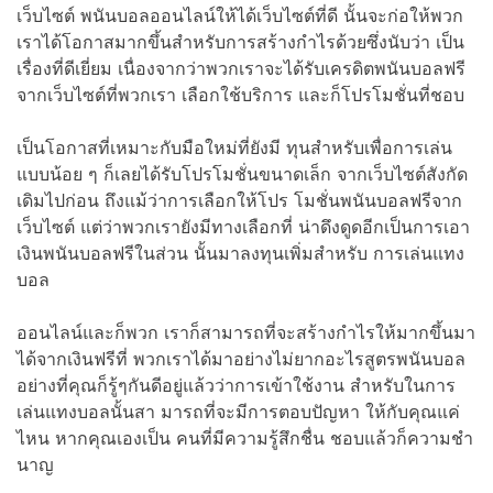
เว็บไซต์ พนันบอลออนไลน์ให้ได้เว็บไซต์ที่ดี นั้นจะก่อให้พวก
เราได้โอกาสมากขึ้นสำหรับการสร้างกำไรด้วยซึ่งนับว่า เป็น
เรื่องที่ดีเยี่ยม เนื่องจากว่าพวกเราจะได้รับเครดิตพนันบอลฟรี
จากเว็บไซต์ที่พวกเรา เลือกใช้บริการ และก็โปรโมชั่นที่ชอบ
เป็นโอกาสที่เหมาะกับมือใหม่ที่ยังมี ทุนสำหรับเพื่อการเล่น
แบบน้อย ๆ ก็เลยได้รับโปรโมชั่นขนาดเล็ก จากเว็บไซต์สังกัด
เดิมไปก่อน ถึงแม้ว่าการเลือกให้โปร โมชั่นพนันบอลฟรีจาก
เว็บไซต์ แต่ว่าพวกเรายังมีทางเลือกที่ น่าดึงดูดอีกเป็นการเอา
เงินพนันบอลฟรีในส่วน นั้นมาลงทุนเพิ่มสำหรับ การเล่นแทง
บอล
ออนไลน์และก็พวก เราก็สามารถที่จะสร้างกำไรให้มากขึ้นมา
ได้จากเงินฟรีที่ พวกเราได้มาอย่างไม่ยากอะไรสูตรพนันบอล
อย่างที่คุณก็รู้ๆกันดีอยู่แล้วว่าการเข้าใช้งาน สำหรับในการ
เล่นแทงบอลนั้นสา มารถที่จะมีการตอบปัญหา ให้กับคุณแค่
ไหน หากคุณเองเป็น คนที่มีความรู้สึกชื่น ชอบแล้วก็ความชำ
นาญ