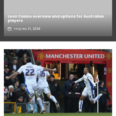
tralian
Betr sign up bonus – what Australian players
to know
กรกฎาคม 21, 2026