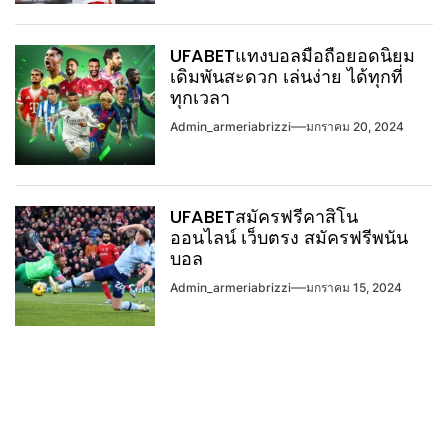
UFABETแทงบอลมือถือยอดนิยม
เดิมพันสะดวก เล่นง่าย ได้ทุกที่
ทุกเวลา
Admin_armeriabrizzi
มกราคม 20, 2024
UFABETสมัครฟรีคาสิโน
ออนไลน์ เว็บตรง สมัครฟรีพนัน
บอล
Admin_armeriabrizzi
มกราคม 15, 2024