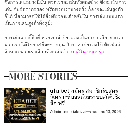
ซึ่งการเล่นอย่างนี้นั้น พวกเราจะเล่นทั้งสองข้าง ซึ่งจะเป็นการ
เล่น กับอัตราต่อรอง หรือพวกเราบางครั้ง ก็อาจจะเล่นสูงต่ำ
ก็ได้ ที่สามารถใช้ได้สิ่งเดียวกัน สำหรับใน การเล่นแบบแรก
เป็นการเล่นสูงต่ำทั้งคู่ฝั่ง
การเล่นแบบงี้สิ่งที่ พวกเราจำต้องมองเป็นราคา เนื่องจากว่า
พวกเรา ได้โอกาสที่จะขาดทุน กับราคาต่อรองได้ ดังเช่นว่า
ถ้าหาก พวกเราเลือกที่จะเล่นต่ำ
คาสิโน บาคาร่า
MORE STORIES
ufa bet สมัคร สมาชิกรับสูตร
วิเคราะห์บอลด้วยระบบสถิติเชิง
ลึก ฟรี
Admin_armeriabrizzi
กรกฎาคม 13, 2026