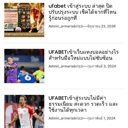
ufabet เข้าสู่ระบบ ล่าสุด ปิด
ปรับปรุงระบบ เช็คได้จากที่ไหน
รู้ก่อนรอถูกที่
Admin_armeriabrizzi
มิถุนายน 23, 2026
UFABETเข้าเว็บแทงบอลอย่างไร
สำหรับมือใหม่แบบไม่ซับซ้อน
Admin_armeriabrizzi
กุมภาพันธ์ 3, 2024
UFABETเข้าสู่ระบบไม่มีค่า
ธรรมเนียม สะดวก รวดเร็ว และ
ใช้งานได้ทุกเวลา
Admin_armeriabrizzi
กุมภาพันธ์ 1, 2024