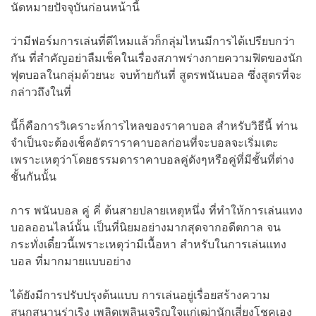
นัดหมายปัจจุบันก่อนหน้านี้
ว่ามีฟอร์มการเล่นที่ดีไหมแล้วก็กลุ่มไหนมีการได้เปรียบกว่า
กัน ที่สำคัญอย่าลืมเช็คในเรื่องสภาพร่างกายความฟิตของนัก
ฟุตบอลในกลุ่มด้วยนะ จบท้ายกันที่ สูตรพนันบอล ซึ่งสูตรที่จะ
กล่าวถึงในที่
นี้ก็คือการวิเคราะห์การไหลของราคาบอล สำหรับวิธีนี้ ท่าน
จำเป็นจะต้องเช็คอัตราราคาบอลก่อนที่จะบอลจะเริ่มเตะ
เพราะเหตุว่าโดยธรรมดาราคาบอลคู่ดังๆหรือคู่ที่มีชั้นที่ต่าง
ชั้นกันนั้น
การ พนันบอล คู่ คี่ ต้นสายปลายเหตุหนึ่ง ที่ทำให้การเล่นแทง
บอลออนไลน์นั้น เป็นที่นิยมอย่างมากสุดจากอดีตกาล จน
กระทั่งเดี๋ยวนี้เพราะเหตุว่ามีเนื้อหา สำหรับในการเล่นแทง
บอล ที่มากมายแบบอย่าง
ได้ยังมีการปรับปรุงต้นแบบ การเล่นอยู่เรื่อยสร้างความ
สนุกสนานร่าเริง เพลิดเพลินเจริญใจแก่เฒ่านักเสี่ยงโชคเอง