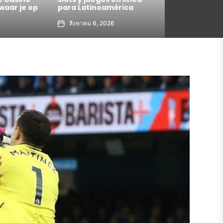
érica
Coronavirus disease 2019
players
สิงหาคม 4, 2026
กรกฎาคม 21, 