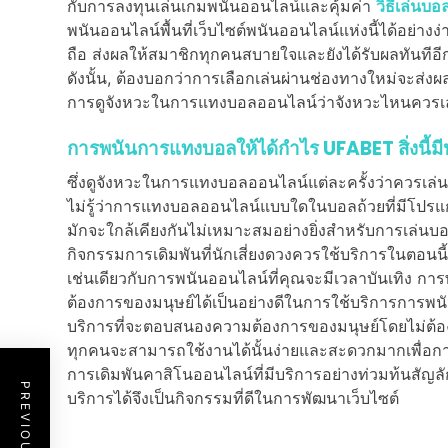
กับการลงทุนเล่นเกมพนันออนไลน์และคุ้มค่า
วิธีเล่นบอ
พนันออนไลน์พื้นที่เว็บไซต์พนันออนไลน์แห่งนี้ได้อย่าง
ถือ ส่งผลให้สมาชิกทุกคนสบายใจและยังได้รับผลทันทีอี
ดังนั้น, ต้องบอกว่าการเลือกเล่นผ่านช่องทางใหม่จะ
การดูจังหวะในการแทงบอลออนไลน์ว่าจังหวะไหนควรเ
การพนันการแทงบอลให้ได้กำไร UFABET สิ่งนี้
ซึ่งดูจังหวะในการแทงบอลออนไลน์แต่ละครั้งว่าควรเ
ไม่รู้ว่าการแทงบอลออนไลน์แบบใดในบอลถ้วยที่มีโปรแกร
มักจะใกล้เคียงกันไม่เหมาะสมอย่างยิ่งสำหรับการเล่
กิจกรรมการเดิมพันที่นักเสี่ยงดวงควรใช้บริการในตอนนี
เช่นเดียวกับการพนันออนไลน์ที่คุณจะมีเวลาบันเทิง
ต้องการของมนุษย์ได้เป็นอย่างดีในการใช้บริการการพนันที
บริการที่จะตอบสนองความต้องการของมนุษย์โดยไม่ต้องยุ
ทุกคนจะสามารถใช้งานได้นั้นง่ายและสะดวกมากเพื่อการ
การเดิมพันคาสิโนออนไลน์ที่มีบริการอย่างท่วมท้นสัญล
บริการได้จึงเป็นกิจกรรมที่ดีในการพัฒนาเว็บไซต์