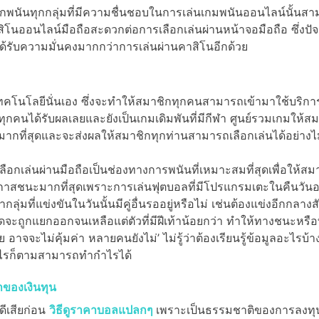
ห้นักพนันทุกกลุ่มที่มีความชื่นชอบในการเล่นเกมพนันออนไลน์นั้นส
สิโนออนไลน์มือถือสะดวกต่อการเลือกเล่นผ่านหน้าจอมือถือ ซึ่งปัจ
ได้รับความมั่นคงมากกว่าการเล่นผ่านคาสิโนอีกด้วย
ทคโนโลยีนั่นเอง ซึ่งจะทำให้สมาชิกทุกคนสามารถเข้ามาใช้บริการ
ทุกคนได้รับผลเลยและยังเป็นเกมเดิมพันที่มีกีฬา ศูนย์รวมเกมให้ส
ากที่สุดและจะส่งผลให้สมาชิกทุกท่านสามารถเลือกเล่นได้อย่างไม
ือกเล่นผ่านมือถือเป็นช่องทางการพนันที่เหมาะสมที่สุดเพื่อให้ส
าสชนะมากที่สุดเพราะการเล่นฟุตบอลที่มีโปรแกรมเตะในคืนวันอาท
ากลุ่มที่แข่งขันในวันนั้นมีคู่อื่นรออยู่หรือไม่ เช่นต้องแข่งอีกก
่สุดจะถูกแยกออกจนเหลือแต่ตัวที่มีฝีเท้าน้อยกว่า ทำให้ทางชนะหรือทา
เลย อาจจะไม่คุ้มค่า หลายคนยังไม่’ ไม่รู้ว่าต้องเรียนรู้ข้อมูลอะไร
งไรก็ตามสามารถทำกำไรได้
าของเงินทุน
ดีเสียก่อน
วิธีดูราคาบอลแปลกๆ
เพราะเป็นธรรมชาติของการลงทุนที่