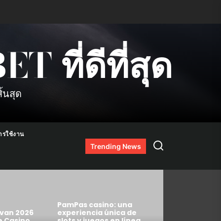
ที่ดีที่สุด
้นสุด
การใช้งาน
Search
Trending News
: una
ica de
Leon Casino 
en línea
options for A