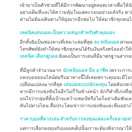
เข้ามาเป็นตัวช่วยที่ได้มีการพัฒนาอยู่ตลอดเวลาเพื่อใ
อย่างเต็มที่และได้ความคุ้มในแต่ละรอบอย่างแท้จริง คา
ท่านไม่ต้องเดินทางให้ยุ่งยากอีกต่อไป ให้สมาชิกทุกคน
เทคนิคเล่นบอล เป็นความสนุกสำหรับตัวคุณเอง
อีกทั้งยังเป็นช่องทางที่เหมาะสมที่สุด
ลง พนันบอล
ผ่านเ
โทรศัพท์ยังทำให้สมาชิกทุกคนได้รับเงินจริงพร้อมทำให้
เทคนิค เลือกคู่บอล
ยังคงเป็นการเล่นที่มีมาตรฐานสากลม
ที่มีลูกค้าจำนวนมาก
นักพนันบอล มือ อาชีพ
เพราะการเล
แทงบอลออนไลน์ต่อรีบมาทางนี้ได้เลยเพราะคุณจะมีโอก
เปลี่ยนแปลงมากที่สุด
เล่นบอลแบบนักลงทุน
โดยสังเกตว่
หากมีการแข่งขันในอีกไม่กี่วันข้างหน้า นักกีฬาที่เก่งที
แน่ใจว่ากลุ่มที่ตั้งเป้าจะคว้าแชมป์หรือไม่ก็อย่าเดิมพัน
หันไปทางไหน สื่อประโคมข่าวการแข่งขันและทีมอย่า
ราคาบอลที่ควรเล่น สำหรับการลงทุนแต่ละครั้งหลายเท่
แต่การเลือกลงทุนกับบอลสเต็ปนั้นเราจะต้องพิจารณาให้