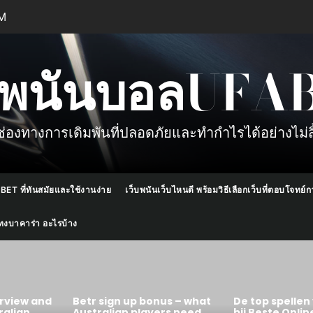
M
พนันบอลUFABET 
ช่องทางการเดิมพันที่ปลอดภัยและทำกำไรได้อย่างไม่สิ
ABET ที่ทันสมัยและใช้งานง่าย
เว็บพนันเว็บไหนดี พร้อมวิธีเลือกเว็บที่ตอบโจทย์
แทงบาคาร่า อะไรบ้าง
PamPas casino
nus – what
De top spellen van 2026
experiencia ún
ers need
bij Beste Online Casino
slots y juegos 