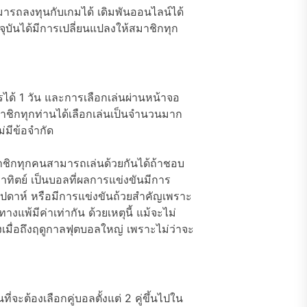
ามารถลงทุนกับเกมได้ เดิมพันออนไลน์ได้
จุบันได้มีการเปลี่ยนแปลงให้สมาชิกทุก
ได้ 1 วัน และการเลือกเล่นผ่านหน้าจอ
มาชิกทุกท่านได้เลือกเล่นเป็นจำนวนมาก
่มีข้อจำกัด
มาชิกทุกคนสามารถเล่นด้วยกันได้ถ้าชอบ
ิตย์ เป็นบอลที่ผลการแข่งขันมีการ
ลางสัปดาห์ หรือมีการแข่งขันถ้วยสำคัญเพราะ
งแพ้มีค่าเท่ากัน ด้วยเหตุนี้ แม้จะไม่
บ้างเมื่อถึงฤดูกาลฟุตบอลใหญ่ เพราะไม่ว่าจะ
จะต้องเลือกคู่บอลตั้งแต่ 2 คู่ขึ้นไปใน