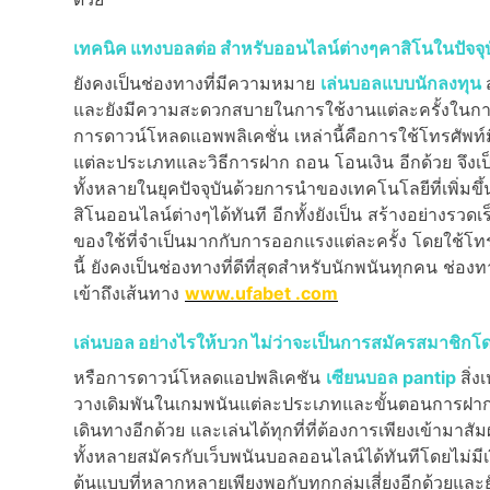
เทคนิค แทงบอลต่อ สำหรับออนไลน์ต่างๆคาสิโนในปัจจุ
ยังคงเป็นช่องทางที่มีความหมาย
เล่นบอลแบบนักลงทุน
และยังมีความสะดวกสบายในการใช้งานแต่ละครั้งในการใช
การดาวน์โหลดแอพพลิเคชั่น เหล่านี้คือการใช้โทรศัพท์มื
แต่ละประเภทและวิธีการฝาก ถอน โอนเงิน อีกด้วย จึงเป็นช
ทั้งหลายในยุคปัจจุบันด้วยการนำของเทคโนโลยีที่เพิ่มขึ้
สิโนออนไลน์ต่างๆได้ทันที อีกทั้งยังเป็น สร้างอย่างรว
ของใช้ที่จำเป็นมากกับการออกแรงแต่ละครั้ง โดยใช้โทร
นี้ ยังคงเป็นช่องทางที่ดีที่สุดสำหรับนักพนันทุก
เข้าถึงเส้นทาง
www.ufabet .com
เล่นบอล อย่างไรให้บวก ไม่ว่าจะเป็นการสมัครสมาชิกโ
หรือการดาวน์โหลดแอปพลิเคชัน
เซียนบอล pantip
สิ่
วางเดิมพันในเกมพนันแต่ละประเภทและขั้นตอนการฝาก ถอ
เดินทางอีกด้วย และเล่นได้ทุกที่ที่ต้องการเพียงเข้ามาส
ทั้งหลายสมัครกับเว็บพนันบอลออนไลน์ได้ทันทีโดยไม่มีเง
ต้นแบบที่หลากหลายเพียงพอกับทุกกลุ่มเสี่ยงอีกด้วยและย