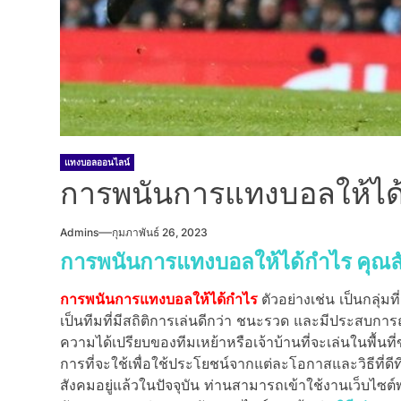
แทงบอลออนไลน์
การพนันการแทงบอลให้ได้กำ
Admins
กุมภาพันธ์ 26, 2023
การพนันการแทงบอลให้ได้กำไร คุณลัก
การพนันการแทงบอลให้ได้กำไร
ตัวอย่างเช่น เป็นกลุ่มที่ม
เป็นทีมที่มีสถิติการเล่นดีกว่า ชนะรวด และมีประสบการณ์
ความได้เปรียบของทีมเหย้าหรือเจ้าบ้านที่จะเล่นในพื้
การที่จะใช้เพื่อใช้ประโยชน์จากแต่ละโอกาสและวิธีที่ดีท
สังคมอยู่แล้วในปัจจุบัน ท่านสามารถเข้าใช้งานเว็บไซต์