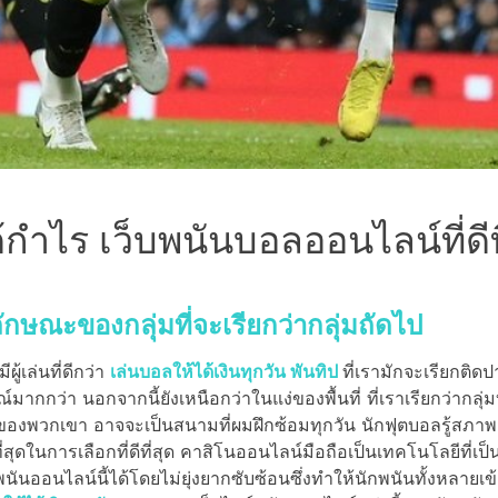
ไร เว็บพนันบอลออนไลน์ที่ดีที
ษณะของกลุ่มที่จะเรียกว่ากลุ่มถัดไป
ีผู้เล่นที่ดีกว่า
เล่นบอลให้ได้เงินทุกวัน พันทิป
ที่เรามักจะเรียกติด
มากกว่า นอกจากนี้ยังเหนือกว่าในแง่ของพื้นที่ ที่เราเรียกว่ากลุ่
นที่ของพวกเขา อาจจะเป็นสนามที่ผมฝึกซ้อมทุกวัน นักฟุตบอลรู้สภ
ี่สุดในการเลือกที่ดีที่สุด คาสิโนออนไลน์มือถือเป็นเทคโนโลยีที่เ
พนันออนไลน์นี้ได้โดยไม่ยุ่งยากซับซ้อนซึ่งทำให้นักพนันทั้งหลาย