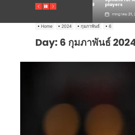
ca
Coronavirus disease 2019
players
Previous
Pause
Next
สิงหาคม 4, 2026
กรกฎาคม 21, 2026
Home
2024
กุมภาพันธ์
6
Day:
6 กุมภาพันธ์ 202