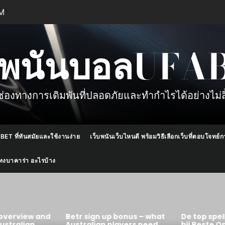
PM
พนันบอลUFABET 
ช่องทางการเดิมพันที่ปลอดภัยและทำกำไรได้อย่างไม่สิ
ABET ที่ทันสมัยและใช้งานง่าย
เว็บพนันเว็บไหนดี พร้อมวิธีเลือกเว็บที่ตอบโจทย์
แทงบาคาร่า อะไรบ้าง
rview and
Betr sign up bonus – what
De top spellen
ralian
Australian players need
bij Beste Onli