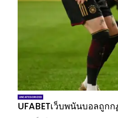
UNCATEGORIZED
UFABETเว็บพนันบอลถูกกฏห