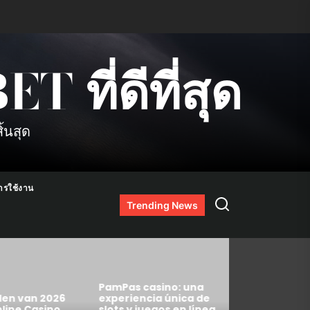
ที่ดีที่สุด
้นสุด
การใช้งาน
Search
Trending News
PamPas casino: una
 van 2026
experiencia única de
ne Casino
slots y juegos en línea