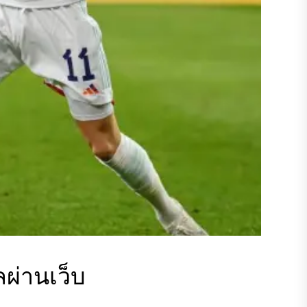
ผ่านเว็บ