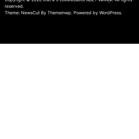
reserved.
Theme: NewsCut By
Themeinwp.
Powered by
WordPress.