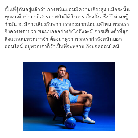
เป็นที่รู้กันอยู่แล้วว่า การพนันย่อมมีความเสียงสูง แม้กระนั้น
ทุกคนที่ เข้ามาก็สารภาพมันได้ถึงการเสี่ยงนั้น ซึ่งก็ไม่เคยรู้
ว่ามัน จะมีการเสี่ยงกับพวก เราเองมากน้อยแค่ไหน พวกเรา
จึงควรทราบว่า พนันบอลอย่างยังไงถึงจะมี การเสี่ยงต่ำที่สุด
สิ่งแรกเลยพวกเราจำ ต้องมาดูว่า พวกเรากำลังพนันบอล
ออนไลน์ อยู่พวกเราก็จำเป็นที่จะทราบ ถึงบอลออนไลน์