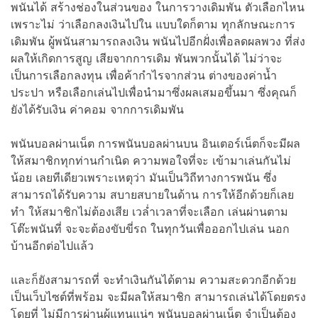
พนันได้ สร้างช่องในส่วนของ ในการวางเดิมพัน ตัวเลือกไหน
เพราะไม่ ว่าเลือกลงเงินไปใน แบบใดก็ตาม ทุกลักษณะการ
เดิมพัน ผู้พนันสามารถลงเงิน พนันไปอีกฝั่งเพื่อลดผลพวง ที่ส่ง
ผลให้เกิดการสูญ เสียจากการเดิม พันพวกนั้นได้ ไม่ว่าจะ
เป็นการเลือกลงทุน เพื่อค้ากำไรจากส่วน ต่างของค่าน้ำ
ประปา หรือเลือกเล่นไปเพื่อนำมาซึ่งผลเสมอขึ้นมา ซึ่งคุณก็
ยังได้รับเงิน ค่าคอม จากการเดิมพัน
พนันบอลผ่านเน็ต การพนันบอลผ่านบน อินเตอร์เน็ตก็จะมีผล
ให้สมาชิกทุกท่านกำเนิด ความพอใจที่จะ เข้ามาเล่นกันไม่
น้อย เลยทีเดียวเพราะเหตุว่า มันเป็นวิถีทางการพนัน ซึ่ง
สามารถได้รับความ สบายสบายในด้าน การให้อีกด้วยก็เลย
ทำ ให้สมาชิกไม่ต้องเสีย เวล่ำเวลาที่จะเลือก เล่นผ่านตาม
โต๊ะพนันที่ จะจะต้องขับขี่รถ ในทุกวันเพื่อออกไปเล่น นอก
บ้านอีกต่อไปแล้ว
และก็ยังสามารถที่ จะทำเงินกันได้ตาม ความสะดวกอีกด้วย
เป็นเว็บไซต์ที่พร้อม จะมีผลให้สมาชิก สามารถเล่นได้โดยตรง
โดยที่ ไม่มีการผ่านผู้แทนแน่ๆ พนันบอลผ่านเน็ต จำเป็นต้อง