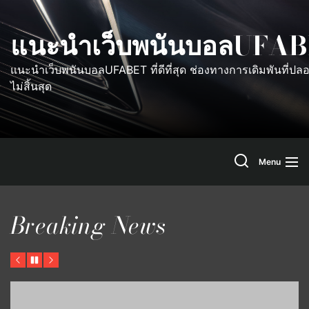
Skip
to
แนะนำเว็บพนันบอลUFABET 
the
content
แนะนำเว็บพนันบอลUFABET ที่ดีที่สุด ช่องทางการเดิมพันที่ป
ไม่สิ้นสุด
Search
Menu
Breaking News
Previous
Pause
Next