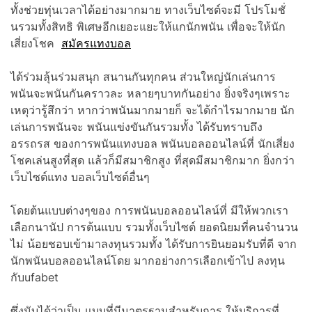
ทั้งช่วยทุ่นเวลาได้อย่างมากมาย ทางเว็บไซต์จะมี โปรโมชั่
นรวมทั้งสิทธิ พิเศษอีกเยอะแยะให้แกนักพนัน เพื่อจะให้นัก
เสี่ยงโชค
สมัครแทงบอล
ได้ร่วมลุ้นร่วมสนุก สนานกันทุกคน ส่วนใหญ่นักเล่นการ
พนันจะพนันกันคราวละ หลายๆบาทกันอย่าง ยิ่งจริงๆเพราะ
เหตุว่ารู้สึกว่า หากว่าพนันมากมายก็ จะได้กำไรมากมาย นัก
เล่นการพนันจะ พนันแข่งขันกันรวมทั้ง ได้รับทราบถึง
อรรถรส ของการพนันแทงบอล พนันบอลออนไลน์ที่ นักเสี่ยง
โชคเล่นสูงที่สุด แล้วก็มีสมาชิกสูง ที่สุดมีสมาชิกมาก ยิ่งกว่า
เว็บไซต์แทง บอลเว็บไซต์อื่นๆ
โดยต้นแบบต่างๆของ การพนันบอลออนไลน์ที่ มีให้พวกเรา
เลือกนานัป การต้นแบบ รวมทั้งเว็บไซต์ ยอดนิยมที่คนจำนวน
ไม่ น้อยชอบเข้ามาลงทุนรวมทั้ง ได้รับการยินยอมรับที่ดี จาก
นักพนันบอลออนไลน์โดย มากอย่างการเลือกเข้าไป ลงทุน
กับufabet
ซึ่งนับได้ว่าเป็น แบบที่มีมาตรฐานสำหรับการ ให้บริการที่