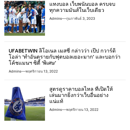
แทงบอล เว็บพนันบอล ครบจบ
ทุกความมันส์ในเว็บเดียว
Admins
กุมภาพันธ์ 3, 2023
UFABETWIN ลิโอเนล เมสซี่ กล่าวว่า เป๊ป กวาร์ดิ
โอล่า ‘ทําอันตรายกับฟุตบอลเยอะมาก’ และบอกว่า
โค้ชแมนฯ ซิตี้ ‘พิเศษ’
Admins
พฤศจิกายน 13, 2022
สูตรดูราคาบอลไหล ที่เปิดให้
เล่นมากยิ่งกว่าเว็บอื่นอย่าง
แน่แท้
Admins
พฤศจิกายน 13, 2022