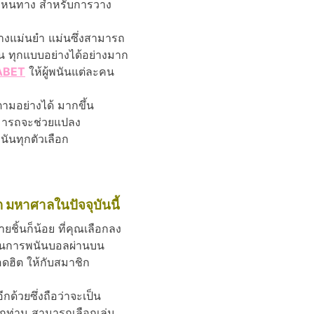
้ทราบหนทาง สำหรับการวาง
างแม่นยำ แม่นซึ่งสามารถ
น ทุกแบบอย่างได้อย่างมาก
ABET
ให้ผู้พนันแต่ละคน
ตามอย่างได้ มากขึ้น
สามารถจะช่วยแปลง
พนันทุกตัวเลือก
 มหาศาลในปัจจุบันนี้
ชิ้นก็น้อย ที่คุณเลือกลง
ุ่นการพนันบอลผ่านบน
ดฮิต ให้กับสมาชิก
กด้วยซึ่งถือว่าจะเป็น
ุกท่าน สามารถเลือกเล่น