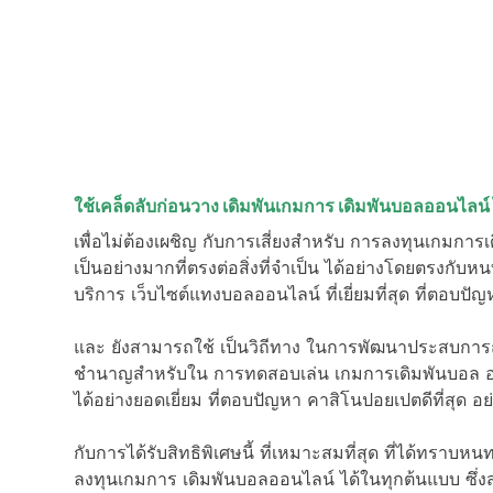
ใช้เคล็ดลับก่อนวาง เดิมพันเกมการ เดิมพันบอลออนไลน์
เพื่อไม่ต้องเผชิญ กับการเสี่ยงสำหรับ การลงทุนเกมกา
เป็นอย่างมากที่ตรงต่อสิ่งที่จำเป็น ได้อย่างโดยตรงกับ
บริการ เว็บไซต์แทงบอลออนไลน์ ที่เยี่ยมที่สุด ที่ตอบป
และ ยังสามารถใช้ เป็นวิถีทาง ในการพัฒนาประสบการณ
ชำนาญสำหรับใน การทดสอบเล่น เกมการเดิมพันบอล อ
ได้อย่างยอดเยี่ยม ที่ตอบปัญหา คาสิโนปอยเปตดีที่สุด อย
กับการได้รับสิทธิพิเศษนี้ ที่เหมาะสมที่สุด ที่ได้ทราบห
ลงทุนเกมการ เดิมพันบอลออนไลน์ ได้ในทุกต้นแบบ ซึ่ง