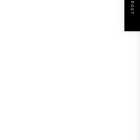
NEXT POST