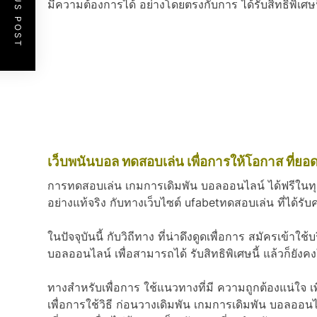
PREVIOUS POST
มีความต้องการได้ อย่างโดยตรงกับการ ได้รับสิทธิพิเศษน
เว็บพนันบอล ทดสอบเล่น เพื่อการให้โอกาส ที่ยอด
การทดสอบเล่น เกมการเดิมพัน บอลออนไลน์ ได้ฟรีในทุก
อย่างแท้จริง กับทางเว็บไซต์ ufabetทดสอบเล่น ที่ได้
ในปัจจุบันนี้ กับวิถีทาง ที่น่าดึงดูดเพื่อการ สมัครเข้าใ
บอลออนไลน์ เพื่อสามารถได้ รับสิทธิพิเศษนี้ แล้วก็ยังคงใ
ทางสำหรับเพื่อการ ใช้แนวทางที่มี ความถูกต้องแน่ใจ 
เพื่อการใช้วิธี ก่อนวางเดิมพัน เกมการเดิมพัน บอลออน