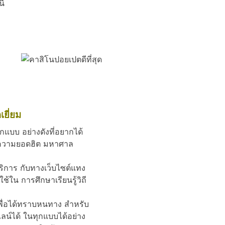
ี้
เยี่ยม
แบบ อย่างดังที่อยากได้
รับความยอดฮิต มหาศาล
ช้บริการ กับทางเว็บไซต์แทง
ช้ใน การศึกษาเรียนรู้วิถี
เพื่อได้ทราบหนทาง สำหรับ
ไลน์ได้ ในทุกแบบได้อย่าง