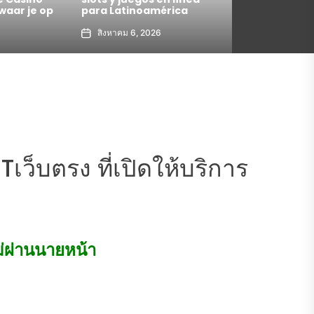
r je op
para Latinoamérica
Coronavirus dis
สิงหาคม 6, 2026
สิงหาคม 4, 2026
เว็บตรง ที่เปิดให้บริการ
ม่ผ่านนายหน้า