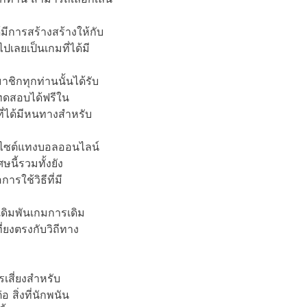
้มีการสร้างสร้างให้กับ
ไปเลยเป็นเกมที่ได้มี
ิกทุกท่านนั้นได้รับ
ทดสอบได้ฟรีใน
ที่ได้มีหนทางสำหรับ
เว็บไซต์แทงบอลออนไลน์
ศษนี้รวมทั้งยัง
รใช้วิธีที่มี
ดิมพันเกมการเดิม
ี่ยงตรงกับวิถีทาง
เสี่ยงสำหรับ
สิ่งที่นักพนัน