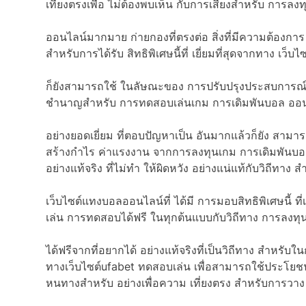
เที่ยงตรงเพื่อ ไม่ต้องพบเห็น กับการเสี่ยงสำหรับ การล
ออนไลน์มากมาย ก่ายกองที่ตรงต่อ สิ่งที่มีความต้องกา
สำหรับการได้รับ สิทธิพิเศษนี้ที่ เยี่ยมที่สุดจากทาง เว
ก็ยังสามารถใช้ ในลัษณะของ การปรับปรุงประสบการณ์
ชำนาญสำหรับ การทดสอบเล่นเกม การเดิมพันบอล ออน
อย่างยอดเยี่ยม ที่ตอบปัญหาเป็น อันมากแล้วก็ยัง สามาร
สร้างกำไร ค่าแรงงาน จากการลงทุนเกม การเดิมพันบ
อย่างแท้จริง ที่ไม่ทำ ให้ผิดหวัง อย่างแน่แท้กับวิถีทาง 
เว็บไซต์แทงบอลออนไลน์ที่ ได้มี การมอบสิทธิพิเศษนี้ ที
เล่น การทดสอบได้ฟรี ในทุกต้นแบบกับวิถีทาง การลงท
ได้ฟรีจากที่อยากได้ อย่างแท้จริงที่เป็นวิถีทาง สำหรับใน
ทางเว็บไซต์ufabet ทดสอบเล่น เพื่อสามารถใช้ประโยชน
หนทางสำหรับ อย่างเพื่อความ เที่ยงตรง สำหรับการวาง