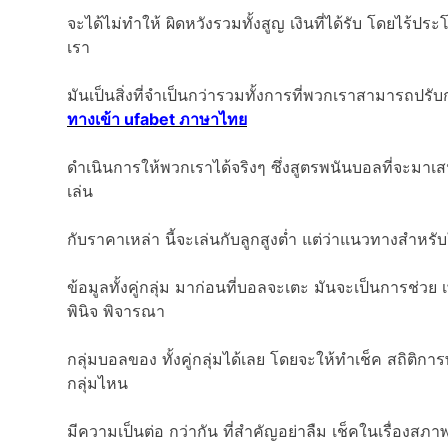
จะได้ไม่ทำให้ ผิดหวังรวมทั้งสูญ เงินที่ได้รับ โดยไร้ป
เรา
มันเป็นสิ่งที่จำเป็นกว่ารวมทั้งการที่พวกเราสามารถปรับ
ทางเข้า ufabet ภาษาไทย
ดำเนินการให้พวกเราได้จริงๆ ซึ่งสูตรพนันบอลที่จะมาเส
เล่น
กับราคาเหล่า นี้จะเล่นกับลูกสูงต่ำ แต่ว่าแนวทางสำห
ข้อมูลทั้งคู่กลุ่ม มาก่อนที่บอลจะเตะ มันจะเป็นการช่ว
พินิจ พิจารณา
กลุ่มบอลของ ทั้งคู่กลุ่มได้เลย โดยจะให้ทำเช็ค สถิติการพ
กลุ่มไหน
มีความเป็นต่อ กว่ากัน ที่สำคัญอย่าลืม เช็คในเรื่องสภา