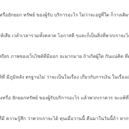
ยักยอก ทรัพย์ ของผู้รับ บริการอะไร ไม่ว่าจะอยู่ที่ใด ก็วางเดิมพ
สีย เวล่ำเวลารวมทั้งคลาด โอกาสดี ๆและก็เป็นสิ่งที่พวกเราจะได้ 
ียร ภาพของเว็บไซต์ที่มีออก จะมากมาย ถ้าเกิดผู้ใด กันแน่คิด ที
ที่ มีภูมิหลัง ตรฐานไม่ ว่าจะเป็นในเรื่อง เกี่ยวกับการเงิน ในเรื่องเ
หรือ ยักยอกทรัพย์ ของผู้รับบริการอะไร แล้วพวกเราควร จะแพ้ท
ี่มี ความรู้สึก ว่าพวกเราจะได้ ทุนเมื่อวานนี้ คืนมาในวันนี้ถ้า ห