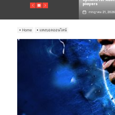
navirus disease 2019
players
to 
Previous
Pause
Next
งหาคม 4, 2026
กรกฎาคม 21, 2026
Home
แทงบอลออนไลน์