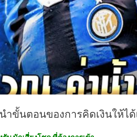
ำขั้นตอนของการคิดเงินให้ได้เ