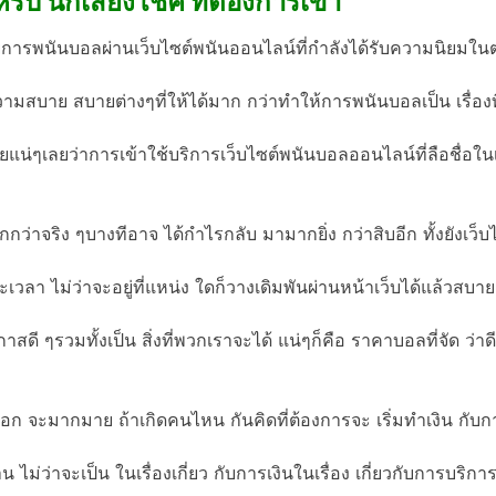
ับ นักเสี่ยงโชค ที่ต้องการเข้า
พนันบอลผ่านเว็บไซต์พนันออนไลน์ที่กำลังได้รับความนิยมในตอน
องความสบาย สบายต่างๆที่ให้ได้มาก กว่าทำให้การพนันบอลเป็น เรื่องท
เลยแน่ๆเลยว่าการเข้าใช้บริการเว็บไซต์พนันบอลออนไลน์ที่ลือชื่อในเร
าจริง ๆบางทีอาจ ได้กำไรกลับ มามากยิ่ง กว่าสิบอีก ทั้งยังเว็
ยะเวลา ไม่ว่าจะอยู่ที่แหน่ง ใดก็วางเดิมพันผ่านหน้าเว็บได้แล้วสบ
ดี ๆรวมทั้งเป็น สิ่งที่พวกเราจะได้ แน่ๆก็คือ ราคาบอลที่จัด ว่าดี
ออก จะมากมาย ถ้าเกิดคนไหน กันคิดที่ต้องการจะ เริ่มทำเงิน กับก
าน ไม่ว่าจะเป็น ในเรื่องเกี่ยว กับการเงินในเรื่อง เกี่ยวกับการบริกา