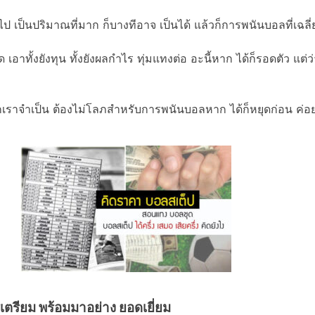
เป็นปริมาณที่มาก ก็บางทีอาจ เป็นได้ แล้วก็การพนันบอลที่เฉลี่
าทั้งยังทุน ทั้งยังผลกำไร ทุ่มแทงต่อ อะนี้หาก ได้ก็รอดตัว แต่ว
พวกเราจำเป็น ต้องไม่โลภสำหรับการพนันบอลหาก ได้ก็หยุดก่อน ค่อย
เตรียม พร้อมมาอย่าง ยอดเยี่ยม