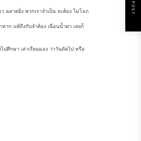
NEXT POST
ยว ฉลาดยิ่ง พวกเราจำเป็น จะต้อง ไม่โลภ
่าหาก แพ้ถึงกับจำต้อง เฉือนน้ำตา เลยก็
ไปศึกษา เล่าเรียนมอง ว่าวันถัดไป หรือ