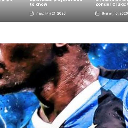
know
Zonder Cruks: waar je op
p
กรกฎาคม 21, 2026
สิงหาคม 6, 2026