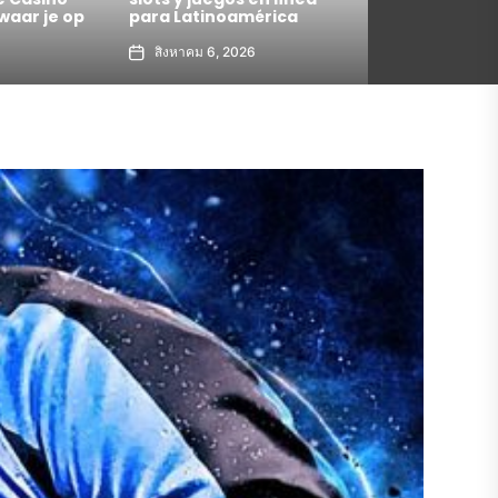
ara Latinoamérica
Coronavirus disease 2019
สิงหาคม 6, 2026
สิงหาคม 4, 2026