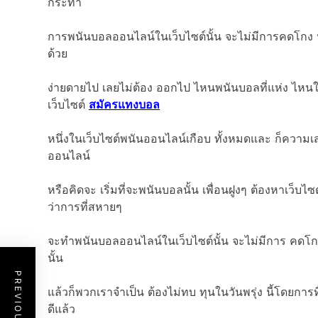
กระทำ
การพนันบอลออนไลน์ในเว็บไซต์นั้น จะไม่มีการคดโกง หรือ
ด้วย
ง่ายดายไป เลยไม่ต้อง ออกไป ไหนพนันบอลที่แห่ง ไหนให้เ
เว็บไซต์
สมัครแทงบอล
หนึ่งในเว็บไซต์พนันออนไลน์เกือบ ทั้งหมดและ ก็ความเสถ
ออนไลน์
หรือคิดจะ เริ่มที่จะพนันบอลนั้น เพื่อนฝูงๆ ต้องหาเว็บไซต์
ว่าการที่สหายๆ
จะทำพนันบอลออนไลน์ในเว็บไซต์นั้น จะไม่มีการ คดโกง
นั้น
แล้วก็พวกเราจำเป็น ต้องไม่ทบ ทุนในวันพรุ่ง นี้โดยการท
ดีแล้ว