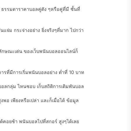
รมดาราคาบอลคู่ดัง ๆหรือคู่ที่มี ชั้นที่
นแจ่ม กระจ่างอย่าง ยิ่งจริงๆที่มาก ไปกว่า
นี้ลักษณะเด่น ของเว็บพนันบอลออนไลน์ก็
รที่มีการเริ่มพนันบอลอย่าง ต่ำที่ 10 บาท
บอลกลุ่ม ไหนชอบ เก็บสถิติการเดิมพันบอล
พอ เพียงหรือเปล่า และก็เมื่อได้ ข้อมูล
า ได้คอยช้า พนันบอลไปที่สกอร์ สูงๆได้เลย