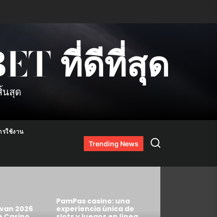
ที่ดีที่สุด
้นสุด
การใช้งาน
Search
Trending News
amPas casino: una
periencia única de
ots y juegos en línea