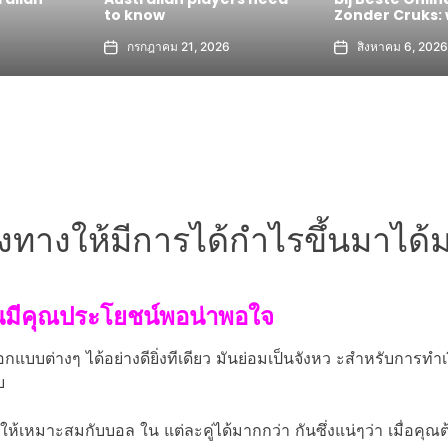
now
Zonder Cruks: waar je op
par
กฎาคม 21, 2026
สิงหาคม 6, 2026
ส
่องทางให้มีการได้กำไรขึ้นมาได้
ขึ้นมีคุณประโยชน์พอน่าพอใจ
ือกแบบต่างๆ ได้อย่างดียิ่งทีเดียว มันย่อมเป็นจังหว ะสำหรับการทำ
บ
เหมาะสมกับบอล ใน แต่ละคู่ได้มากกว่า กันซึ่งแน่ๆว่า เมื่อคุณต้