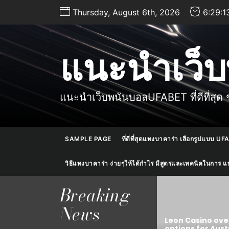
Skip
Thursday, August 6th, 2026
6:29:1
to
the
content
แนะนำเว็บ
แนะนำเว็บพนันบอลUFABET ที่ดีที่สุด 
SAMPLE PAGE
ที่ดีที่สุดแทงบาคาร่า เลือกรูปแบบ UF
วิธีแทงบาคาร่า ง่ายๆให้ได้กำไร มีสูตรและเทคนิคในการ 
Breaking
News
Leon Casino overview and
Betr 
options for Australian
Austr