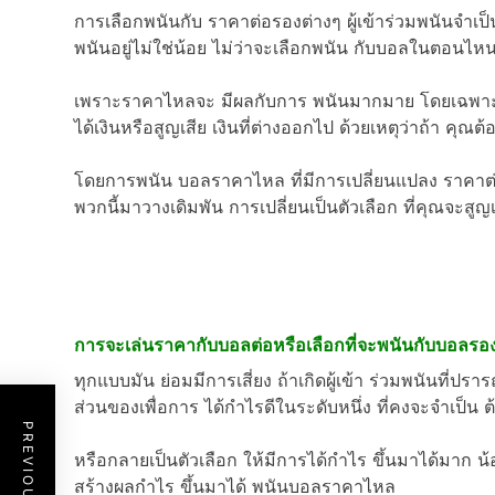
การเลือกพนันกับ ราคาต่อรองต่างๆ ผู้เข้าร่วมพนันจำเป
พนันอยู่ไม่ใช่น้อย ไม่ว่าจะเลือกพนัน กับบอลในตอนไหน
เพราะราคาไหลจะ มีผลกับการ พนันมากมาย โดยเฉพาะนักพ
ได้เงินหรือสูญเสีย เงินที่ต่างออกไป ด้วยเหตุว่าถ้า คุณ
โดยการพนัน บอลราคาไหล ที่มีการเปลี่ยนแปลง ราคาต่าง
พวกนี้มาวางเดิมพัน การเปลี่ยนเป็นตัวเลือก ที่คุณจะสูญ
การจะเล่นราคากับบอลต่อหรือเลือกที่จะพนันกับบอลรอ
ทุกแบบมัน ย่อมมีการเสี่ยง ถ้าเกิดผู้เข้า ร่วมพนันที่
ส่วนของเพื่อการ ได้กำไรดีในระดับหนึ่ง ที่คงจะจำเป็น ต
หรือกลายเป็นตัวเลือก ให้มีการได้กำไร ขึ้นมาได้มาก 
สร้างผลกำไร ขึ้นมาได้ พนันบอลราคาไหล