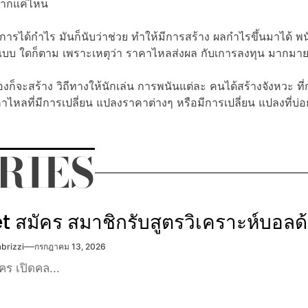
กมากแค่ไหน
การได้กำไร มันก็นับว่าช่วย ทำให้มีการสร้าง ผลกำไรขึ้นมาได้ พ
ในแบบ ใดก็ตาม เพราะเหตุว่า ราคาไหลส่งผล กับเการลงทุน มากมา
งก็จะสร้าง วิถีทางให้นักเล่น การพนันแต่ละ คนได้สร้างจังหวะ ที่กำ
หลที่มีการเปลี่ยน แปลงราคาต่างๆ หรือมีการเปลี่ยน แปลงที่บ่
RIES
t สมัคร สมาชิกรับสูตรวิเคราะห์บอลด้
brizzi
กรกฎาคม 13, 2026
คร เปิดคล...