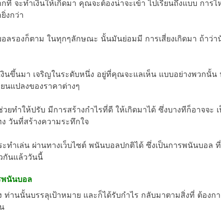
ากที่ จะทำเงินให้เกิดมา คุณจะต้องน่าจะเข้า ไปเรียนถึงแบบ การไ
ิ่งกว่า
บบอลรองก็ตาม ในทุกๆลักษณะ นั้นมันย่อมมี การเสี่ยงเกิดมา ถ้าว่า
ินขึ้นมา เจริญในระดับหนึ่ง อยู่ที่คุณจะแลเห็น แบบอย่างพวกนั้น 
ี่ยนแปลงของราคาต่างๆ
 ช่วยทำให้ปรับ มีการสร้างกำไรที่ดี ให้เกิดมาได้ ซึ่งบางทีก็อาจจะ
ทง วันที่สร้างความระทึกใจ
เล่น ผ่านทางเว็บไซต์ พนันบอลปกติได้ ซึ่งเป็นการพนันบอล ที่ค่อ
กันแล้ววันนี้
ารพนันบอล
 ท่านนั้นบรรลุเป้าหมาย และก็ได้รับกำไร กลับมาตามสิ่งที่ ต้องก
้น