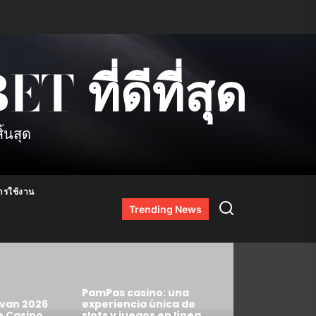
ที่ดีที่สุด
้นสุด
การใช้งาน
Search
Trending News
Pas casino: una
eriencia única de
Le
s y juegos en línea
op