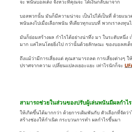
จะ พนันบอลเต็ง จังหวะที่คุณจะ ได้เงินกลับมาจาก
บอลพวกนั้น มันก็มีความน่าจะ เป็นไปได้เป็นที่ ด้วยแน
พนันลงไปเมื่อเลือกพนัน ทีเดียวทุกแบบที่ พวกเราลงทุน
มันก็ย่อมสร้างผล กำไรได้อย่างน่าทึ่ง มา ในระดับหนึ่ง
มาก แค่ไหนโดยยิ่งไป กว่านั้นด้วยลักษณะ ของบอลสเต็
ถึงแม้ว่ามีการเสี่ยงแต่ คุณสามารถลด การเสี่ยงต่างๆ ใ
ปราศจากความ เปลี่ยนแปลงเยอะแยะ เท่าไรนักก็จะ
UF
สามารถช่วยในส่วนของปรับผู้เล่นพนันมีผลกำไร
ให้เกิดขึ้นได้มากกว่า ด้วยการเดิมพันกับ ตัวเลือกที่จัดว่
สร้างช่องให้กำเนิด กระบวนการทำ ผลกำไรขึ้นมา