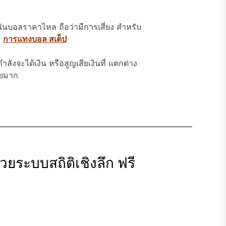
นันบอลราคาไหล ถือว่ามีการเสี่ยง สำหรับ
ย
การแทงบอล สเต็ป
ลังจะได้เงิน หรือสูญเสียเงินที่ แตกต่าง
อยมาก
วยระบบสถิติเชิงลึก ฟรี