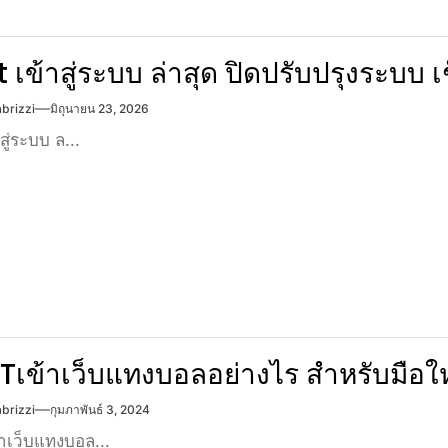
เข้าสู่ระบบ ล่าสุด ปิดปรับปรุงระบบ เช็
brizzi
มิถุนายน 23, 2026
สู่ระบบ ล...
เข้าเว็บแทงบอลอย่างไร สำหรับมือให
brizzi
กุมภาพันธ์ 3, 2024
เว็บแทงบอล...