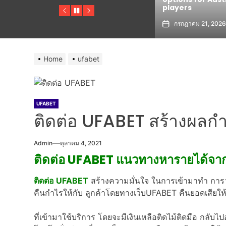
navirus disease 2019
players
to 
Previous
Pause
Next
งหาคม 4, 2026
กรกฎาคม 21, 2026
Home
ufabet
UFABET
ติดต่อ UFABET สร้างผลกำไ
Admin
ตุลาคม 4, 2021
ติดต่อ UFABET แนวทางหารายได้จาก
ติดต่อ UFABET
สร้างความมั่นใจ ในการเข้ามาทำ การว
คืนกำไรให้กับ ลูกค้าโดยทางเว็บUFABET คืนยอดเสียให
ที่เข้ามาใช้บริการ โดยจะมีเงินเหลือติดไม้ติดมือ กลับไป