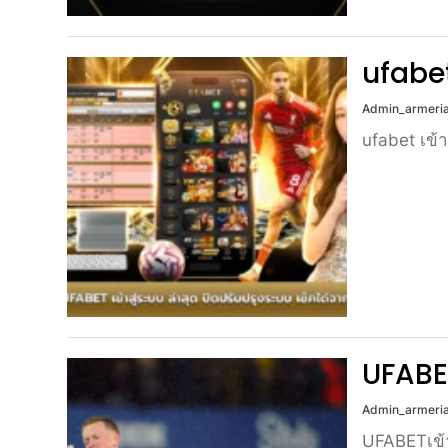
ufabet 
Admin_armeria
ufabet เข้า
UFABET
Admin_armeria
UFABETเข้า