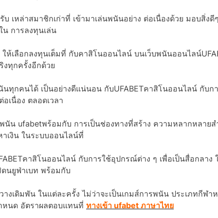
เหล่าสมาชิกเก่าที่ เข้ามาเล่นพนันอย่าง ต่อเนื่องด้วย มอบสิ่งดีๆท
ใน การลงทุนเล่น
ให้เลือกลงทุนเต็มที่ กับคาสิโนออนไลน์ บนเว็บพนันออนไลน์
UFA
งทุกครั้งอีกด้วย
นันทุกคนได้ เป็นอย่างดีแน่นอน กับUFABETคาสิโนออนไลน์ กับการเ
่อเนื่อง ตลอดเวลา
บพนัน
ufabet
พร้อมกับ การเป็นช่องทางที่สร้าง ความหลากหลายสำห
าเงิน ในระบบออนไลน์ที่
BETคาสิโนออนไลน์ กับการใช้อุปกรณ์ต่าง ๆ เพื่อเป็นสื่อกลาง ในก
ิดนยูฟ่าเบท พร้อมกับ
เดิมพัน ในแต่ละครั้ง ไม่ว่าจะเป็นเกมส์การพนัน ประเภทกีฬาห
รกำหนด อัตราผลตอบแทนที่
ทางเข้า ufabet ภาษาไทย