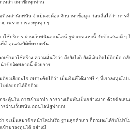
ก่เหล่า สมาชิกทุกท่าน
ี่เหล่านักพนัน จำเป็นจะต้อง ศึกษาหาข้อมูล ก่อนถือได้ว่า การคืน
ด้วย เพราะการลงทุนทุก ๆ
ามาใช้บริการ ผ่านเว็บพนันออนไลน์ ยูฟ่าเบทแห่งนี้ กับข้อเสนอดี 
ี่มี คุณสมบัติที่ครบครัน
อกเข้ามาใช้สร้าง ความมั่นใจว่า ถึงยังไงก็ ยังมีเงินติดไม้ติดมือ 
ะนำข้อผิดพลาดนี้ ด้วยการ
ม่ต้องเสียอะไร เพราะคิดได้ว่า เป็นเงินที่ได้มาฟรี ๆ ที่เราลงทุน
ินไปต่อยอดได้อีกด้วย
งกระตุ้นใน การเข้ามาทำ การวางเดิมพั
นเป็นอย่างมาก ด้วยข้อเสนอ
ารผ่านเว็บพนัน ออนไลน์ยูฟ่าเบท
ว่า จะเป็นสมาชิกหน้าใหม่หรือ ฐานลูกค้าเก่า ก็ตามจะได้รับโปรโมช
เข้ามาลงทุนได้ อย่างมี