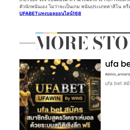
ตัวนักพนันเอง ไม่ว่าจะเป็นเกม พนันประเภทคาสิโน หรือ
UFABETแทงบอลออนไลน์168
MORE STO
ufa be
Admin_armeria
ufa bet สมั