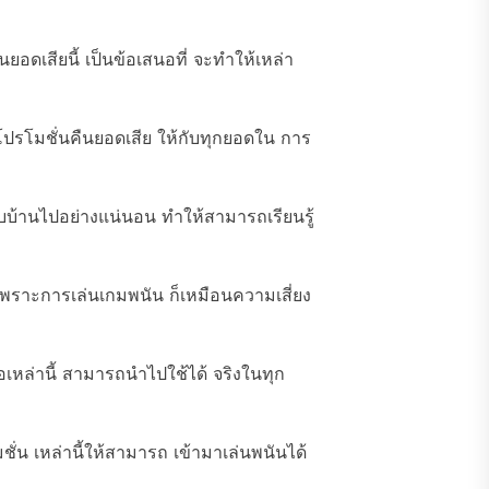
ยอดเสียนี้ เป็นข้อเสนอที่ จะทำให้เหล่า
ๆ โปรโมชั่นคืนยอดเสีย ให้กับทุกยอดใน การ
กลับบ้านไปอย่างแน่นอน ทำให้สามารถเรียนรู้
ไป เพราะการเล่นเกมพนัน ก็เหมือนความเสี่ยง
เหล่านี้ สามารถนำไปใช้ได้ จริงในทุก
ั่น เหล่านี้ให้สามารถ เข้ามาเล่นพนันได้