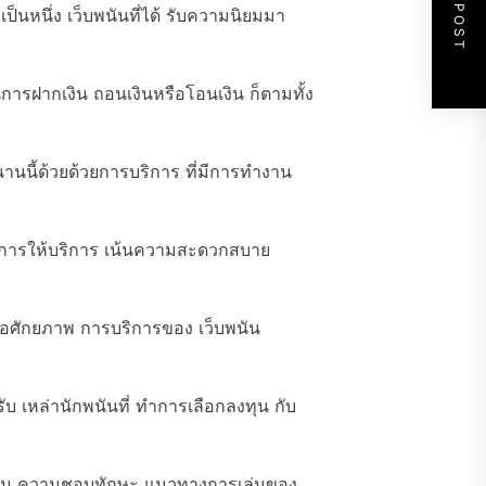
NEXT POST
ป็นหนึ่ง เว็บพนันที่ได้ รับความนิยมมา
นการฝากเงิน ถอนเงินหรือโอนเงิน ก็ตามทั้ง
านนี้ด้วย
ด้วยการบริการ ที่มีการทำงาน
การให้บริการ เน้นความสะดวกสบาย
คือศักยภาพ การบริการของ เว็บพนัน
รับ เหล่านักพนันที่ ทำการเลือกลงทุน กับ
ล่นตาม ความชอบทักษะ แนวทางการเล่นของ