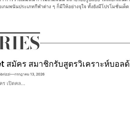
เกมพนันประเภทกีฬาต่าง ๆ ก็มีให้อย่างจุใจ ทั้งยังมีโปรโมชั่นเด
RIES
t สมัคร สมาชิกรับสูตรวิเคราะห์บอลด้
brizzi
กรกฎาคม 13, 2026
คร เปิดคล...