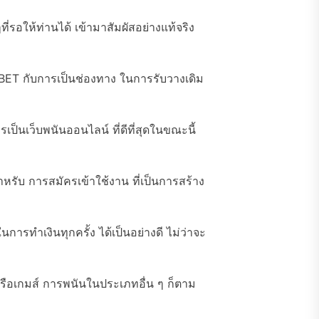
ี่รอให้ท่านได้ เข้ามาสัมผัสอย่างแท้จริง
BET
กับการเป็นช่องทาง ในการรับวางเดิม
ป็นเว็บพนันออนไลน์ ที่ดีที่สุดในขณะนี้
รับ การสมัครเข้าใช้งาน ที่เป็นการสร้าง
ารทำเงินทุกครั้ง ได้เป็นอย่างดี ไม่ว่าจะ
รือเกมส์ การพนันในประเภทอื่น ๆ ก็ตาม