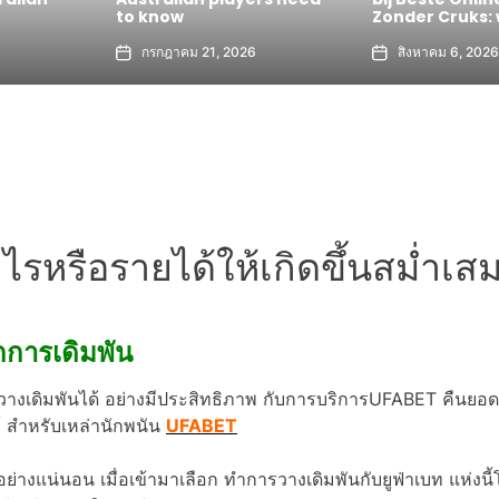
know
Zonder Cruks: waar je op
p
กรกฎาคม 21, 2026
สิงหาคม 6, 2026
รหรือรายได้ให้เกิดขึ้นสม่ำเส
การเดิมพัน
างเดิมพันได้ อย่างมีประสิทธิภาพ กับการบริการUFABET คืนยอดเ
้ สำหรับเหล่านักพนัน
UFABET
อย่างแน่นอน เมื่อเข้ามาเลือก ทำการวางเดิมพันกับยูฟ่าเบท แห่งนี้โ