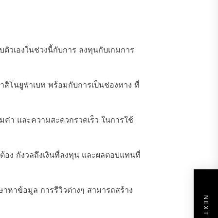
้กับตัวเองในช่วงนี้กับการ ลงทุนกับเกมการ
สิโนยูฟ่าเบท พร้อมกับการเป็นช่องทาง ที่
ามคุ้มค่า และความสะดวกรวดเร็ว ในการใช้
่ต้อง กังวลถึงเงินที่ลงทุน และผลตอบแทนที่
ษาหาข้อมูล การรีวิวต่างๆ สามารถสร้าง