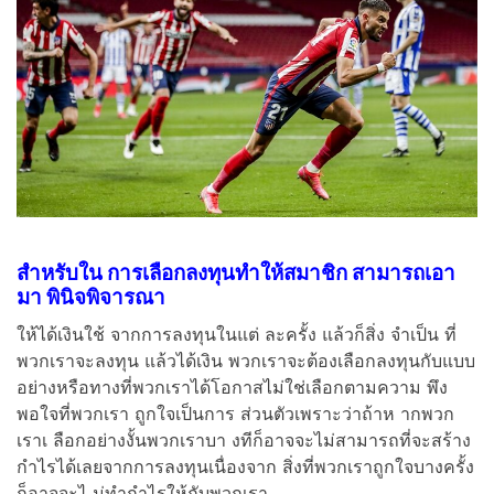
สำหรับใน การเลือกลงทุนทำให้สมาชิก สามารถเอา
มา พินิจพิจารณา
ให้ได้เงินใช้ จากการลงทุนในแต่ ละครั้ง แล้วก็สิ่ง จำเป็น ที่
พวกเราจะลงทุน แล้วได้เงิน พวกเราจะต้องเลือกลงทุนกับแบบ
อย่างหรือทางที่พวกเราได้โอกาสไม่ใช่เลือกตามความ พึง
พอใจที่พวกเรา ถูกใจเป็นการ ส่วนตัวเพราะว่าถ้าห ากพวก
เราเ ลือกอย่างงั้นพวกเราบา งทีก็อาจจะไม่สามารถที่จะสร้าง
กำไรได้เลยจากการลงทุนเนื่องจาก สิ่งที่พวกเราถูกใจบางครั้ง
ก็อาจจะไ ม่ทำกำไรให้กับพวกเรา