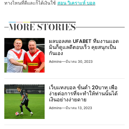
ทางไหนที่ดีและก็ได้เงินใช้
สอน วิเคราะห์ บอล
MORE STORIES
ผลบอลสด UFABET ทีมงานแอด
มินก็ดูแลดีตอบเร็ว คุยสนุกเป็น
กันเอง
Admins
มีนาคม 30, 2023
เว็บแทงบอล ขั้นต่ำ 20บาท เพื่อ
ง่ายต่อการที่จะทำให้ท่านนั้นได้
เงินอย่างง่ายดาย
Admins
มีนาคม 13, 2023