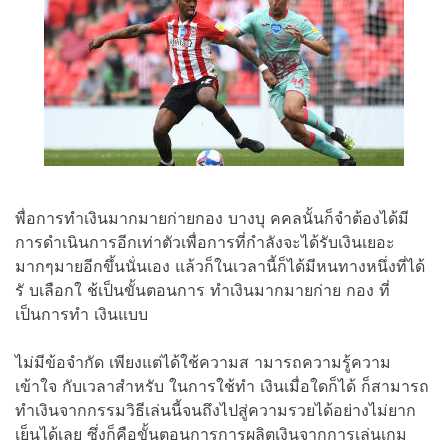
พื่อการทำเงินมากมายก่ายกอง บางบุ คคลนั้นก็จำต้องได้มี
การดำเนินการอีกเท่าตัวเพื่อการที่กำลังจะได้รับเงินเยอะ
มากๆมายอีกขึ้นนั่นเอง แล้วก็ในเวลานี้ก็ได้มีหนทางหนึ่งที่ได้
รั บเลือกใ ช้เป็นขั้นตอนการ ทำเงินมากมายก่าย กอง ที่
เป็นการทำ เงินแบบ
ไม่มีข้อจำกัด เพียงแต่ได้ใช้ความส ามารถความรู้ความ
เข้าใจ กับเวลาสำหรับ ในการใช้ทำ เงินเมื่อใดก็ได้ ก็สามารถ
ทำเงินจากกรรมวิธีเล่นนี้จนถึงไปสู่ความรวยได้อย่างไม่ยาก
เย็นได้เลย ซึ่งก็คือขั้นตอนการการผลิตเงินจากการเล่นเกม