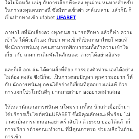
ใจไม่ผิดหวัง แน่ๆ กับการเลือกที่จะลง ทุนผ่าน หนทางสำหรับ
ในการลงทุนหนทางนี้ ซึ่งมีทางเข้าต่า งๆล้นหลาม แล้วก็นี่ ก็
เป็นปากทางเข้า ufabet
UFABET
ภาษาไ ยที่นักเสี่ยงดว งทุกคนส ามารถศึกษา แล้วก็ทำ ความ
เข้าใจ ได้ด้วยตัวเอง กับปา ทางเข้าที่เป็นภาษาไทยโ ดยแท้
ซึ่งนักการพนันทุ กคนสามารถศึกษารวมทั้งทำความเข้าใจ
เกี่ย วกับ เกมการเดิมพันในลักษณะ ต่างๆได้อย่างอิสระ
และก็เลื อกเ ล่น ได้ตามสิ่งที่ต้อง การของตัวท่าน เองได้อย่าง
ไม่ต้อง สงสัย ซึ่งนี่ก็จะ เป็นการตอบปัญหา ทุกความอยาก ให้
กับ นักการพนันทุ กคนได้อย่างดีเยี่ยมที่สุดอย่างแน่แท้ ด้วย
การแจกโปรโมชั่นดีๆ มากมายก่ายก องอย่างสม่ำเสมอ
ให้เหล่านักเล่นการพนันค นใหม่รว มทั้งห น้าเก่าเมื่อเข้ามา
ใช้บริการเว็บไซต์พนันUFABET ซึ่งมีคุณลักษณะที่พร้อม ไม่
ว่าจะเป็นการฝากถอนอย่างเร็วฉับไว ด้วยระบ บออโต้แล้ วก็
การบริกา รด้วยคณะทำงาน ที่มีคุณภาพรอ ช่วยเหลือในด้าน
การเข้า