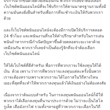
บริการมากขึ้นด้วยด้วยเหมือนกัน พวกเราก็เลยจำต้องเลือก
เว็บไซต์พนันออนไลน์ที่จะใช้บริการให้ตามมาตรฐานรวมทั้งมี
ความมั่นคงยั่งยืนสำหรับเพื่อการที่จะชำระเงินให้กับพวกเรา
ด้วย
และก็เว็บไซต์พนันออนไลน์จะต้องมีการเปิดให้บริการตลอด
24 ชั่วโมง และพนันงานที่รอให้คำปรึกษาสำหรับในการเล่น
พนันถ้าหากกรณีกำเนิดปัญหาขึ้นด้วยตลอดระยะเวลาด้วย
เหมือนกัน พวกเราก็เลยจำเป็นต้องรู้จักที่จะจำต้องเลือก
เว็บไซต์พนันออนไลน์
ให้ได้เว็บไซต์ที่ดีสำหรับเ พื่อการที่พวกเราจะใช้ลงทุนให้ได้
เงิน ด้วย เพราะว่าการที่พวกเราจะลงทุนแต่ละครั้งนั้นพวก
เราจะต้องทราบเพราะพวกเราจะได้โอกาสในวิถีทางไหน
เยอะที่สุดที่จะทำให้พวกเราลงทุนแล้วได้เงินอย่างไม่ต้องสงสัย
เนื่องจากว่าต้นแบบสำหรับ ในการลงทุนพนันออนไลน์ก็มีให้
พวกเราได้เลือกลงทุนที่นานาประการด้วย ไม่ว่าจะเป็นไฮโล
รูเล็ต เสือมังกรไฟ รวมทั้งฯลฯอยู่ที่ว่าพวกเราจะเลือกในวิถี