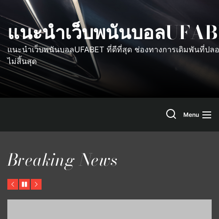
Skip
to
แนะนำเว็บพนันบอลUFABET 
the
content
แนะนำเว็บพนันบอลUFABET ที่ดีที่สุด ช่องทางการเดิมพันที่ป
ไม่สิ้นสุด
Search
Menu
Breaking News
Previous
Pause
Next