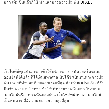
มาก เพิ่มขึ้นแล้วก็ให้ ท่านสามารถวางเดิมพัน
UFABET
เว็บไซต์ที่คุณสามารถ เข้าใช้บริการการ พนันบอลในระบบ
ออนไลน์ได้แล้ว ก็ได้เงินมหาศาล นับได้ว่าเป็นหนทางการเดิม
พัน เกมส์กีฬาบอลที่ สะดวกเยอะที่สุด สำหรับคนไหนกัน ที่ยัง
มึนว่าเพราะ อะไรการเข้าใช้บริการการพนันบอล ในระบบ
ออนไลน์หรือ การพนันบอลผ่าน เว็บไซต์พนันบอล ออนไลน์
เป็นหนทาง ที่มีความสบายสบายสูงที่สุด