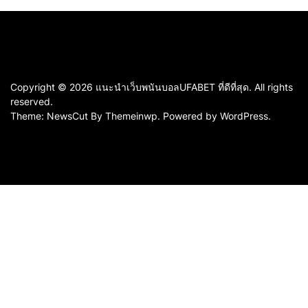
Copyright © 2026
แนะนำเว็บพนันบอลUFABET ที่ดีที่สุด.
All rights
reserved.
Theme: NewsCut By
Themeinwp.
Powered by
WordPress.