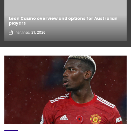
rview and options for Australian
Betr sign up bonus 
to know
6
กรกฎาคม 21, 2026