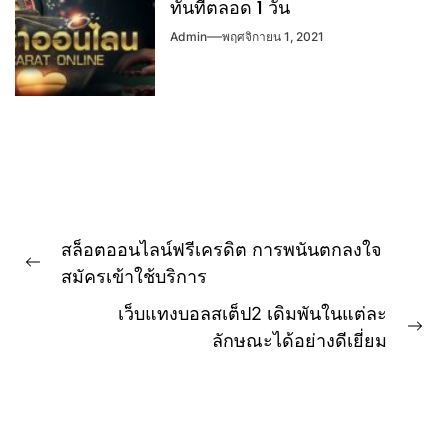
ทันทีตลอด 1 วัน
Admin
พฤศจิกายน 1, 2021
เมนู
สล็อตออนไลน์ฟรีเครดิต การพนันตกลงใจ
นำทาง
Previous
สมัครเข้าใช้บริการ
เรื่อง
post:
เว็บแทงบอลสเต็ป2 เดิมพันในแต่ละ
Ne
ลักษณะได้อย่างดีเยี่ยม
pos