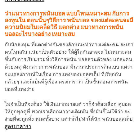
ว่าแนวทางการพนันบอล แบบไหนเหมาะสม กับการ
ลงทุนใน ตอนนั้นๆวิธีการ พนันบอล ของแต่ละคนจะมี
ความนิยมในเคล็ดวิธี แตกต่าง แนวทางการพนัน
บอลอะไรบางอย่าง เหมาะสม
กับนักลงทุน ที่แตกต่างกันของลักษณะท่าทางแต่ละคน จะเอา
คนไหนกัน แน่มาเป็นตัวอย่าง ให้ผู้ใดกันอาจจะ ไม่เหมาะสม
ขึ้นกับการเรียนรวมทั้งวิธีการพนัน บอลส่วนตัวของ แต่ละคน
ด้วยเหตุ ดังกล่าวการพนันบอล มีนานาประการต้นแบบ แต่ว่า
จะแถลงการณ์ในเรื่อง การแทงของบอลสเต็ป ที่เรียกกัน
กล้วยๆ และก็เป็นที่รู้เรื่อง ตรงการ ว่า เป็นขั้นตอนการพนัน
บอลที่แทงง่าย
ไม่จำเป็นที่จะต้อง ใช้เงินมากมายแต่ ว่าก็จำต้องเลือก คู่บอล
ให้ถูกทุกคู่ที่ พวกเราเลือกมาวางเดิมพัน ซึ่งมันก็ไม่ใช้ว่า จะ
ง่ายที่จะถูกทั้ง หมดทั้งปวง แต่ว่าก็ไม่ทำให้นัก พนันบอลสเต็ป
สูตรบาคาร่า