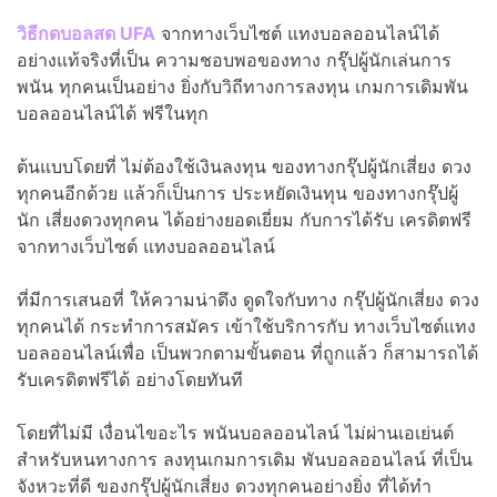
วิธีกดบอลสด UFA
จากทางเว็บไซต์ แทงบอลออนไลน์ได้
อย่างแท้จริงที่เป็น ความชอบพอของทาง กรุ๊ปผู้นักเล่นการ
พนัน ทุกคนเป็นอย่าง ยิ่งกับวิถีทางการลงทุน เกมการเดิมพัน
บอลออนไลน์ได้ ฟรีในทุก
ต้นแบบโดยที่ ไม่ต้องใช้เงินลงทุน ของทางกรุ๊ปผู้นักเสี่ยง ดวง
ทุกคนอีกด้วย แล้วก็เป็นการ ประหยัดเงินทุน ของทางกรุ๊ปผู้
นัก เสี่ยงดวงทุกคน ได้อย่างยอดเยี่ยม กับการได้รับ เครดิตฟรี
จากทางเว็บไซต์ แทงบอลออนไลน์
ที่มีการเสนอที่ ให้ความน่าดึง ดูดใจกับทาง กรุ๊ปผู้นักเสี่ยง ดวง
ทุกคนได้ กระทำการสมัคร เข้าใช้บริการกับ ทางเว็บไซต์แทง
บอลออนไลน์เพื่อ เป็นพวกตามขั้นตอน ที่ถูกแล้ว ก็สามารถได้
รับเครดิตฟรีได้ อย่างโดยทันที
โดยที่ไม่มี เงื่อนไขอะไร พนันบอลออนไลน์ ไม่ผ่านเอเย่นต์
สำหรับหนทางการ ลงทุนเกมการเดิม พันบอลออนไลน์ ที่เป็น
จังหวะที่ดี ของกรุ๊ปผู้นักเสี่ยง ดวงทุกคนอย่างยิ่ง ที่ได้ทำ