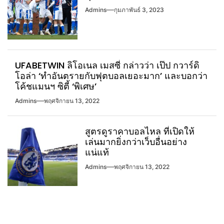
Admins
กุมภาพันธ์ 3, 2023
UFABETWIN ลิโอเนล เมสซี่ กล่าวว่า เป๊ป กวาร์ดิ
โอล่า ‘ทําอันตรายกับฟุตบอลเยอะมาก’ และบอกว่า
โค้ชแมนฯ ซิตี้ ‘พิเศษ’
Admins
พฤศจิกายน 13, 2022
สูตรดูราคาบอลไหล ที่เปิดให้
เล่นมากยิ่งกว่าเว็บอื่นอย่าง
แน่แท้
Admins
พฤศจิกายน 13, 2022