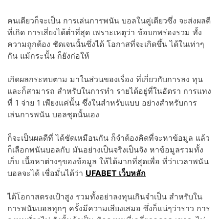
คนเดียวก็จะเป็น การเล่นการพนัน บอลในคู่เดียวซึ่ง จะส่งผลดี
ที่เกิด การเสี่ยงได้ต่ำที่สุด เพราะเหตุว่า ข้อบกพร่องรวม ทั้ง
ความถูกต้อง ชัดเจนนั้นซึ่งได้ โอกาสที่จะเกิดขึ้น ได้ในเท่าๆ
กัน แม้กระนั้น ก็ยังก่อให้
เกิดผลกระทบตาม มาในส่วนของเรื่อง ที่เกี่ยวกับการลง ทุน
และก็สามารถ สำหรับในการทำ รายได้อยู่ที่ในอัตรา การแทง
ที่ 1 จ่าย 1 เพียงแค่นั้น ซึ่งในสำหรับแบบ อย่างสำหรับการ
เล่นการพนัน บอลชุดนั้นเอง
ก็จะเป็นผลดีที่ ได้ชัดเหมือนกัน ก็จำต้องคิดที่จะหาข้อมูล แล้ว
ก็เลือกพนันบอลกับ มันอย่างเป็นจริงเป็นจัง หาข้อมูลรวมทั้ง
เก็บ เนื้อหาต่างๆของข้อมูล ให้ได้มากที่สุดเพื่อ ที่ว่าเวลาพนัน
บอลจะได้ เชื่อมั่นได้ว่า
UFABET เว็บหลัก
ได้โอกาสตรงเป้าสูง รวมทั้งอย่าลงทุนเกินจำเป็น สำหรับใน
การพนันบอลทุกๆ ครั้งมีความเสียงเสมอ ซึ่งก็แน่ๆว่าราว การ