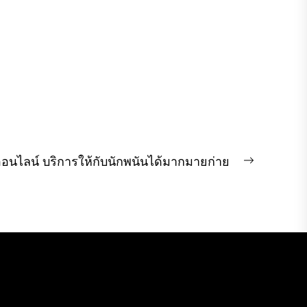
อนไลน์ บริการให้กับนักพนันได้มากมายก่าย
Next
post: