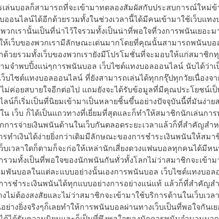
ล่นบอลก็สามารถที่จะเข้ามาทดลองสัมผัสกับประสบการณ์ใหม่ข้างใน
ออนไลน์ได้อีกด้วยรวมทั้งในช่วงเวลานี้ได้มีคนเข้ามาใช้เว็บแ
องพวกเรานั้นเป็นที่น่าไว้ใจรวมทั้งเป็นน่าที่พอใจที่วงการพนัน
ห้เว็บของพวกเรามีลักษณะเด่นมากโดยที่คุณนั้นสามารถพนันบอลส
กด้วยรวมทั้งเว็บของพวกเรายังมีโปรโมชั่นที่จะมอบให้แก่สมาชิกท
จำพบปิ้งแน่ๆการพนันบอล เว็บไซต์แทงบอลออนไลน์ นับได้ว่าเป็น
บไซต์แทงบอลออนไลน์ ที่ยังสามารถเล่นได้ทุกกรุ๊ปทุกวัยเนื่องจา
่ค่อยสบายใจอีกต่อไป แถมยังจะได้รับข้อมูลที่มีคุณประโยชน์เป็นอ
เริ่มเป็นที่นิยมเข้ามาเป็นหลายชิ้นขึ้นอย่างปัจจุบันนี้ที่มันง่
็บ ก็ได้เป็นแถวทางที่เยี่ยมที่สุดและก็ทำให้สมาชิกนักเล่นการพ
ากการจ่ายเงินพนันด้านในเว็บกันตลอดระยะเวลาแล้วก็ที่สำคัญส
นการทำเงินได้ง่ายยิ่งกว่าเดิมมีลักษณะของการชำระเงินพนันให้
งในเว็บเวลาใดก็ตามก็จะก่อให้เหล่านักเสี่ยงดวงแฟนบอลทุกคนได้
รวมทั้งเป็นที่พอใจของนักพนันกันทั่วทั้งโลกไม่ว่าสมาชิกจะเข้า
เดิมพันบอลในแต่ละแบบอย่างนั้นเองการพนันบอล เว็บไซต์แทงบ
การชำระเงินพนันได้ทุกแบบอย่างการอย่างแน่แท้ แล้วก็ที่สำคัญ
ไม่ต้องสงสัยและไม่ว่าสมาชิกจะเข้ามาใช้บริการด้านในเว็บเวลา
ย่างยิ่งจริงๆก็เลยทำให้การพนันบอลผ่านทางเว็บเป็นที่พอใจกันเ
ด้ได้รับความนิยมและก็เป็นที่พึงพอใจของนักการพนันจำนวนมากที่