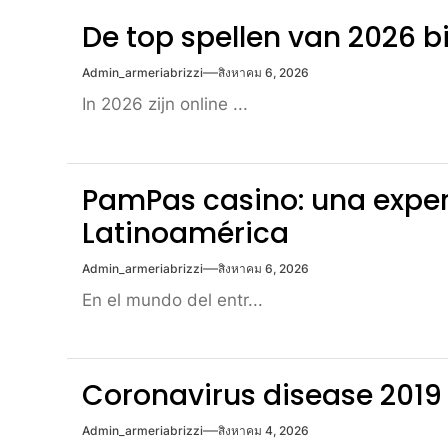
De top spellen van 2026 b
Admin_armeriabrizzi
สิงหาคม 6, 2026
In 2026 zijn online ...
PamPas casino: una experi
Latinoamérica
Admin_armeriabrizzi
สิงหาคม 6, 2026
En el mundo del entr...
Coronavirus disease 2019
Admin_armeriabrizzi
สิงหาคม 4, 2026