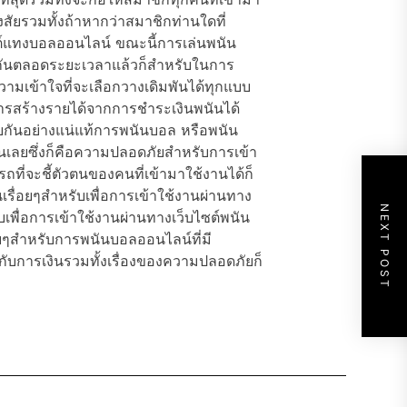
ัยรวมทั้งถ้าหากว่าสมาชิกท่านใดที่
ต์แทงบอลออนไลน์ ขณะนี้การเล่นพนัน
บกันตลอดระยะเวลาแล้วก็สำหรับในการ
ามเข้าใจที่จะเลือกวางเดิมพันได้ทุกแบบ
การสร้างรายได้จากการชำระเงินพนันได้
ายกันอย่างแน่แท้การพนันบอล หรือพนัน
นเลยซึ่งก็คือความปลอดภัยสำหรับการเข้า
ที่จะชี้ตัวตนของคนที่เข้ามาใช้งานได้ก็
้นเรื่อยๆสำหรับเพื่อการเข้าใช้งานผ่านทาง
NEXT POST
ื่อการเข้าใช้งานผ่านทางเว็บไซต์พนัน
รื่อยๆสำหรับการพนันบอลออนไลน์ที่มี
องกับการเงินรวมทั้งเรื่องของความปลอดภัยก็