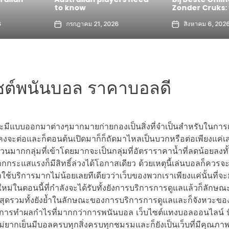
to know
Zonder Cruks: 
กรกฎาคม 21, 2026
สิงหาคม 6, 2026
ไซต์พนันบอล ราคาบอลดี
จะมีแบบออกมาต่างๆมากมายก่ายกองเป็นสิ่งที่จำเป็นสำหรับในการ
ะคงจะต่อและก็ตอนต้นเปิดมาก็ก็ถัดมาไหลเป็นบวกหรือต่อเพียงแค่เ
วนมากกลุ่มที่เข้าโดยมากจะเป็นกลุ่มที่อัตราราคาน้ำที่ลดน้อยลง
ระแสแรงก็มีสิทธิ์ล่วงได้โอกาสเดียว ด้วยเหตุนี้เล่นบอลก็ควรจะ
ข้าใช้บริการมากไม่น้อยเลยทีเดียวว่าเว็บของพวกเราเพียงแค่นั้นที
หม่ในตอนนี้ที่กำลังจะได้รับทั้งยังการบริการการดูแลแล้วก็ลักษ
งสุดรวมทั้งยังย้ำในลักษณะของการบริการการดูแลและก็จังหวะขอ
การทำผลกำไรที่มากกว่าการพนันบอล เว็บไซต์แทงบอลออนไลน์ ปั
ยากเย็นมีบอลครบทุกสิ่งครบทุกชมรมและก็ยังเป็นเว็บที่มีคุณภาพร