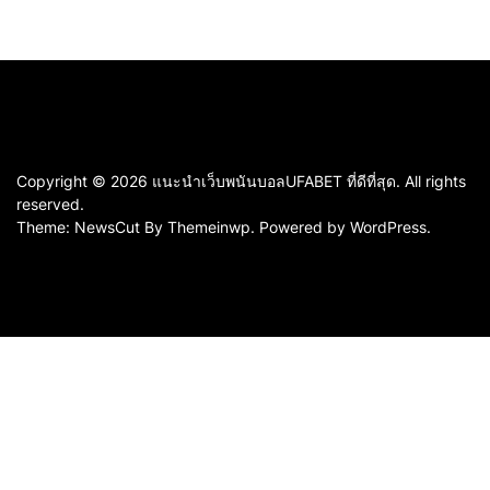
Copyright © 2026
แนะนำเว็บพนันบอลUFABET ที่ดีที่สุด.
All rights
reserved.
Theme: NewsCut By
Themeinwp.
Powered by
WordPress.