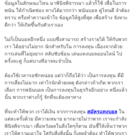
ข้อมูลในลักษณะไหน มาพินิจพิจารณา แล้วก็ใช้ เพื่อในการ
พนัน ให้กำเนิดช่อง ทางได้มากกว่า พนันบอล คู่ไหนดี จำต้อง
ทราบ หรือทำความเข้าใจ ข้อมูลให้สูงที่สุด เพื่อสร้าง จังหวะ
ดีกว่า ให้เกิดขึ้นกับตัวเราเอง
ไม่ก็เป็นบอลอีกหนึ่ง แบบซึ่งสามารถ สร้างรายได้ ให้กับพวก
เรา ได้อย่างไม่ยาก นักสำหรับใน การลงทุน เนื่องจากด้วย
การเล่นที่ไม่ยุ่งยาก สลับซับซ้อน เล่นแทงบอลออนไลน์ ไป
ครั้งละคู่ ก็แค่บางทีอาจจะจำเป็น
ต้องใช้เวลารอซักหน่อย แต่ว่าก็ถือได้ว่า เป็นการลงทุน ที่มี
การเสี่ยงไม่มาก เท่าไรนักด้วยเหตุ ดังกล่าวถ้าเกิด พวกเรา
เลือก การพนันบอล เป็นการลงทุนในธุรกิจอีกอย่าง หนึ่งแล้ว
นั้น พวกเราต่างก็รู้ จักที่จะต้องหาทาง
ที่จะทำให้พวก เราได้เงิน จากการลงทุน
สมัครแทงบอล
ใน
แต่ละครั้งด้วย มีความหมาย มากมายไม่ว่าพวก เราจะกำลัง
พินิจพิจารณา เพื่อหวังผลในสิ่งใดๆก็ตาม มันชี้ให้เห็นว่าพวก
เราให้ความเอาใจ ใส่กับสิ่งสิ่งนั้น ก็เลยจำต้อง ทำให้พวกเรา