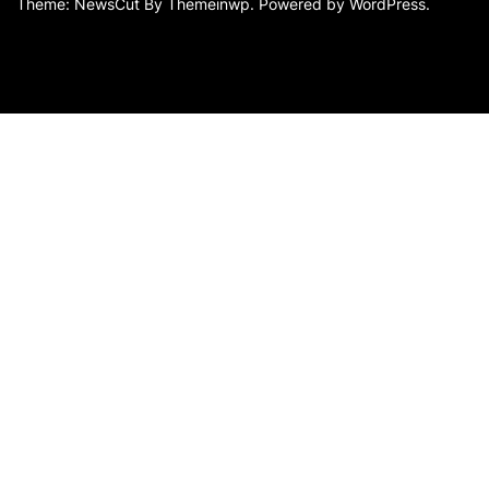
Theme: NewsCut By
Themeinwp.
Powered by
WordPress.