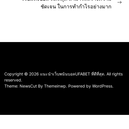
Ne
ชัดเจน ในการทำกำไรอย่างมาก
pos
Copyright © 2026
แนะนำเว็บพนันบอลUFABET ที่ดีที่สุด.
All rights
reserved.
Theme: NewsCut By
Themeinwp.
Powered by
WordPress.