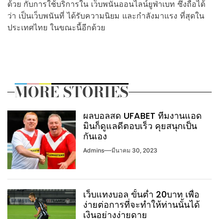
ด้วย กับการใช้บริการใน เว็บพนันออนไลน์ยูฟ่าเบท ซึ่งถือได้
ว่า เป็นเว็บพนันที่ ได้รับความนิยม และกำลังมาแรง ที่สุดใน
ประเทศไทย ในขณะนี้อีกด้วย
MORE STORIES
ผลบอลสด UFABET ทีมงานแอด
มินก็ดูแลดีตอบเร็ว คุยสนุกเป็น
กันเอง
Admins
มีนาคม 30, 2023
เว็บแทงบอล ขั้นต่ำ 20บาท เพื่อ
ง่ายต่อการที่จะทำให้ท่านนั้นได้
เงินอย่างง่ายดาย