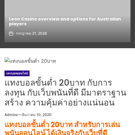
Leon Casino overview and options for Australian
players
กรกฎาคม 21, 2026
แทงบอลออนไลน์
แทงบอลขั้นต่ำ 20บาท กับการ
ลงทุน กับเว็บพนันที่ดี มีมาตราฐาน
สร้าง ความคุ้มค่าอย่างแน่นอน
Admins
ธันวาคม 10, 2020
แทงบอลขั้นต่ำ 20บาท สำหรับการเล่น
พนันออนไลน์ ได้เงินจริงกับเว็บที่ดี