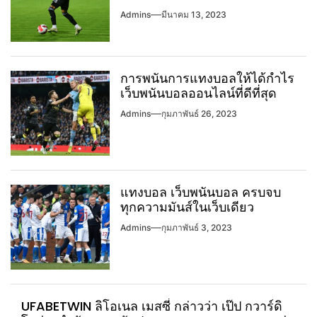
Admins
มีนาคม 13, 2023
การพนันการแทงบอลให้ได้กำไร
เว็บพนันบอลออนไลน์ที่ดีที่สุด
Admins
กุมภาพันธ์ 26, 2023
แทงบอล เว็บพนันบอล ครบจบ
ทุกความมันส์ในเว็บเดียว
Admins
กุมภาพันธ์ 3, 2023
UFABETWIN ลิโอเนล เมสซี่ กล่าวว่า เป๊ป กวาร์ดิ