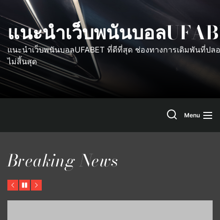
Skip
to
แนะนำเว็บพนันบอลUFABET 
the
content
แนะนำเว็บพนันบอลUFABET ที่ดีที่สุด ช่องทางการเดิมพันที่ป
ไม่สิ้นสุด
Search
Menu
Breaking News
Previous
Pause
Next