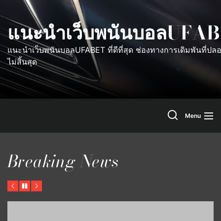
Skip
to
แนะนำเว็บพนันบอลUFABET 
the
content
แนะนำเว็บพนันบอลUFABET ที่ดีที่สุด ช่องทางการเดิมพันที่ป
ไม่สิ้นสุด
Search
Menu
Breaking News
Previous
Pause
Next