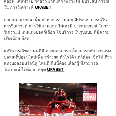
ลออน ไลน์ทั่วไป ก็ถือว่า ยากแล้ว เพราะไม่ มีประสบ การณ์
ใน การวิเคราะห์
UFABET
มาก่อน เพราะฉะนั้น ถ้าหาก เราไม่เคย มีประสบ การณ์ใน
การวิเคราะห์ การใช้ งานและ ไม่เคยมี ประสบการณ์ ในการ
วิเคราะห์ เกมแทงบอลก็เลือก ใช้บริการ ในรูปแบบ ที่มีความ
เสี่ยงน้อย ที่สุด
แต่ใน กรณีของ คนที่มี ความสามารถ ก็สามารถทำ การแทง
บอลสเต็ปออนไลน์เพื่อ สร้างผล กำไรได้ แต่ก็ต้อง เช็คให้ ดีว่า
แทงบอลออนไลน์คู่ ไหนดี คืนนี้ต้อง เลือกผู้ ที่สามารถ
วิเคราะห์ ได้ดีมาก ที่สุด
UFABET