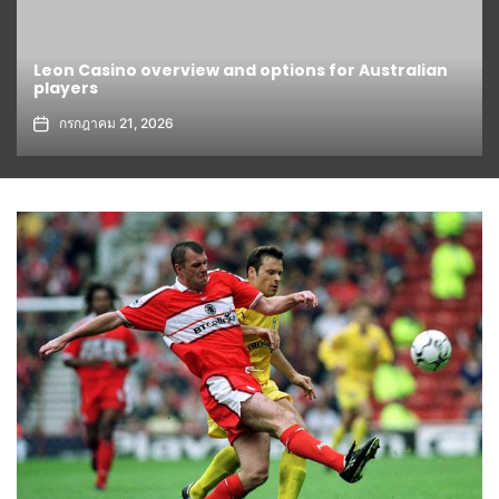
Leon Casino overview and options for Australian
players
กรกฎาคม 21, 2026