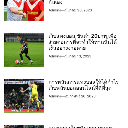
กันเอง
Admins
มีนาคม 30, 2023
เว็บแทงบอล ขั้นต่ำ 20บาท เพื่อ
ง่ายต่อการที่จะทำให้ท่านนั้นได้
เงินอย่างง่ายดาย
Admins
มีนาคม 13, 2023
การพนันการแทงบอลให้ได้กำไร
เว็บพนันบอลออนไลน์ที่ดีที่สุด
Admins
กุมภาพันธ์ 26, 2023
แทงบอล เว็บพนันบอล ครบจบ