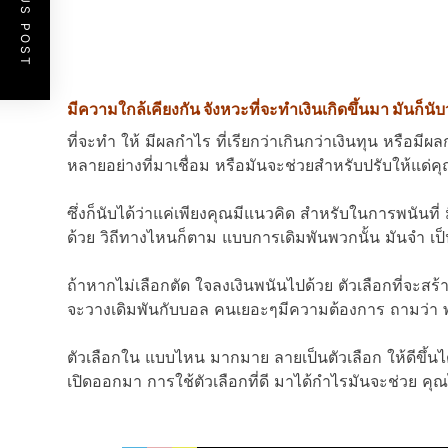
PREVIOUS POST
มีความใกล้เคียงกัน จังหวะที่จะทำเงินเกิดขึ้นมา มันก็นับ
ที่จะทำ ให้ มีผลกำไร ที่เรียกว่าเกินกว่าเงินทุน หรือมีผ
หลายอย่างที่มาเชื่อม หรือมันจะช่วยสำหรับปรับให้แด่คุ
ซึ่งก็นับได้ว่าแค่เพียงคุณมีแนวคิด สำหรับในการพนันที่
ด้วย วิถีทางไหนก็ตาม แบบการเดิมพันพวกนั้น มันจำ เป็น
ถ้าหากไม่เลือกตัด ใจลงเงินพนันไปด้วย ตัวเลือกที่จะสร้า
จะวางเดิมพันกับบอล คนเยอะๆมีความต้องการ ถามว่า พนั
ตัวเลือกใน แบบไหน มากมาย ลายเป็นตัวเลือก ให้ดีขึ้นได้
เปิดออกมา การใช้ตัวเลือกที่ดี มาได้กำไรมันจะช่วย คุ