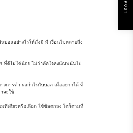
NEXT POST
ันบอลอย่างไรให้มั่งมี มี เงื่อนไขหลายสิ่ง
ที่ดีไม่ใช่น้อย ไม่ว่าตัดใจลงเงินพนันไป
แนวทางการทำ ผลกำไรกับบอล เมื่ออยากได้ ที่
่าจะใช้
ยมทีเดียวหรือเลือก ใช้ข้อตกลง ใดก็ตามที่