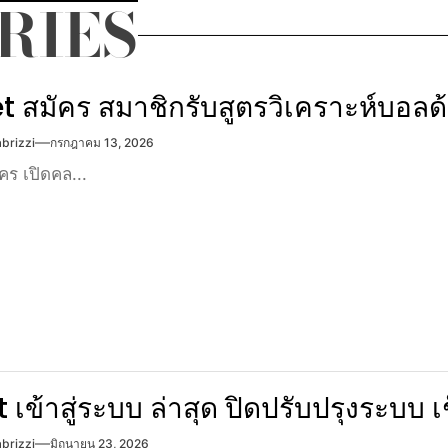
RIES
t สมัคร สมาชิกรับสูตรวิเคราะห์บอลด้
brizzi
กรกฎาคม 13, 2026
คร เปิดคล...
เข้าสู่ระบบ ล่าสุด ปิดปรับปรุงระบบ เช็
brizzi
มิถุนายน 23, 2026