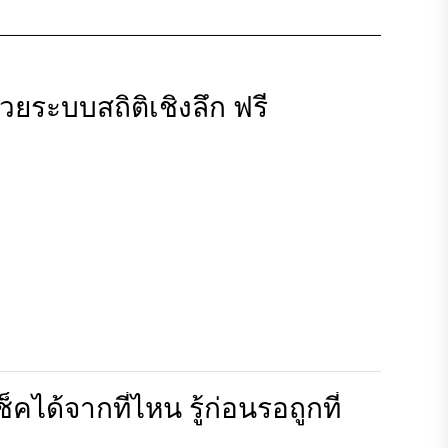
วยระบบสถิติเชิงลึก ฟรี
คได้จากที่ไหน รู้ก่อนรอถูกที่