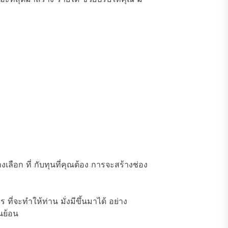
ลือก ที่ กับทุนที่คุณต้อง การจะสร้างช่อง
 ที่จะทำให้ท่าน มั่งมีขึ้นมาได้ อย่าง
นย้อน