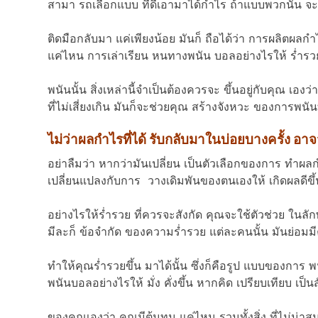
สามา รถเลือกแบบ ที่ดีเอามาได้กำไร ถ้าแบบพวกนั้น จ
ติดมือกลับมา แค่เพียงน้อย มันก็ ถือได้ว่า การผลิตผลก
แค่ไหน การเล่าเรียน หนทางพนัน บอลอย่างไรให้ ร่ำรว
พนันนั้น สิ่งเหล่านี้จำเป็นต้องควรจะ ขึ้นอยู่กับคุณ เ
ที่ไม่เสี่ยงเกิน มันก็จะช่วยคุณ สร้างจังหวะ ของการพนันที่
ไม่ว่าผลกำไรที่ได้ รับกลับมาในบ่อยบางครั้ง อ
อย่าลืมว่า หากว่ามันเปลี่ยน เป็นตัวเลือกของการ ทำผล
เปลี่ยนแปลงกับการ วางเดิมพันของตนเองให้ เกิดผลดีขึ้น
อย่างไรให้ร่ำรวย ที่ควรจะสังกัด คุณจะใช้ตัวช่วย ในลั
มีละก็ ข้อจำกัด ของความร่ำรวย แต่ละคนนั้น มันย่อม
ทำให้คุณร่ำรวยขึ้น มาได้นั้น ซึ่งก็คือรูป แบบของการ 
พนันบอลอย่างไรให้ มั่ง คั่งขึ้น หากคิด เปรียบเทียบ เป็น
ของคุณเองว่า คุณมีต้นทุน แค่ไหน รวมทั้งสิ่ง ที่ไม่น่า