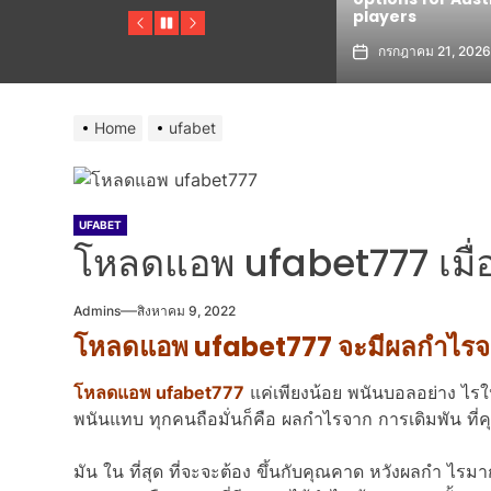
s disease 2019
players
to know
Previous
Pause
Next
 2026
กรกฎาคม 21, 2026
กรกฎาคม
Home
ufabet
UFABET
โหลดแอพ ufabet777 เมื่อเข
Admins
สิงหาคม 9, 2022
โหลดแอพ ufabet777 จะมีผลกำไรจาก
โหลดแอพ ufabet777
แค่เพียงน้อย พนันบอลอย่าง ไรให้
พนันแทบ ทุกคนถือมั่นก็คือ ผลกำไรจาก การเดิมพัน ที่ค
มัน ใน ที่สุด ที่จะจะต้อง ขึ้นกับคุณคาด หวังผลกำ ไ