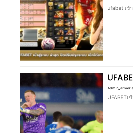
ufabet เข้า
UFABET
Admin_armeria
UFABETเข้า