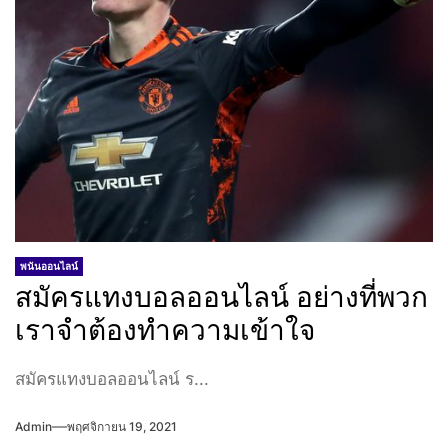
พนันออนไลน์
สมัครแทงบอลออนไลน์ อย่างที่พวก
เราจำต้องทำความเข้าใจ
สมัครแทงบอลออนไลน์ ร...
Admin
พฤศจิกายน 19, 2021