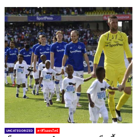
UNCATEGORIZED
คาสิโนออนไลน์