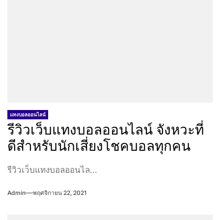
แทงบอลออนไลน์
รีวิวเว็บแทงบอลออนไลน์ จังหวะที่
ดีสำหรับนักเสี่ยงโชคบอลทุกคน
รีวิวเว็บแทงบอลออนไล...
Admin
พฤศจิกายน 22, 2021