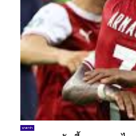
บาคาร่า