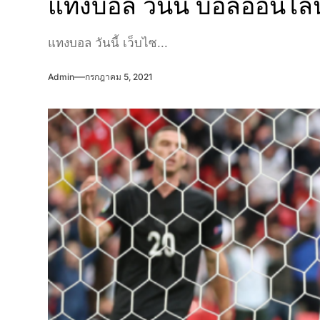
แทงบอล วันนี้ บอลออนไลน์
แทงบอล วันนี้ เว็บไซ...
Admin
กรกฎาคม 5, 2021