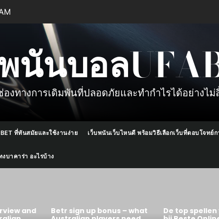
 AM
พนันบอลUFABET 
ช่องทางการเดิมพันที่ปลอดภัยและทำกำไรได้อย่างไม่สิ
ABET ที่ทันสมัยและใช้งานง่าย
เว็บพนันเว็บไหนดี พร้อมวิธีเลือกเว็บที่ตอบโจทย์
แทงบาคาร่า อะไรบ้าง
PamPas casino: una
van 2026
experiencia única de
 Casino
slots y juegos en línea