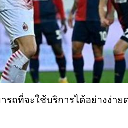
ถที่จะใช้บริการได้อย่างง่าย