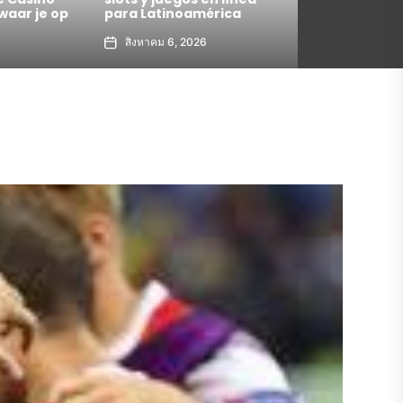
sease 2019
players
to know
กรกฎาคม 21, 2026
กรกฎาคม 21, 