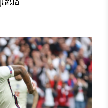
ู่เสมอ