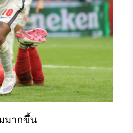
่มมากขึ้น