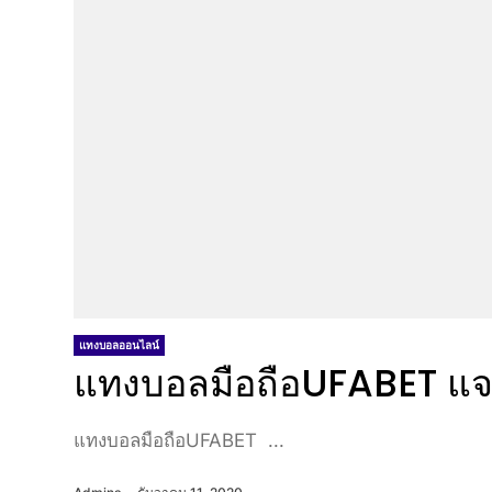
แทงบอลออนไลน์
แทงบอลมือถือUFABET แจกย
แทงบอลมือถือUFABET ...