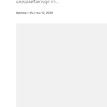
แทงบอลครึ่งควบลูก กา...
Admins
ธันวาคม 12, 2020