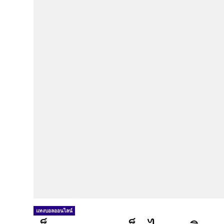
แทงบอลออนไลน์