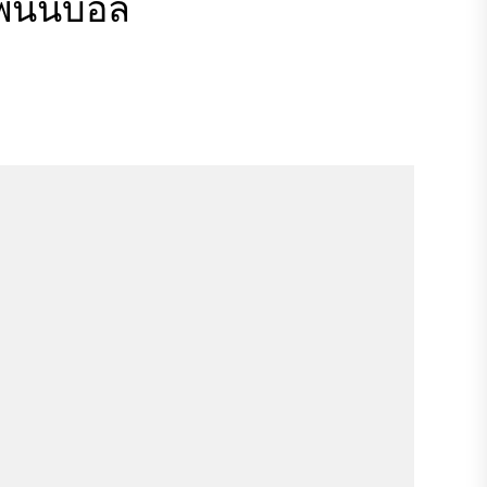
นพนันบอล