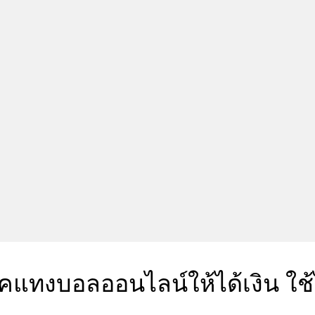
แทงบอลออนไลน์ให้ได้เงิน ใช้ไ