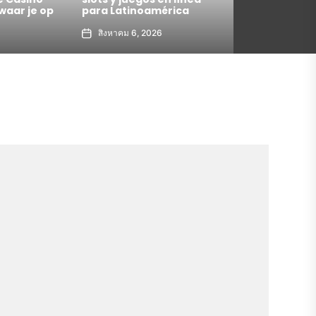
waar je op
para Latinoamérica
Coronavirus 
สิงหาคม 6, 2026
สิงหาคม 4, 20