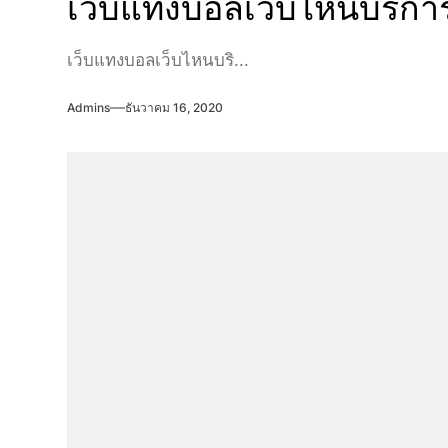
เว็บแทงบอลเว็บไหนบริการด
เว็บแทงบอลเว็บไหนบริ...
Admins
ธันวาคม 16, 2020