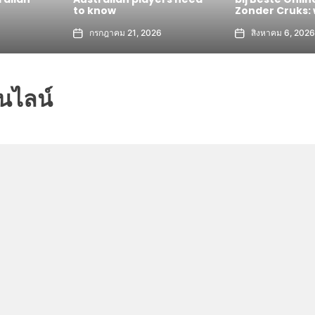
to know
Zonder Cruks: 
กรกฎาคม 21, 2026
สิงหาคม 6, 2026
นไลน์