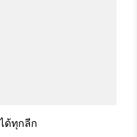
ด้ทุกลีก