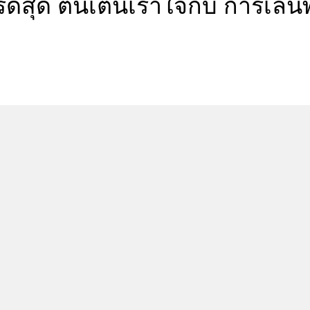
ีสุด ตื่นเต้นเร้าใจกับ การเล่