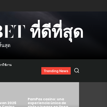
ที่ดีที่สุด
้นสุด
การใช้งาน
Search
Trending News
: una
ica de
Leon Casino 
en línea
options for A