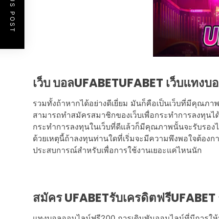
PREVIOUS POST
เว็บ บอลUFABETUFABET เว็บแทงบอล
รวมทั้งถ้าหากได้อย่างดีเยี่ยม มันก็คือเป็นเว็บที่มีค
สามารถทำสมัครสมาชิกของเว็บเพื่อกระทำการลงทุนได้รว
กระทำการลงทุนในเว็บที่ดีแล้วก็มีคุณภาพนั้นจะรับรองไ
ด้วยเหตุนี้ถ้าลงทุนท่านใดที่เริ่มจะมีความพึงพอใจต้อง
ประสบการณ์สำหรับเพื่อการใช้งานเยอะแค่ไหนนัก
สมัคร UFABETรับเครดิตฟรีUFABET
แทง​บอล​ออนไลน์​ฟรี​200​ การเดิมพันออนไลน์ที่มีการให้