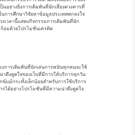
ย่างยิ่งการเดิมพันที่นักเสี่ยงดวงควรที่
ิการในการศึกษาวิจัยหาข้อมูลประเทศตกลงใจ
วงเวลานี้แสดงกิจกรรมการเดิมพันที่นัก
าพร้อมด้วยโปรโมชั่นเครดิต
องการเดิมพันที่นักเล่นการพนันทุกคนจะใช้
่าดึงดูดใจของเว็บที่มีการให้บริการทุกวัน
กข์แม้กระทั้งเล็กน้อยสำหรับการใช้บริการ
ได้อย่างโปรโมชั่นที่มีความน่าดึงดูดใจ