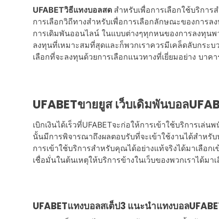
UFABETวิธีแทงบอลสด
สำหรับเพื่อการเลือกใช้บริกา
การเลือกวิถีทางสำหรับเพื่อการเลือกลักษณะของการลงท
การเดิมพันออนไลน์ ในแบบต่างๆทุกหนของการลงทุนพวกเร
ลงทุนที่เหมาะสมที่สุดและก็พวกเราควรมีเคล็ดลับกระบวน
เลือกที่จะลงทุนด้วยการเลือกแนวทางที่เยี่ยมอย่าง บาค
UFABETขายยูส เว็บเดิมพันบอลUFA
เบิกเงินได้เร็วที่UFABETจะก่อให้การเข้าใช้บริการเล่
นั้นมีการพิจารณาถึงผลตอบรับที่จะเข้าใช้งานได้สำหรับท
การเข้าใช้บริการสำหรับคุณได้อย่างแท้จริงได้มาเลือกเ
เชื่อมั่นในต้นเหตุให้บริการข้างในเว็บของพวกเราได้
UFABETแทงบอลสเต็ป3 แนะนำแทงบอลUFABE