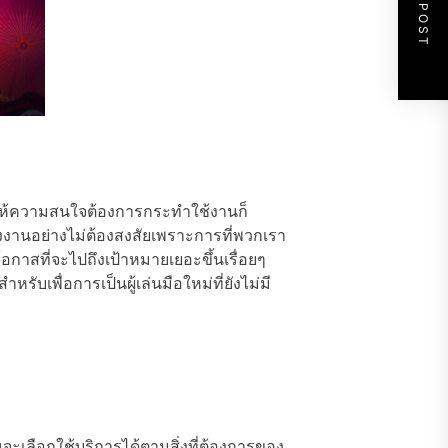
NEXT POST
แน่ให้ความสนใจต้องการกระทำใช้งานก็
งานอย่างไม่ต้องสงสัยเพราะการที่พวกเรา
อกาสที่จะไปถึงเป้าหมายเยอะขึ้นเรื่อยๆ
บเพื่อการเป็นผู้เล่นมือใหม่ที่ยังไม่มี
นจะเลือกใช้บริการได้ตามสิ่งที่ต้องการของ