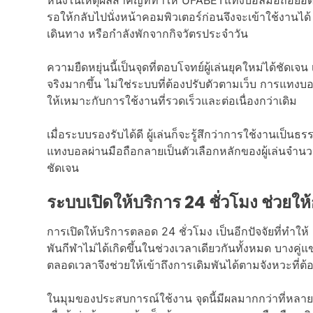
รอให้กลับไปนั่งหน้าคอมพิวเตอร์ก่อนจึงจะเข้าใช้งานได้
เดินทาง หรือกำลังพักจากกิจวัตรประจำวัน
ความยืดหยุ่นนี้เป็นจุดที่ตอบโจทย์ผู้เล่นยุคใหม่ได้ชัด
จริงมากขึ้น ไม่ใช่ระบบที่ต้องปรับตัวตามเว็บ การแท
ให้เหมาะกับการใช้งานที่รวดเร็วและต่อเนื่องกว่าเดิม
เมื่อระบบรองรับได้ดี ผู้เล่นก็จะรู้สึกว่าการใช้งานเป็
แทงบอลผ่านมือถือกลายเป็นตัวเลือกหลักของผู้เล่นจำนวน
ชัดเจน
ระบบเปิดให้บริการ 24 ชั่วโมง ช่วยให
การเปิดให้บริการตลอด 24 ชั่วโมง เป็นอีกปัจจัยที่ทำ
พันกีฬาไม่ได้เกิดขึ้นในช่วงเวลาเดียวกันทั้งหมด บางคู่
ตลอดเวลาจึงช่วยให้เข้าถึงการเดิมพันได้ตามจังหวะที่ต้
ในมุมของประสบการณ์ใช้งาน จุดนี้มีผลมากกว่าที่หลายคน