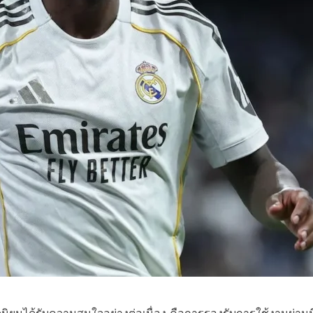
ยมได้รับความสนใจอย่างต่อเนื่อง คือการรองรับการใช้งานผ่านมือถ