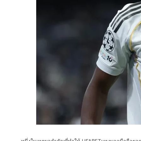
หนึ่งในเหตุผลสำคัญที่ทำให้ UFABETแทงบอลมือถือยอดนิ