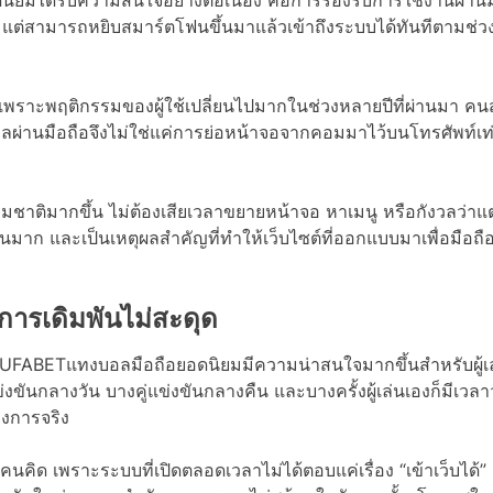
 แต่สามารถหยิบสมาร์ตโฟนขึ้นมาแล้วเข้าถึงระบบได้ทันทีตามช่วงเว
เจน เพราะพฤติกรรมของผู้ใช้เปลี่ยนไปมากในช่วงหลายปีที่ผ่านมา คน
งบอลผ่านมือถือจึงไม่ใช่แค่การย่อหน้าจอจากคอมมาไว้บนโทรศัพท์
นธรรมชาติมากขึ้น ไม่ต้องเสียเวลาขยายหน้าจอ หาเมนู หรือกังวลว่าแ
มาก และเป็นเหตุผลสำคัญที่ทำให้เว็บไซต์ที่ออกแบบมาเพื่อมือถือ
้การเดิมพันไม่สะดุด
ให้ UFABETแทงบอลมือถือยอดนิยมมีความน่าสนใจมากขึ้นสำหรับผู้เ
แข่งขันกลางวัน บางคู่แข่งขันกลางคืน และบางครั้งผู้เล่นเองก็มีเว
องการจริง
คิด เพราะระบบที่เปิดตลอดเวลาไม่ได้ตอบแค่เรื่อง “เข้าเว็บได้”