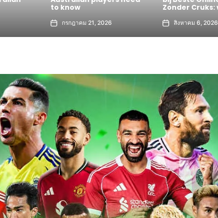
Zonder Cruks: waar je op
para Latinoam
สิงหาคม 6, 2026
สิงหาคม 6, 2026