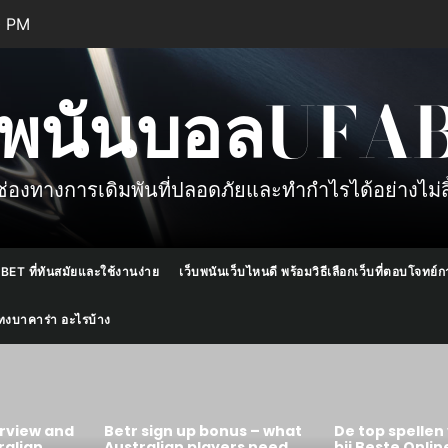
2 PM
พนันบอลUFABET 
ช่องทางการเดิมพันที่ปลอดภัยและทำกำไรได้อย่างไม่สิ
ABET ที่ทันสมัยและใช้งานง่าย
เว็บพนันเว็บไหนดี พร้อมวิธีเลือกเว็บที่ตอบโจทย์
แทงบาคาร่า อะไรบ้าง
PamPas casino
nus – what
De top spellen van 2026
experiencia ún
ers need
bij Beste Online Casino
slots y juegos 