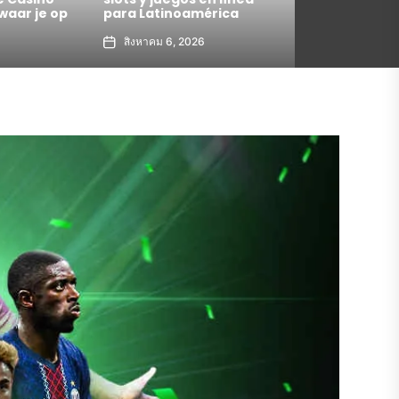
érica
Coronavirus disease 2019
players
สิงหาคม 4, 2026
กรกฎาคม 21, 