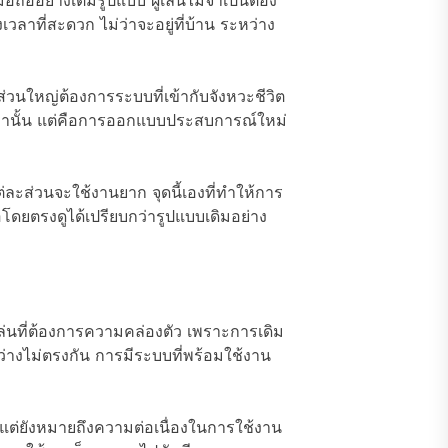
ลาที่สะดวก ไม่ว่าจะอยู่ที่บ้าน ระหว่าง
ส่วนใหญ่ต้องการระบบที่เข้ากับจังหวะชีวิต
เท่านั้น แต่คือการออกแบบประสบการณ์ใหม่
ต่ละส่วนจะใช้งานยาก จุดนี้เองที่ทำให้การ
โดยตรงดูได้เปรียบกว่ารูปแบบเดิมอย่าง
ล่นที่ต้องการความคล่องตัว เพราะการเดิม
ลาว่างไม่ตรงกัน การมีระบบที่พร้อมใช้งาน
 แต่ยังหมายถึงความต่อเนื่องในการใช้งาน