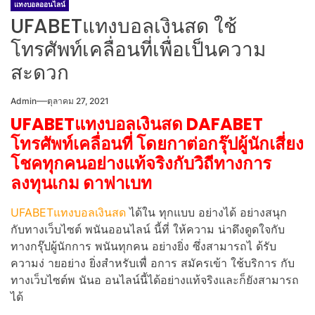
แทงบอลออนไลน์
UFABETแทงบอลเงินสด ใช้
โทรศัพท์เคลื่อนที่เพื่อเป็นความ
สะดวก
Admin
ตุลาคม 27, 2021
UFABETแทงบอลเงินสด DAFABET
โทรศัพท์เคลื่อนที่ โดยกาต่อกรุ๊ปผู้นักเสี่ยง
โชคทุกคนอย่างแท้จริงกับวิถีทางการ
ลงทุนเกม ดาฟาเบท
UFABETแทงบอลเงินสด
ได้ใน ทุกแบบ อย่างได้ อย่างสนุก
กับทางเว็บไซต์ พนันออนไลน์ นี้ที่ ให้ความ น่าดึงดูดใจกับ
ทางกรุ๊ปผู้นักการ พนันทุกคน อย่างยิ่ง ซึ่งสามารถไ ด้รับ
ความง่ ายอย่าง ยิ่งสำหรับเพื่ อการ สมัครเข้า ใช้บริการ กับ
ทางเว็บไซต์พ นันอ อนไลน์นี้ได้อย่างแท้จริงและก็ยังสามารถ
ได้