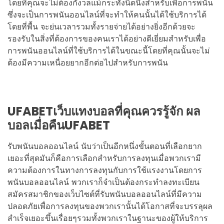
โดยที่คุณจะไม่ต้องกังวลแม้กระทั้งนิดนึงสำหรับเพื่อการพนัน
ซึ่งจะเป็นการพนันออนไลน์ที่จะทำให้คนนั้นได้ใช้บริการได้
โดยที่พื้น จะย่นเวลารวมทั้งรายจ่ายได้อย่างยิ่งอีกด้วยจะ
รองรับในสิ่งที่ต้องการของคนเราได้อย่างดีเยี่ยมสำหรับเพื่อ
การพนันออนไลน์ที่ใช้บริการได้ในขณะนี้โดยที่คุณนั้นจะไม่
ต้องมีความเหนื่อยยากอีกต่อไปสำหรับการพนัน
UFABETเว็บแทงบอลที่คุณควรรู้จัก ผล
บอลเมื่อคืนUFABET
รับพนันบอลออนไลน์ นับว่าเป็นอีกหนึ่งขั้นตอนที่เลือกยาก
เยอะที่สุดมันก็คือการเลือกสำหรับการลงทุนเมื่อพวกเรามี
ความต้องการในทางการลงทุนกับการใช้แรงงานโดยการ
พนันบอลออนไลน์ พวกเราก็จำเป็นต้องกระทำลงทะเบียน
สมัครสมาชิกของเว็บไซต์ที่รับพนันบอลออนไลน์ที่มีความ
ปลอดภัยเพื่อการลงทุนของพวกเรานั้นได้โอกาสที่จะบรรลุผล
สำเร็จเยอะขึ้นเรื่อยๆรวมทั้งพวกเราในฐานะของผู้ให้บริการ