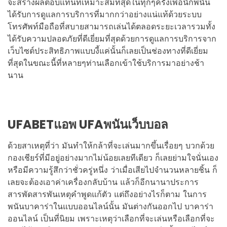
จะสร้างผลตอบแทนที่เหมาะสมที่สุดในทุกๆครั้งเพื่อนักพนัน
ได้รับการดูแลการบริการที่มากกว่าอย่างแน่แท้ด้วยระบบ
โทรศัพท์มือถือที่สบายสามารถเล่นได้ตลอดระยะเวลารวมทั้ง
ได้รับความปลอดภัยที่ดีเยี่ยมที่สุดด้วยการดูแลการบริการจาก
เว็บไซต์ประสิทธิภาพแบบงี้แค่นั้นก็เลยเป็นช่องทางที่ดีเยี่ยม
ที่สุดในขณะนี้ที่หลายๆท่านเลือกเข้าใช้บริการมาอย่างช้า
นาน
UFABETแอพ UFAพนันเว็บบอล
ด้วยสาเหตุที่ว่า มันทำให้กล้าที่จะเล่นมากขึ้นเรื่อยๆ บวกด้วย
กองเชียร์ที่มีอยู่อย่างมากไม่น้อยเลยทีเดียว ก็เลยย่ามใจนั่นเอง
หรือมีความรู้สึกว่าชั่วครู่หนึ่ง ว่าเมื่อเสียไปจำนวนหลายชิ้น ก็
เลยจะต้องเอาค่าเครื่องกลับบ้าน แล้วก็อีกนานาประการ
สารพัดสารพันเหตุคำพูดแก้ตัว แต่ถึงอย่างไรก็ตาม ในการ
พนันบาคาร่าในแบบออนไลน์นั้น มันต่างกันออกไป บาคาร่า
ออนไลน์ เป็นที่นิยม เพราะเหตุว่าเลือกที่จะเล่นหรือเลือกที่จะ