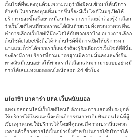
เว็บไซต์ที่จะลงทุนด้วยเพราะเหตุว่ายิ่งมีคนเข้ามาให้บริการ
สำหรับในการลงทุนเพิ่มมากขึ้นก็จะมีเว็บไซต์ใหม่ๆเปิดให้
บริการเยอะขึ้นเรื่อยๆเหมือนกัน พวกเราก็เลยจำต้องรู้จักเลือก
ว่าเว็บไซต์ไหนที่พวกเราจะได้เงินด้วยรวมทั้งพวกเราควรที่จะ
ทำการเลือกเว็บไซต์ที่มีอะไรให้กับพวกเราบ้าง อย่างการเลือก
เว็บไซต์ufabetซึ่งถือได้ว่าเว็บไซต์ที่มีการเปิดให้บริการมา
นานและก็ว่าได้พวกเราก็เลยจำต้องรู้จักเลือกว่าเว็บไซต์ที่ดีนั้น
จะต้องมีการบริการที่ตามมาตรฐานมีความมั่นคงและยั่งยืน
ทางเงินมีแบบอย่างให้พวกเราได้เลือกเล่นมากมายแบบอย่างมี
การให้เล่นแทงบอลออนไลน์ตลอด 24 ชั่วโมง
ufa191 บาคาร่า UFA เว็บพนันบอล
แทง​บอล​ออนไลน์​เว็บไซต์​ไหนดี​ ลักษณะการแสดงที่ประยุกต์
ใช้บริการได้ในขณะนี้จะเป็นกิจกรรมการเดิมพันออนไลน์ที่ผู้
เรียนทุกคนจะใช้บริการได้โดยที่คุณจะมีความปรานีสะดวก
เวลาแล้วก็รายจ่ายได้เป็นอย่างยิ่งสำหรับในการใช้บริการได้