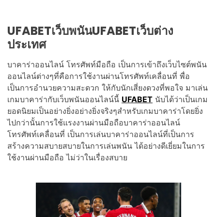
UFABETเว็บพนันUFABETเว็บต่าง
ประเทศ
บาคาร่าออนไลน์ โทรศัพท์มือถือ เป็นการเข้าถึงเว็บไซต์พนัน
ออนไลน์ต่างๆที่คือการใช้งานผ่านโทรศัพท์เคลื่อนที่ พื่อ
เป็นการอำนวยความสะดวก ให้กับนักเสี่ยงดวงที่พอใจ มาเล่น
เกมบาคาร่ากับเว็บพนันออนไลน์นี้
UFABET
นับได้ว่าเป็นเกม
ยอดนิยมเป็นอย่างยิ่งอย่างยิ่งจริงๆสำหรับเกมบาคาร่าโดยยิ่ง
ไปกว่านั้นการใช้แรงงานผ่านมือถือบาคาร่าออนไลน์
โทรศัพท์เคลื่อนที่ เป็นการเล่นบาคาร่าออนไลน์ที่เป็นการ
สร้างความสบายสบายในการเล่นพนัน ได้อย่างดีเยี่ยมในการ
ใช้งานผ่านมือถือ ไม่ว่าในเรื่องสบาย