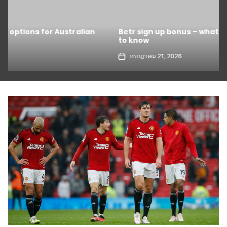
Betr sign up bonus – what Australian players need
to know
กรกฎาคม 21, 2026