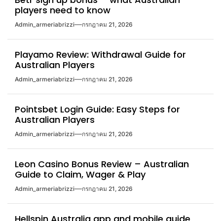
players need to know
Admin_armeriabrizzi
กรกฎาคม 21, 2026
Playamo Review: Withdrawal Guide for
Australian Players
Admin_armeriabrizzi
กรกฎาคม 21, 2026
Pointsbet Login Guide: Easy Steps for
Australian Players
Admin_armeriabrizzi
กรกฎาคม 21, 2026
Leon Casino Bonus Review – Australian
Guide to Claim, Wager & Play
Admin_armeriabrizzi
กรกฎาคม 21, 2026
Hellspin Australia app and mobile guide