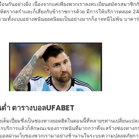
ม่เหมือนกันอย่างยิ่ง เนื่องจากแค่เพียงพวกเราลงทะเบียนสมัครสมาช
งให้ตรากตรำและก็เสี่ยงกับข้าราชการด้วย มีการให้บริการตลอด 24
รวมทั้งแบบอย่างพนันยอดนิยมเป็นอย่างมากก็อาจหนีไม่พ้น บาคาร่า
้นต่ำ ตารางบอลUFABET
มเปี่ยมซึ่งเป็นช่องทางยอดฮิตในตอนนี้ที่หลายๆท่านเปลี่ยนแ
รบริการแล้วก็ลักษณะของการพนันที่มากกว่าที่จะสร้างช่องทา
บอลผ่านเว็บของพวกเรามาอย่างช้านานในระบบความปลอดภัยการดูแ