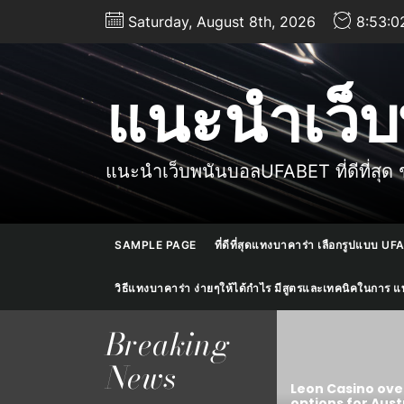
Skip
Saturday, August 8th, 2026
8:53:0
to
the
content
แนะนำเว็บ
แนะนำเว็บพนันบอลUFABET ที่ดีที่สุด 
SAMPLE PAGE
ที่ดีที่สุดแทงบาคาร่า เลือกรูปแบบ UF
วิธีแทงบาคาร่า ง่ายๆให้ได้กำไร มีสูตรและเทคนิคในการ 
Breaking
News
Leon Casino overview an
options for Australian