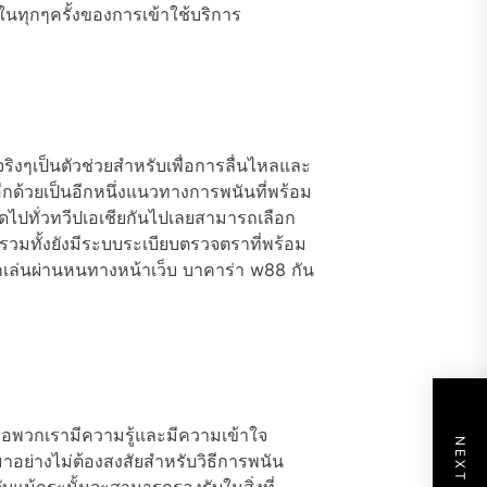
ในทุกๆครั้งของการเข้าใช้บริการ
ิงๆเป็นตัวช่วยสำหรับเพื่อการลื่นไหลและ
ีกด้วยเป็นอีกหนึ่งแนวทางการพนันที่พร้อม
่สุดไปทั่วทวีปเอเชียกันไปเลยสามารถเลือก
รวมทั้งยังมีระบบระเบียบตรวจตราที่พร้อม
อกเล่นผ่านหนทางหน้าเว็บ บาคาร่า w88 กัน
อพวกเรามีความรู้และมีความเข้าใจ
าอย่างไม่ต้องสงสัยสำหรับวิธีการพนัน