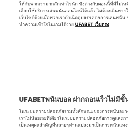
ให้กับพวกเรามากสักเท่าไรนัก ซึ่งต่างกับตอนนี้ที่มีไ
เลือกใช้บริการเล่นพนันออนไลน์ได้แล้ว ไม่ต้องเดินทา
เว็บไซต์ด้วยเมื่อพวกเรากำเนิดอุปสรรคต่อการเล่นพนัน 
ทำความเข้าใจในเกมได้ง่าย
UFABET เว็บตรง
UFABETพนันบอล ฝากถอนเร็วไม่มีขั
ในระบบความปลอดภัยรวมทั้งลักษณะของการพนันอย่างเต็
เราไม่น้อยเลยทีเดียวในระบบความปลอดภัยการดูและกา
เป็นเหตุผลสำคัญที่หลายๆท่านแปลงมาเป็นการพนันแทง