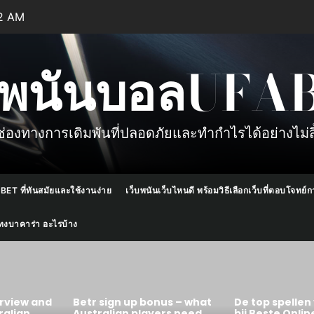
3 AM
พนันบอลUFABET 
ช่องทางการเดิมพันที่ปลอดภัยและทำกำไรได้อย่างไม่สิ
ABET ที่ทันสมัยและใช้งานง่าย
เว็บพนันเว็บไหนดี พร้อมวิธีเลือกเว็บที่ตอบโจทย์
แทงบาคาร่า อะไรบ้าง
d
Betr sign up bonus – what
De top spellen van 202
Australian players need
bij Beste Online Casino