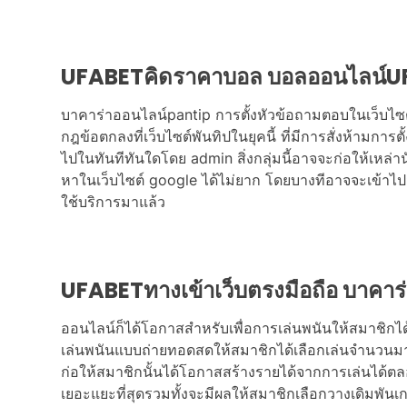
UFABETคิดราคาบอล บอลออนไลน์U
บาคาร่าออนไลน์pantip การตั้งหัวข้อถามตอบในเว็บไซต์พ
กฎข้อตกลงที่เว็บไซต์พันทิปในยุคนี้ ที่มีการสั่งห้าม
ไปในทันทีทันใดโดย admin สิ่งกลุ่มนี้อาจจะก่อให้เหล่า
หาในเว็บไซต์ google ได้ไม่ยาก โดยบางทีอาจจะเข้าไป
ใช้บริการมาแล้ว
UFABETทางเข้าเว็บตรงมือถือ บาคาร
ออนไลน์ก็ได้โอกาสสำหรับเพื่อการเล่นพนันให้สมาชิกได
เล่นพนันแบบถ่ายทอดสดให้สมาชิกได้เลือกเล่นจำนวนมา
ก่อให้สมาชิกนั้นได้โอกาสสร้างรายได้จากการเล่นได้ต
เยอะแยะที่สุดรวมทั้งจะมีผลให้สมาชิกเลือกวางเดิมพัน