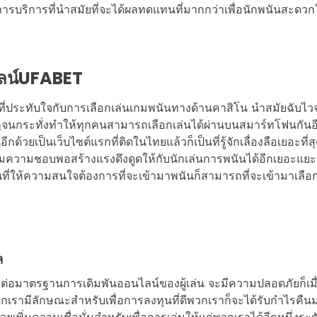
การบริการที่นำสมัยที่จะได้ผลทดแทนที่มากกว่าเพื่อนักพนันสะดวก
ลน์UFABET
ที่ประทับใจกับการเลือกเล่นเกมพนันทางด้านคาสิโน นำสมัยฉับไวจร
ยมๆจนกระทั่งทำให้ทุกคนสามารถเลือกเล่นได้ผ่านบนสมาร์ทโฟนกันอ
ด้วยเป็นเว็บไซต์แรกที่ติดในไทยแล้วก็เป็นที่รู้จักเลื่องลือเยอะที
กมความชอบพอสร้างแรงดึงดูดให้กับนักเล่นการพนันได้อีกเยอะแยะ
ันที่ให้ความสนใจต้องการที่จะเข้ามาพนันก็สามารถที่จะเข้ามาเลื
ล
มาตรฐานการเดิมพันออนไลน์ของผู้เล่น จะมีความปลอดภัยก็เมื่
รามีลักษณะสำหรับเพื่อการลงทุนที่ดีพวกเราก็จะได้รับกำไรคืนม