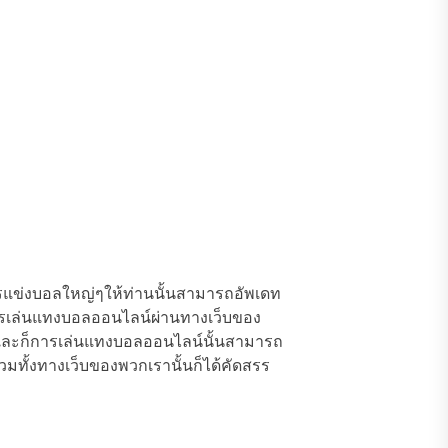
ารแข่งบอลใหญ่ๆให้ท่านนั้นสามารถอัพเดท
งการเล่นแทงบอลออนไลน์ผ่านทางเว็บของ
ว และก็การเล่นแทงบอลออนไลน์นั้นสามารถ
รวมทั้งทางเว็บของพวกเรานั้นก็ได้คัดสรร