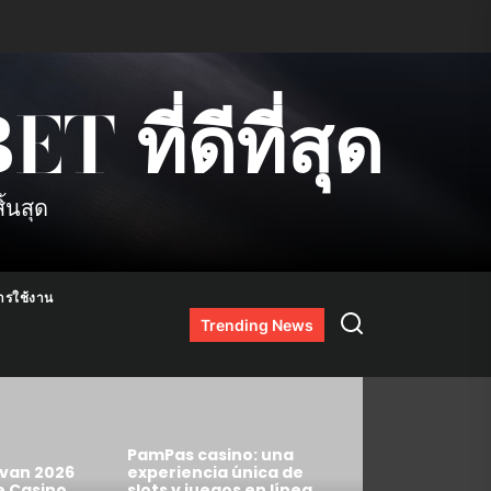
ที่ดีที่สุด
้นสุด
การใช้งาน
Search
Trending News
PamPas casino: una
6
experiencia única de
slots y juegos en línea