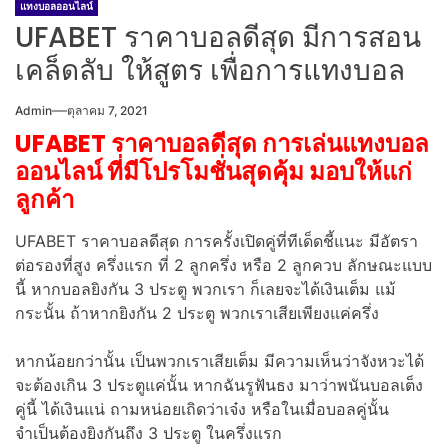
แทงบอลออนไลน์
UFABET ราคาบอลดีสุด มีการสอน
เคล็ดลับ ให้สูตร เพื่อการแทงบอล
Admin
ตุลาคม 7, 2021
UFABET ราคาบอลดีสุด การเล่นแทงบอล
ออนไลน์ ที่มีโปรโมชั่นสุดคุ้ม มอบให้แก่
ลูกค้า
UFABET ราคาบอลดีสุด การครั้งเปิดคู่ที่ทีเด็ดชี้แนะ มีอัตรา
ต่อรองที่สูง ครึ่งแรก ที่ 2 ลูกครึ่ง หรือ 2 ลูกควบ ลักษณะแบบ
นี้ หากบอลยิงกัน 3 ประตู พวกเรา ก็เลยจะได้เงินเต็ม แม้
กระนั้น ถ้าหากยิงกัน 2 ประตู พวกเราเสียเพียงแค่ครึ่ง
หากน้อยกว่านั้น เป็นพวกเราเสียเต็ม มีความเห็นว่าจังหวะได้
จะต้องเกิน 3 ประตูแค่นั้น หากฉันรูฟันธง มาว่าพนันบอลเต็ง
คู่นี้ ได้เงินแน่ ถามหน่อยเถิดว่าเจ๋ง หรือในเมื่อบอลคู่นั้น
จำเป็นต้องยิงกันถึง 3 ประตู ในครึ่งแรก