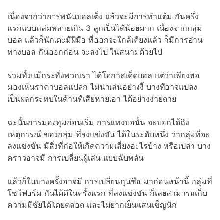
เนื่องจากว่าการพนันบอลเต็ง แล้วจะมีการทำแต้ม กันครึ่ง
แรกแบบถล่มทลายเกิน 3 ลูกเป็นได้น้อยมาก เนื่องจากกลุ่ม
บอล แล้วก็นักเตะมีฝีมือ ที่ออกจะใกล้เคียงแล้ว ก็มีการอ่าน
ทางบอล กันออกก่อน จะลงไป ในสนามด้วยไป
รวมทั้งแม้กระทั่งพวกเรา ได้โอกาสเด็ดบอล แต่ว่าเพียงพอ
มองเห็นราคาบอลแปลก ไม่น่าเล่นอย่างงี้ บางทีอาจแปลง
เป็นผลกระทบในด้านที่เสียหายเอา ได้อย่างง่ายดาย
ฉะนั้นการมองทุมก่อนเริ่ม การแทงบอนั้น จะบอกได้ถึง
เหตุการณ์ ของกลุ่ม ที่ลงแข่งขัน ได้ในระดับหนึ่ง ว่ากลุ่มที่จะ
ลงแข่งขัน มีสิ่งที่ก่อให้เกิดความเสี่ยงอะไรบ้าง หรือเปล่า บาง
คราวอาจมี การเปลี่ยนผู้เล่น แบบฉับพลัน
แล้วก็ในบางครั้งอาจมี การเปลี่ยนกุนซือ มาก่อนหน้านี้ กลุ่มที่
โชว์ฟอร์ม กันได้ดีในครั้งแรก ที่ลงแข่งขัน ก็เลยสามารถเก็บ
ความมีชัยได้โดยตลอด และไม่ยากเย็นแสนเข็ญนัก