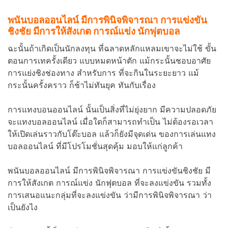
พนันบอลออนไลน์ มีการพินิจพิจารณา การแข่งขัน
ชิงชัย มีการให้สังเกต การณ์แข่ง นักฟุตบอล
ฉะนั้นถ้าเกิดเป็นนักลงทุน ที่ฉลาดหลักแหลมเขาจะไม่ใช้ ขั้น
ตอนการเทครั้งเดียว แบบหมดหน้าตัก แม้กระนั้นชอบอาศัย
การแย่งชิงช่องทาง สำหรับการ ที่จะกินในระยะยาว แม้
กระนั้นครั้งคราว ก็ช้าไม่ทันยุค ทันกับเรื่อง
การแทงบอนออนไลน์ นั้นเป็นสิ่งที่ไม่ยุ่งยาก มีความปลอดภัย
จะแทงบอลออนไลน์ เมื่อใดก็สามารถทำเป็น ไม่ต้องรอเวลา
ให้เปิดเล่นราวกับโต๊ะบอล แล้วก็ยังมีจุดเด่น ของการเล่นแทง
บอลออนไลน์ ที่มีโปรโมชั่นสุดคุ้ม มอบให้แก่ลูกค้า
พนันบอลออนไลน์ มีการพินิจพิจารณา การแข่งขันชิงชัย มี
การให้สังเกต การณ์แข่ง นักฟุตบอล ที่จะลงแข่งขัน รวมทั้ง
การเสนอแนะกลุ่มที่จะลงแข่งขัน ว่ามีการพินิจพิจารณา ว่า
เป็นยังไง