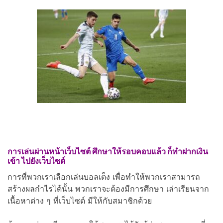
การเล่นผ่านหน้าเว็บไซต์ ศึกษาให้รอบคอบแล้ว ก็ทำฝากเงิน
เข้า ไปยังเว็บไซต์
การที่พวกเราเลือกเล่นบอลเต็ง เพื่อทำให้พวกเราสามารถ
สร้างผลกำไรได้นั้น พวกเราจะต้องมีการศึกษา เล่าเรียนจาก
เนื้อหาต่าง ๆ ที่เว็บไซต์ มีให้กับสมาชิกด้วย