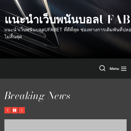
Skip
to
แนะนำเว็บพนันบอลUFABET 
the
content
แนะนำเว็บพนันบอลUFABET ที่ดีที่สุด ช่องทางการเดิมพันที่ป
ไม่สิ้นสุด
Search
Menu
Breaking News
Previous
Pause
Next