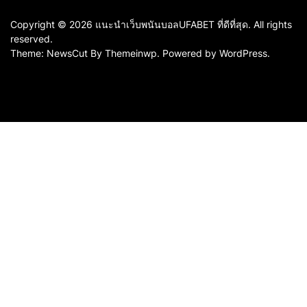
Copyright © 2026
แนะนำเว็บพนันบอลUFABET ที่ดีที่สุด.
All rights
reserved.
Theme: NewsCut By
Themeinwp.
Powered by
WordPress.