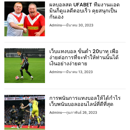
ผลบอลสด UFABET ทีมงานแอด
มินก็ดูแลดีตอบเร็ว คุยสนุกเป็น
กันเอง
Admins
มีนาคม 30, 2023
เว็บแทงบอล ขั้นต่ำ 20บาท เพื่อ
ง่ายต่อการที่จะทำให้ท่านนั้นได้
เงินอย่างง่ายดาย
Admins
มีนาคม 13, 2023
การพนันการแทงบอลให้ได้กำไร
เว็บพนันบอลออนไลน์ที่ดีที่สุด
Admins
กุมภาพันธ์ 26, 2023