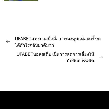
เมนู
UFABETแทงบอลมือถือ การลงทุนแต่ละครั้งจะ
นำทาง
Previous
ได้กำไรกลับมาดีมาก
เรื่อง
post:
UFABETบอลสเต็ป เป็นการลดการเสี่ยงให้
Ne
กับนักการพนัน
pos