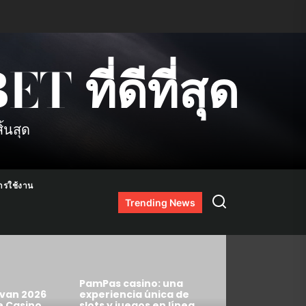
ที่ดีที่สุด
้นสุด
การใช้งาน
Search
Trending News
PamPas casino: una
experiencia única de
slots y juegos en línea