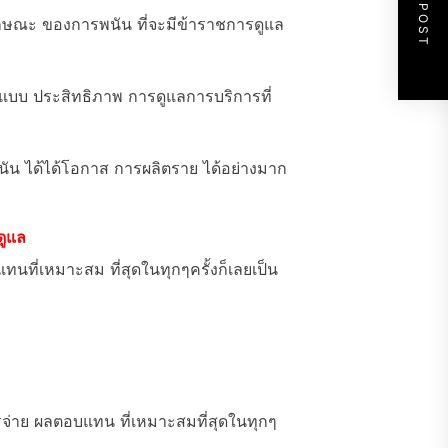
NEXT POST
ักษณะ ของการพนัน ที่จะมีข้าราชการดูแล
นแบบ ประสิทธิภาพ การดูแลการบริการที่
ัน ได้ได้โอกาส การผลิตราย ได้อย่างมาก
ดูแล
ที่เหมาะสม ที่สุดในทุกๆครั้งก็เลยเป็น
รจ่าย ผลตอบแทน ที่เหมาะสมที่สุดในทุกๆ