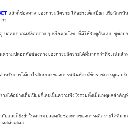
BET
แล้วก็ช่องทาง ของการผลิตราย ได้อย่างเต็มเปี่ยม เพื่อนัก
ะการ
่ บอลสด เกมสล็อตต่าง ๆ หรือมวยไทย ที่มีให้รับดูกันแบบ ชูต่อย
ำในความปลอดภัยช่องทางของการผลิตรายได้ที่มากกว่าที่จะเน้นสำห
เน้นสำหรับการได้กำไรลักษณะของการพนันที่จะมีข้าราชการดูแลบร
ายได้อย่างเต็มเปี่ยมก็เลยเป็นความพึงใจรวมทั้งเป็นเหตุผลสำ
นำสมัยและก็ยังย้ำในความปลอดภัยช่องทางของการผลิตรายได้ที่มา
่างสม่ำเสมอ