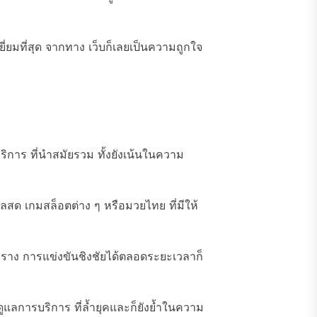
่ยมที่สุด จากทาง เว็บก็เลยเป็นความถูกใจ
การ ที่นำสมัยรวม ทั้งยังเน้นในความ
สด เกมสล็อตต่าง ๆ หรือมวยไทย ที่มีให้
าราง การแข่งขันชิงชัยได้ตลอดระยะเวลาก็
ลการบริการ ที่ล้ำยุคและก็ยังย้ำในความ