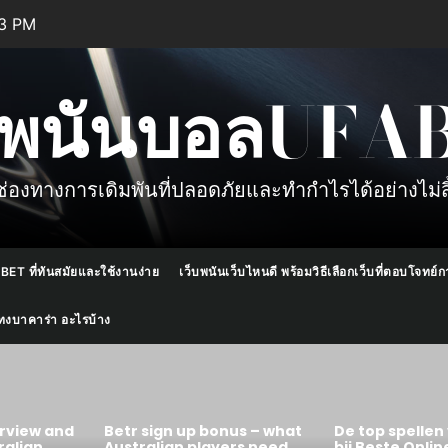
04 PM
พนันบอลUFABET 
ช่องทางการเดิมพันที่ปลอดภัยและทำกำไรได้อย่างไม่สิ
ABET ที่ทันสมัยและใช้งานง่าย
เว็บพนันเว็บไหนดี พร้อมวิธีเลือกเว็บที่ตอบโจทย์
แทงบาคาร่า อะไรบ้าง
etr sign up bonus – what
De top spellen van 2026
ustralian players need
bij Beste Online Casino