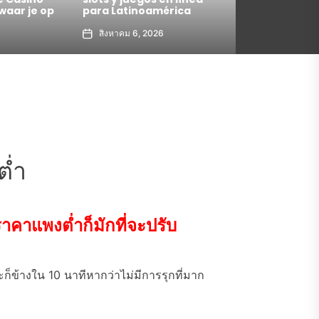
para Latinoamérica
Coronavirus disease 2019
สิงหาคม 6, 2026
สิงหาคม 4, 2026
ต่ำ
ราคาแพงต่ำก็มักที่จะปรับ
ะก็ข้างใน 10 นาทีหากว่าไม่มีการรุกที่มาก