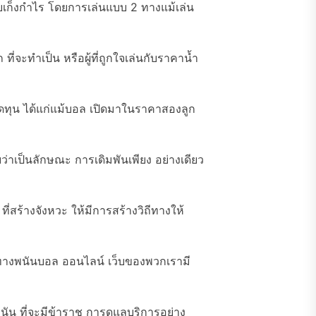
บบเก็งกำไร โดยการเล่นแบบ 2 ทางแม้เล่น
ี่จะทำเป็น หรือผู้ที่ถูกใจเล่นกับราคาน้ำ
ดทุน ได้แก่แม้บอล เปิดมาในราคาสองลูก
บว่าเป็นลักษณะ การเดิมพันเพียง อย่างเดียว
สร้างจังหวะ ให้มีการสร้างวิถีทางให้
นว ทางพนันบอล ออนไลน์ เว็บของพวกเรามี
นัน ที่จะมีข้าราช การดูแลบริการอย่าง