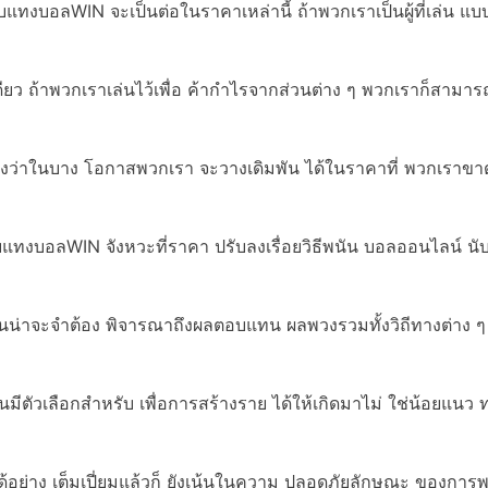
แทงบอลWIN จะเป็นต่อในราคาเหล่านี้ ถ้าพวกเราเป็นผู้ที่เล่น แ
ยว ถ้าพวกเราเล่นไว้เพื่อ ค้ากำไรจากส่วนต่าง ๆ พวกเราก็สามารถ ท
สดงว่าในบาง โอกาสพวกเรา จะวางเดิมพัน ได้ในราคาที่ พวกเราขา
เว็บแทงบอลWIN จังหวะที่ราคา ปรับลงเรื่อยวิธีพนัน บอลออนไลน์ นั
น่าจะจำต้อง พิจารณาถึงผลตอบแทน ผลพวงรวมทั้งวิถีทางต่าง ๆ ที่
้นมีตัวเลือกสำหรับ เพื่อการสร้างราย ได้ให้เกิดมาไม่ ใช่น้อยแ
ด้อย่าง เต็มเปี่ยมแล้วก็ ยังเน้นในความ ปลอดภัยลักษณะ ของการพ