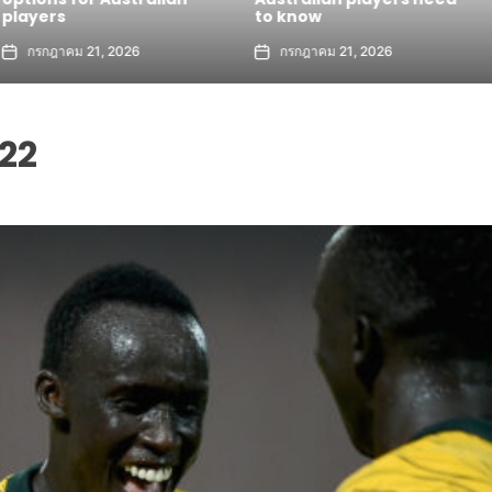
to know
Zonder Cruks: 
กรกฎาคม 21, 2026
สิงหาคม 6, 2026
022