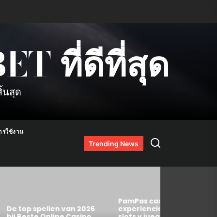
ที่ดีที่สุด
้นสุด
การใช้งาน
Search
Trending News
PamPas casino: una
 van 2026
experiencia única de
ne Casino
slots y juegos en línea