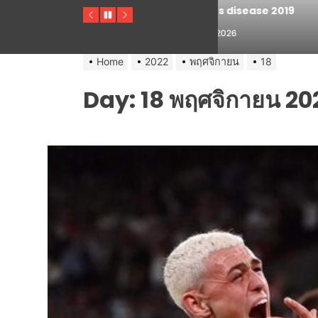
ca
Coronavirus disease 2019
players
Previous
Pause
Next
สิงหาคม 4, 2026
กรกฎาคม 21, 2026
Home
2022
พฤศจิกายน
18
Day:
18 พฤศจิกายน 20