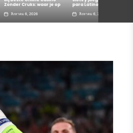
waar je op
para Latinoamérica
Coronavirus 
สิงหาคม 6, 2026
สิงหาคม 4, 20