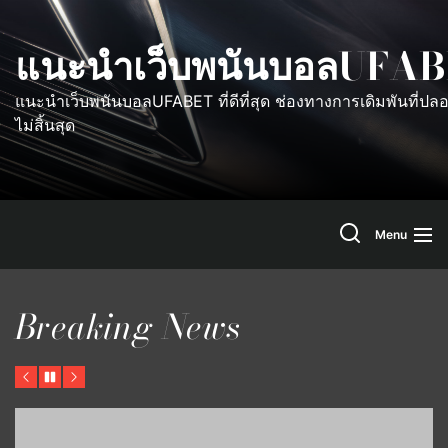
Skip
to
แนะนำเว็บพนันบอลUFABET 
the
content
แนะนำเว็บพนันบอลUFABET ที่ดีที่สุด ช่องทางการเดิมพันที่ป
ไม่สิ้นสุด
Search
Menu
Breaking News
Previous
Pause
Next