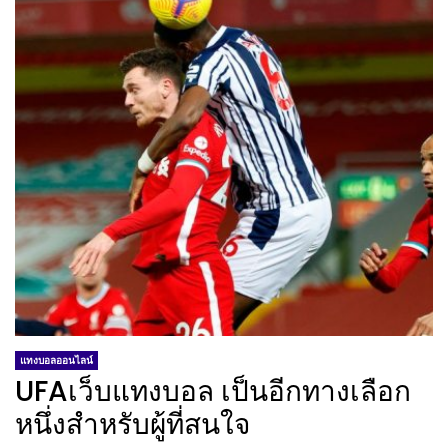
แทงบอลออนไลน์
UFAเว็บแทงบอล เป็นอีกทางเลือก
หนึ่งสำหรับผู้ที่สนใจ