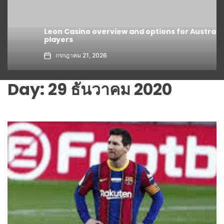
Leon Casino overview and options for Australian
players
กรกฎาคม 21, 2026
Day:
29 ธันวาคม 2020