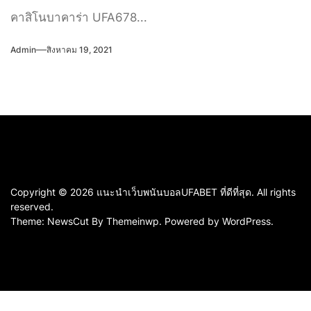
คาสิโนบาคาร่า UFA678...
Admin
สิงหาคม 19, 2021
Copyright © 2026
แนะนำเว็บพนันบอลUFABET ที่ดีที่สุด.
All rights
reserved.
Theme: NewsCut By
Themeinwp.
Powered by
WordPress.