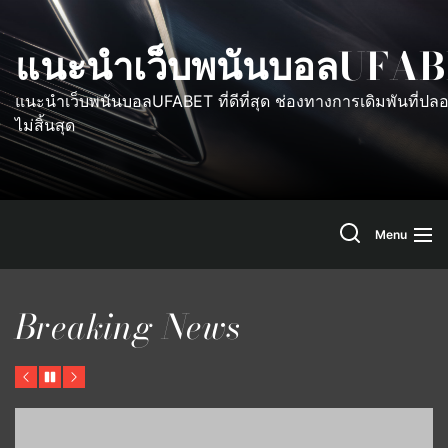
Skip
to
แนะนำเว็บพนันบอลUFABET 
the
content
แนะนำเว็บพนันบอลUFABET ที่ดีที่สุด ช่องทางการเดิมพันที่ป
ไม่สิ้นสุด
Search
Menu
Breaking News
Previous
Pause
Next