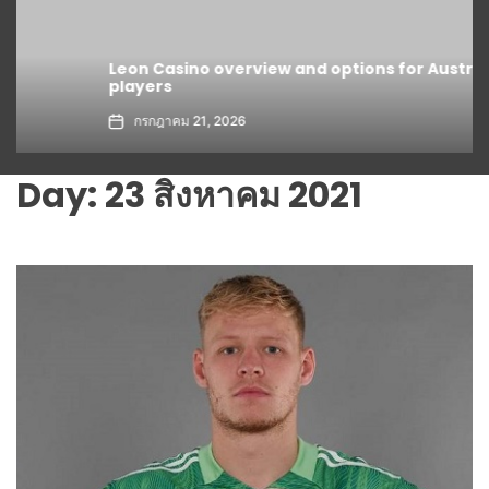
Leon Casino overview and options for Australian
players
กรกฎาคม 21, 2026
Day:
23 สิงหาคม 2021