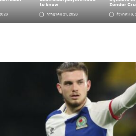
to know
Zonder Cruks: waar je 
กรกฎาคม 21, 2026
สิงหาคม 6, 2026