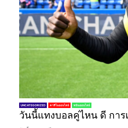
UNCATEGORIZED
คาสิโนออนไลน์
พนันออนไลน์
วันนี้แทงบอลคู่ไหน ดี การเ