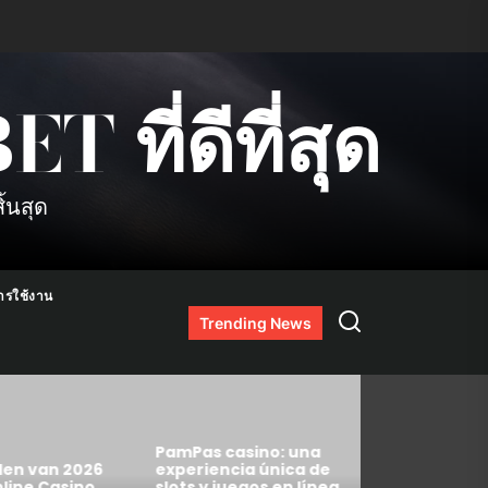
ที่ดีที่สุด
้นสุด
การใช้งาน
Search
Trending News
PamPas casino: una
6
experiencia única de
slots y juegos en línea