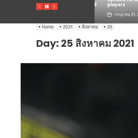
Coronavirus disease 2019
players
Previous
Pause
Next
สิงหาคม 4, 2026
กรกฎาคม 21, 2026
Home
2021
สิงหาคม
25
Day:
25 สิงหาคม 2021