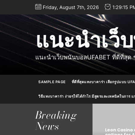
Skip
Friday, August 7th, 2026
1:29:16 P
to
the
content
แนะนำเว็บ
แนะนำเว็บพนันบอลUFABET ที่ดีที่สุด 
SAMPLE PAGE
ที่ดีที่สุดแทงบาคาร่า เลือกรูปแบบ UF
วิธีแทงบาคาร่า ง่ายๆให้ได้กำไร มีสูตรและเทคนิคในการ 
Breaking
News
Leon Casino overview an
options for Australian