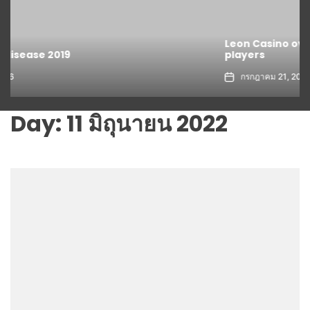
Leon Casino overview and options for Austral
players
กรกฎาคม 21, 2026
Day:
11 มิถุนายน 2022