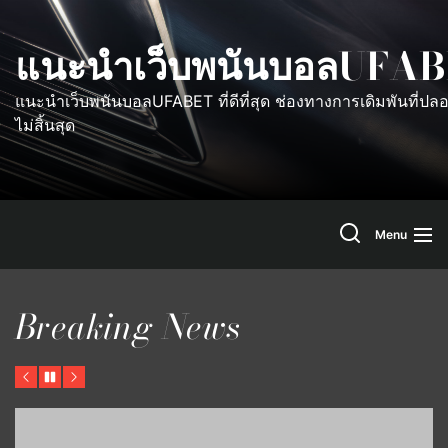
Skip
to
แนะนำเว็บพนันบอลUFABET 
the
content
แนะนำเว็บพนันบอลUFABET ที่ดีที่สุด ช่องทางการเดิมพันที่ป
ไม่สิ้นสุด
Search
Menu
Breaking News
Previous
Pause
Next