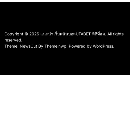
Copyright © 2026
แนะนำเว็บพนันบอลUFABET ที่ดีที่สุด.
All rights
reserved.
Theme: NewsCut By
Themeinwp.
Powered by
WordPress.