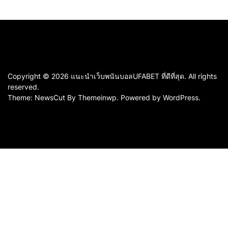
Copyright © 2026
แนะนำเว็บพนันบอลUFABET ที่ดีที่สุด.
All rights
reserved.
Theme: NewsCut By
Themeinwp.
Powered by
WordPress.