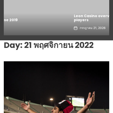
Leon Casino overview and options for Australian
players
กรกฎาคม 21, 2026
Day:
21 พฤศจิกายน 2022