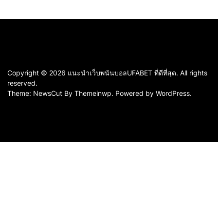
Copyright © 2026
แนะนำเว็บพนันบอลUFABET ที่ดีที่สุด.
All rights
reserved.
Theme: NewsCut By
Themeinwp.
Powered by
WordPress.