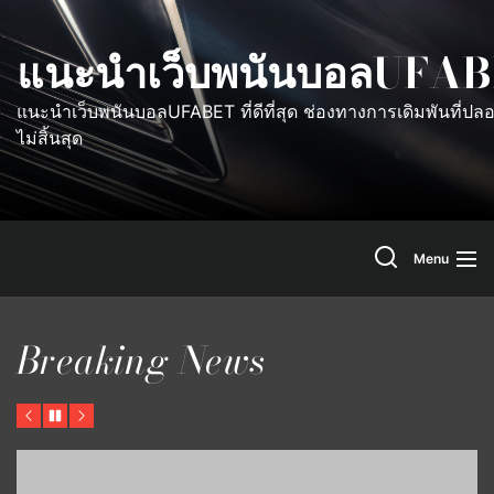
Skip
to
แนะนำเว็บพนันบอลUFABET 
the
content
แนะนำเว็บพนันบอลUFABET ที่ดีที่สุด ช่องทางการเดิมพันที่ป
ไม่สิ้นสุด
Search
Menu
Breaking News
Previous
Pause
Next