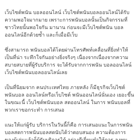
เว็บไซต์พนัน บอลออนไลน์ เว็บไซต์พนันบอลออนไลน์ได้รับ
ความพอใจมากมาย เพราะการพนันบอลนั้นเป็นกิจกรรมที่
ชาวไทยนั้นพอใจกัน มานาน ก่อนจะมีเว็บไซต์พนัน บอล
ออนไลน์อีกด้วยซ้ำ และก็เมื่อมีเว็บ
ซึ่งสามารถ พนันบอลได้โดยผ่านโทรศัพท์เคลื่อนที่ยิ่งทำให้
เป็นที่น่า ระทึกใจกันอย่างยิ่งจริงๆ เนื่องจากเนื่องจากความ
สบายสบายที่ผู้รับบริการ จะได้รับจากการพนัน บอลออนไลน์
เว็บไซต์พนันบอลออนไลน์เลย
เป็นที่นิยมจาก คนประเทศไทย ภายหลัง ก็มีธุรกิจเว็บไซต์
พนันบอล ออนไลน์หรือเว็บไซต์ พนันออนไลน์นั่นเอง เยอะขึ้น
ในขณะนี้ เว็บไซต์พนันบอล สดออนไลน์ ในการ พนันบอลที่
พวกเราขอกระทำ การเสนอ
แนะให้แก่ผู้รับ บริการในวันนี้ก็คือ การเสนอแนะในการพนัน
บอลสดการพนันบอลสดนับได้ว่าตอบสนอง ความต้องการ
ของผู้เล่นแล้วก็ผู้รับบริการได้ อย่างดีเยี่ยมทำให้การ ลงทุน