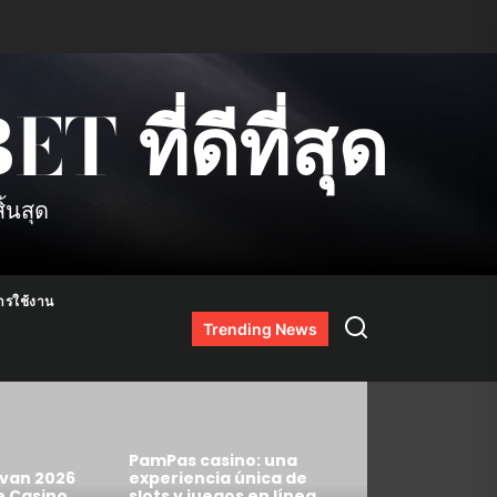
ที่ดีที่สุด
้นสุด
การใช้งาน
Search
Trending News
: una
ica de
Leon Casino 
en línea
options for A