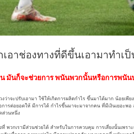
กเอาช่องทางที่ดีขึ้นเอามาทำเ
ิน มันก็จะช่วยการ พนันพวกนั้นหรือการพนัน
งดวงว่าจะปรับเอามา ใช้ให้เกิดการผลิตกำไร ขึ้นมาได้มาก น้อยเพียงใ
 เพื่อการต่อยอดให้ มีการได้ กำไรขึ้นมาจะมาจากคน ที่มีเงินเยอะ
ส่วนหนึ่ง
ยงที่ พวกเรามีส่วนช่วยได้ สำหรับในการควบคุม การเสี่ยงนั้นเพรา