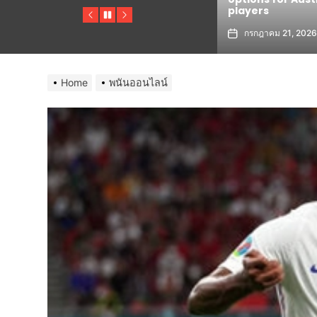
ase 2019
players
to know
Previous
Pause
Next
กรกฎาคม 21, 2026
กรกฎาคม 21, 2026
Home
พนันออนไลน์