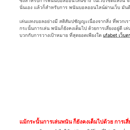
ซึ่งสำหรับการพนันบอลออนไลน์ข้าง ในเว็บไซต์แห่งนี้
นั่นเอง แล้วก็สำหรับการ พนันบอลออนไลน์ผ่านเว็บ มันดี
เล่นแทงบอลอย่างมี สติสัมปชัญญะเนื่องจากสิ่ง ที่พวกเ
กระนั้นการเล่น พนันก็ยังคงเต็มไป ด้วยการเสี่ยงอยู่ดี เ
บวกกับการวางเป้าหมาย ที่สุดยอดเพียงใด
ufabet เว็บต
แม้กระนั้นการเล่นพนัน ก็ยังคงเต็มไปด้วย การเสี่ยงอ