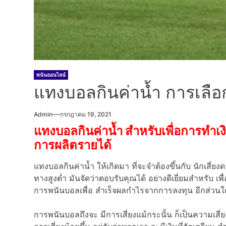
พนันออนไลน์
แทงบอลกินค่าน้ำ การเลือ
Admin
กรกฎาคม 19, 2021
แทงบอลกินค่าน้ำ สำหรับเพื่อการทำเง
การผลิตรายได้
แทงบอลกินค่าน้ำ ให้เกิดมา ที่จะจำต้องขึ้นกับ นักเสี่ย
ทางสูงต่ำ มันจัดว่าตอบรับคุณได้ อย่างดีเยี่ยมสำหรับ
การพนันบอลเพื่อ สำเร็จผลกำไรจากการลงทุน อีกส่วนใด
การพนันบอลถึงจะ มีการเสี่ยงแม้กระนั้น ก็เป็นความเสี่