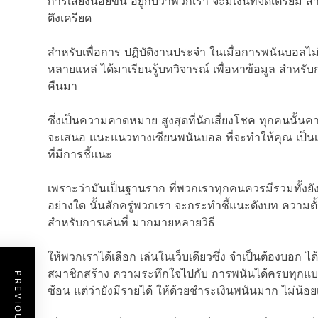
การเสี่ยงน้อยขึ้น อยู่กับว่าพวกเรา จะมีเงินที่จัดเตร
ตึงเครียด
สำหรับเพื่อการ ปฏิบัติงานประจำ ในเมื่อการพนันบอลไม่ใ
หลายแหล่ ได้มาเรียนรู้บทวิจารณ์ เพื่อหาข้อมูล สำหรั
คืนมา
ซึ่งเป็นความคาดหมาย สูงสุดที่นักเสี่ยงโชค ทุกคนนั้น
จะเสนอ แนะแนวทางเซียนพนันบอล ที่จะทำให้คุณ เป็นเซี
ที่มีการชี้แนะ
เพราะว่ามันเป็นฐานราก ที่พวกเราทุกคนควรมีรวมทั้งยั
อย่างใด นั้นสักครู่พวกเรา จะกระทำชี้แนะดังบท ความตั
สำหรับการเล่นที่ มากมายหลายวิธี
ให้พวกเราได้เลือก เล่นในเว็บเดียวซึ่ง จำเป็นต้องบอก ได
สมาชิกสร้าง ความระทึกใจไปกับ การพนันได้ครบทุกแบบ อย
ซ้อน แต่ว่ายังมีรายได้ ให้ด้วยชำระเงินพนันมาก ไม่น้อยเล