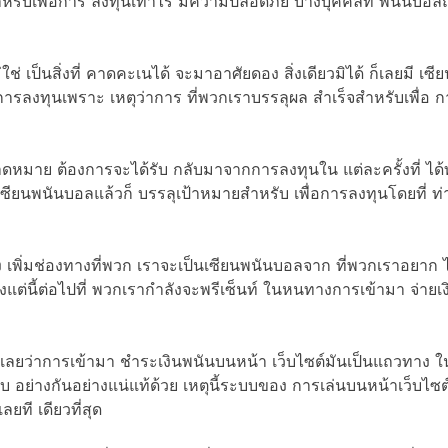
ียม สำหรับเพื่อการ ลงทุนเท่าไร มีความปลอดภัย บางบุคคลที่ พนันบ
ช่ เป็นสิ่งที่ คาดคะเนได้ จะมาอาศัยดอง สิ่งเดียวมิได้ ก็เลยมี 
บการลงทุนเพราะ เหตุว่าการ ที่พวกเราบรรลุผล สำเร็จสำหรับเพื่อ
คาดหมาย ต้องการจะได้รับ กลับมาจากการลงทุนใน แต่ละครั้งที่ ได้
ยนพนันบอลแล้วก็ บรรลุเป้าหมายสำหรับ เพื่อการลงทุนโดยที่ ท่า
ง เพิ่มช่องทางที่พวก เราจะเป็นเซียนพนันบอลจาก ที่พวกเราอยาก
้งแต่นี้ต่อไปที่ พวกเรากำลังจะพรีเซ็นท์ ในหนทางการเข้ามา จ่าย
้เลยว่าการเข้ามา ชำระเงินพนันบนหน้า เว็บไซต์มันเป็นแถวทาง ในการ
่างกันอย่างแน่แท้ด้วย เหตุนี้ระบบของ การเล่นบนหน้าเว็บไซต์มัน
ยที เดียวที่สุด