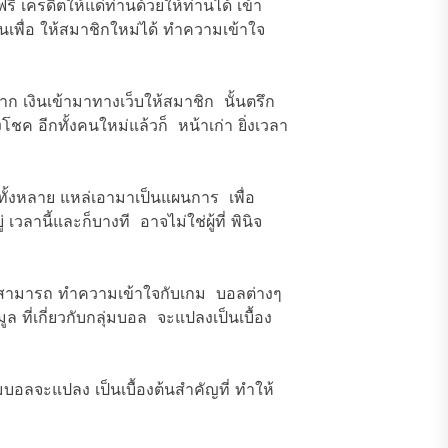
ี เครดิตให้แด่ท่านด้วยให้ท่านได้ เข้า
เพื่อ ให้สมาชิกใหม่ได้ ทำความเข้าใจ
าก เงินเข้ามาทางเว็บให้สมาชิก นั้นตรึก
ชค อีกทั้งคนใหม่แล้วก็ หน้าเก่า ยิ่งเวลา
์ทั้งหลาย แหล่เอามาเป็นแผนการ เพื่อ
านี้และก็บางที อาจไม่ใช่ผู้ที่ พินิจ
ะก็สามารถ ทำความเข้าใจกับเกม บอลต่างๆ
 ที่เกี่ยวกับกลุ่มบอล จะแปลงเป็นเบื้อง
มบอลจะแปลง เป็นเบื้องต้นสำคัญที่ ทำให้