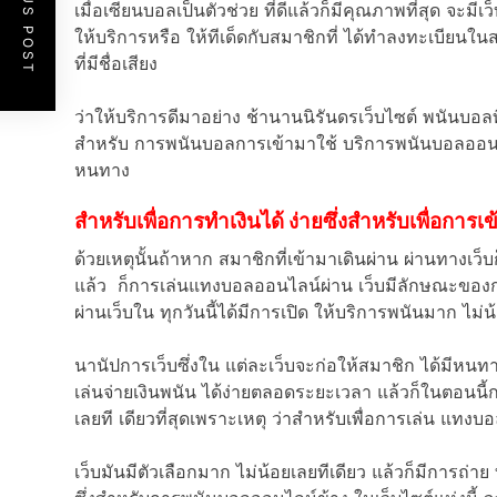
PREVIOUS POST
เมื่อเซียนบอลเป็นตัวช่วย ที่ดีแล้วก็มีคุณภาพที่สุด จะ
ให้บริการหรือ ให้ทีเด็ดกับสมาชิกที่ ได้ทำลงทะเบียนใน
ที่มีชื่อเสียง
ว่าให้บริการดีมาอย่าง ช้านานนิรันดรเว็บไซต์ พนันบอลที
สำหรับ การพนันบอลการเข้ามาใช้ บริการพนันบอลออนไลน์
หนทาง
สำหรับเพื่อการทำเงินได้ ง่ายซึ่งสำหรับเพื่อกา
ด้วยเหตุนั้นถ้าหาก สมาชิกที่เข้ามาเดินผ่าน ผ่านทางเว
แล้ว ก็การเล่นแทงบอลออนไลน์ผ่าน เว็บมีลักษณะของ
ผ่านเว็บใน ทุกวันนี้ได้มีการเปิด ให้บริการพนันมาก ไม่น
นานัปการเว็บซึ่งใน แต่ละเว็บจะก่อให้สมาชิก ได้มีหนท
เล่นจ่ายเงินพนัน ได้ง่ายตลอดระยะเวลา แล้วก็ในตอนนี้
เลยที เดียวที่สุดเพราะเหตุ ว่าสำหรับเพื่อการเล่น แท
เว็บมันมีตัวเลือกมาก ไม่น้อยเลยทีเดียว แล้วก็มีการ