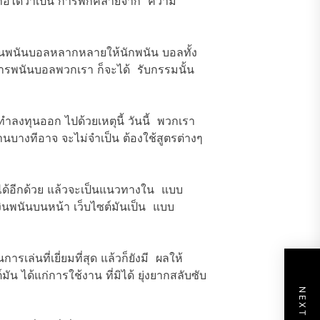
อลถือได้ว่าเป็น การพักคลายจาก ความ
เซียนพนันบอลหลากหลายให้นักพนัน บอลทั้ง
 การพนันบอลพวกเรา ก็จะได้ รับกรรมนั้น
ทำลงทุนออก ไปด้วยเหตุนี้ วันนี้ พวกเรา
นบางทีอาจ จะไม่จำเป็น ต้องใช้สูตรต่างๆ
 ได้อีกด้วย แล้วจะเป็นแนวทางใน แบบ
เงินพนันบนหน้า เว็บไซต์มันเป็น แบบ
เล่นที่เยี่ยมที่สุด แล้วก็ยังมี ผลให้
 ได้แก่การใช้งาน ที่มิได้ ยุ่งยากสลับซับ