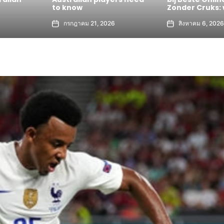
Zonder Cruks: waar je op
para Latinoam
สิงหาคม 6, 2026
สิงหาคม 6, 2026