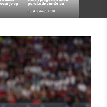
érica
Coronavirus disease 2019
players
สิงหาคม 4, 2026
กรกฎาคม 21, 