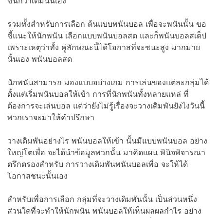
ขึ้นกว่าเดิมนั้นเอง
รวมทั้งสำหรับการเลือก ต้นแบบพนันบอล เพื่อจะพนันนั้น ขอ
ชี้แนะให้นักพนัน เลือกแบบพนันบอลสด และก็พนันบอลสเต็ป
เพราะเหตุว่าทั้ง คู่ลักษณะนี้ได้โอกาสที่จะชนะสูง มากมาย
นั้นเอง พนันบอลสด
นักพนันสามารถ มองแบบอย่างเกม การเล่นของแต่ละกลุ่มได้
ตั้งแต่เริ่มพนันบอลให้เข้า การที่นักพนันทั้งหลายแหล่ ที่
ต้องการจะเล่นบอล แต่ว่ายังไม่รู้เรื่องจะวางเดิมพันยังไงวันนี้
พวกเราจะมาให้คำปรึกษา
วางเดิมพันอย่างไร พนันบอลให้เข้า นั้นมีแบบพนันบอล อย่าง
ใหญ่โตเพื่อ จะได้นำข้อมูลพวกนั้น มาคิดแผน พินิจพิจารณา
ตรึกตรองสำหรับ การวางเดิมพันพนันบอลเพื่อ จะให้ได้
โอกาสชนะนั้นเอง
สำหรับเพื่อการเลือก กลุ่มที่จะวางเดิมพันนั้น เป็นส่วนหนึ่ง
ส่วนใดที่จะทำให้นักพนัน พนันบอลให้เห็นผลผลกำไร อย่าง