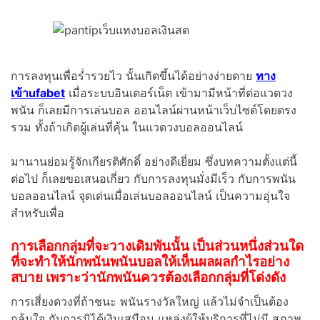
การลงทุนเพื่อร่ำรวยไว นั้นเกิดขึ้นได้อย่างง่ายดาย
ทาง
เข้าufabet
เมื่อระบบอินเตอร์เน็ต เข้ามามีหน้าที่ต่อแวดวง
พนัน ก็เลยมีการเล่นบอล ออนไลน์ผ่านหน้าเว็บไซต์โดยตรง
รวม ทั้งถ้าเกิดผู้เล่นที่คุ้น ในแวดวงบอลออนไลน์
มานานย่อมรู้จักเกียรติศักดิ์ อย่างดีเยี่ยม ซึ่งบทความตั้งแต่นี้
ต่อไป ก็เลยขอเสนอเกี่ยว กับการลงทุนมั่งมีเร็ว กับการพนัน
บอลออนไลน์ จุดเด่นเมื่อเล่นบอลออนไลน์ เป็นความอุ่นใจ
สำหรับเพื่อ
การเลือกกลุ่มที่จะวางเดิมพันนั้น เป็นส่วนหนึ่งส่วนใด
ที่จะทำให้นักพนันพนันบอลให้เห็นผลผลกำไรอย่าง
สบาย เพราะว่านักพนันควรต้องเลือกกลุ่มที่โด่งดัง
การเสี่ยงดวงที่ถ้าชนะ พนันรางวัลใหญ่ แล้วไม่จำเป็นต้อง
กลุ้มใจ กับการมิได้เงินเสมือน แหล่งผู้ให้บริการที่ไม่มี สภาพ