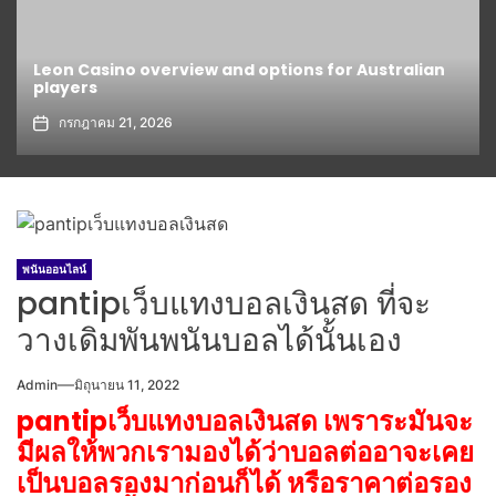
or Australian
Betr sign up bonus – what Australian p
to know
กรกฎาคม 21, 2026
พนันออนไลน์
pantipเว็บแทงบอลเงินสด ที่จะ
วางเดิมพันพนันบอลได้นั้นเอง
Admin
มิถุนายน 11, 2022
pantipเว็บแทงบอลเงินสด เพราระมันจะ
มีผลให้พวกเรามองได้ว่าบอลต่ออาจะเคย
เป็นบอลรองมาก่อนก็ได้ หรือราคาต่อรอง