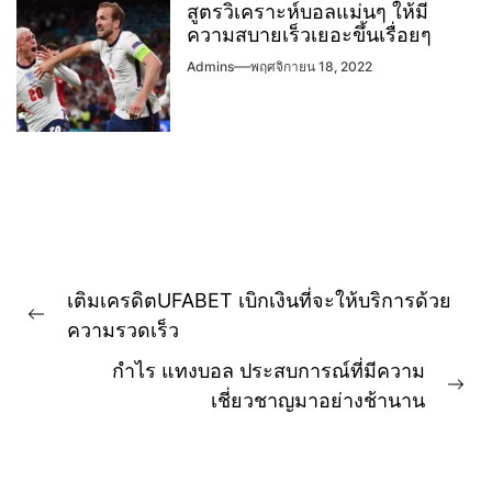
สูตรวิเคราะห์บอลแม่นๆ ให้มี
ความสบายเร็วเยอะขึ้นเรื่อยๆ
Admins
พฤศจิกายน 18, 2022
เมนู
เติมเครดิตUFABET เบิกเงินที่จะให้บริการด้วย
นำทาง
Previous
ความรวดเร็ว
เรื่อง
post:
กำไร แทงบอล ประสบการณ์ที่มีความ
Ne
เชี่ยวชาญมาอย่างช้านาน
pos