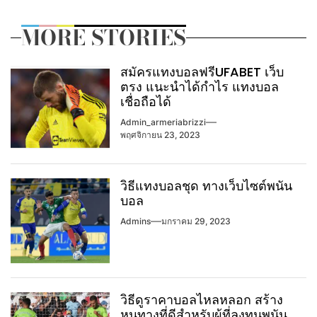
MORE STORIES
สมัครแทงบอลฟรีUFABET เว็บ
ตรง แนะนำได้กำไร แทงบอล
เชื่อถือได้
Admin_armeriabrizzi
พฤศจิกายน 23, 2023
วิธีแทงบอลชุด ทางเว็บไซต์พนัน
บอล
Admins
มกราคม 29, 2023
วิธีดูราคาบอลไหลหลอก สร้าง
หนทางที่ดีสำหรับผู้ที่ลงทุนพนัน