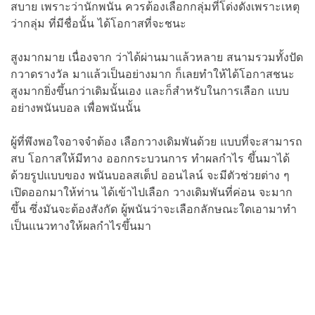
สบาย เพราะว่านักพนัน ควรต้องเลือกกลุ่มที่โด่งดังเพราะเหตุ
ว่ากลุ่ม ที่มีชื่อนั้น ได้โอกาสที่จะชนะ
สูงมากมาย เนื่องจาก ว่าได้ผ่านมาแล้วหลาย สนามรวมทั้งปัด
กวาดรางวัล มาแล้วเป็นอย่างมาก ก็เลยทำให้ได้โอกาสชนะ
สูงมากยิ่งขึ้นกว่าเดิมนั้นเอง และก็สำหรับในการเลือก แบบ
อย่างพนันบอล เพื่อพนันนั้น
ผู้ที่พึงพอใจอาจจำต้อง เลือกวางเดิมพันด้วย แบบที่จะสามารถ
สบ โอกาสให้มีทาง ออกกระบวนการ ทำผลกำไร ขึ้นมาได้
ด้วยรูปแบบของ พนันบอลสเต็ป ออนไลน์ จะมีตัวช่วยต่าง ๆ
เปิดออกมาให้ท่าน ได้เข้าไปเลือก วางเดิมพันที่ค่อน จะมาก
ขึ้น ซึ่งมันจะต้องสังกัด ผู้พนันว่าจะเลือกลักษณะใดเอามาทำ
เป็นแนวทางให้ผลกำไรขึ้นมา