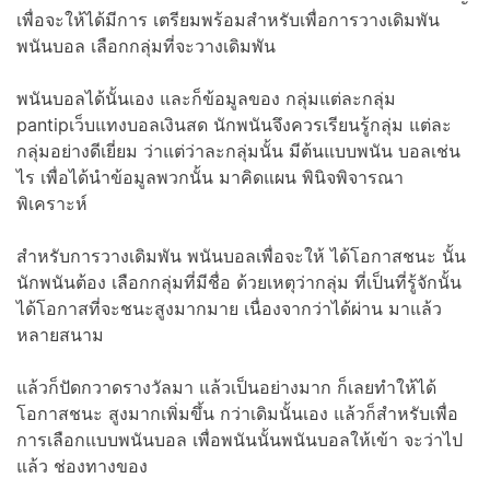
เพื่อจะให้ได้มีการ เตรียมพร้อมสำหรับเพื่อการวางเดิมพัน
พนันบอล เลือกกลุ่มที่จะวางเดิมพัน
พนันบอลได้นั้นเอง และก็ข้อมูลของ กลุ่มแต่ละกลุ่ม
pantipเว็บแทงบอลเงินสด นักพนันจึงควรเรียนรู้กลุ่ม แต่ละ
กลุ่มอย่างดีเยี่ยม ว่าแต่ว่าละกลุ่มนั้น มีต้นแบบพนัน บอลเช่น
ไร เพื่อได้นำข้อมูลพวกนั้น มาคิดแผน พินิจพิจารณา
พิเคราะห์
สำหรับการวางเดิมพัน พนันบอลเพื่อจะให้ ได้โอกาสชนะ นั้น
นักพนันต้อง เลือกกลุ่มที่มีชื่อ ด้วยเหตุว่ากลุ่ม ที่เป็นที่รู้จักนั้น
ได้โอกาสที่จะชนะสูงมากมาย เนื่องจากว่าได้ผ่าน มาแล้ว
หลายสนาม
แล้วก็ปัดกวาดรางวัลมา แล้วเป็นอย่างมาก ก็เลยทำให้ได้
โอกาสชนะ สูงมากเพิ่มขึ้น กว่าเดิมนั้นเอง แล้วก็สำหรับเพื่อ
การเลือกแบบพนันบอล เพื่อพนันนั้นพนันบอลให้เข้า จะว่าไป
แล้ว ช่องทางของ